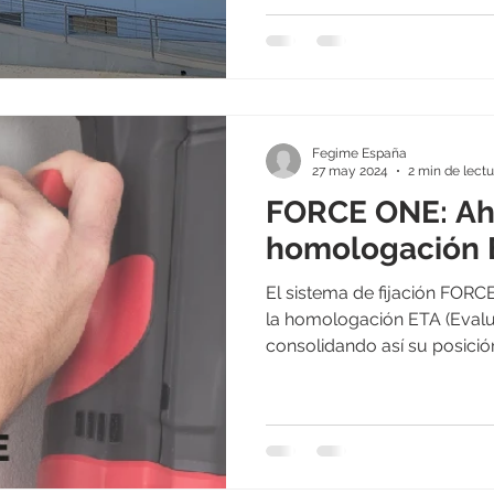
futura planta sustituirá al 
Viejo de Elche y se converti
logísticos más avanzados d
ubicación se encuentra a ta
coche de la sede actual y 
Fegime España
directo desde la autov
27 may 2024
2 min de lectu
FORCE ONE: Ah
homologación 
El sistema de fijación FOR
la homologación ETA (Evalu
consolidando así su posició