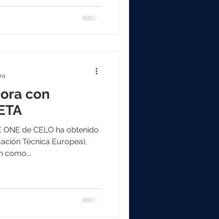
almacén situado en el Camino
rá en uno de los centros
el grupo . La nueva
n solo cinco minutos en
cuenta con un acceso más
ra
ora con
ETA
CE ONE de CELO ha obtenido
ación Técnica Europea),
n como...