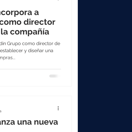
ncorpora a
como director
 la compañía
din Grupo como director de
establecer y diseñar una
pras...
a
anza una nueva