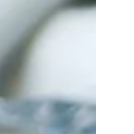
el marco de Light+Building 2026 , la feria
internacional de referencia para el sector de la
iluminación y la tecnología de edificios. El acto
tendrá lugar en el stand compartido del Grupo
GEWISS, situado en el Pabellón 3.1, Stand F31 .
La sesión, enmar