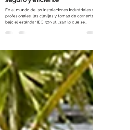
Referencias horarias en tomas
IEC 309: Claves para su uso
seguro y eficiente
En el mundo de las instalaciones industriales y
profesionales, las clavijas y tomas de corriente
bajo el estándar IEC 309 utilizan lo que se
conoce como “referencias horarias” para definir
la posición del contacto de tierra . Estas
referencias horarias no son meros detalles
estéticos, sirven para evitar conexiones erróneas
entre equipos con diferentes tensiones,
corrientes o configuraciones, incrementando la
seguridad y la compatibilidad. Una toma o
clavija IEC 309 referenci