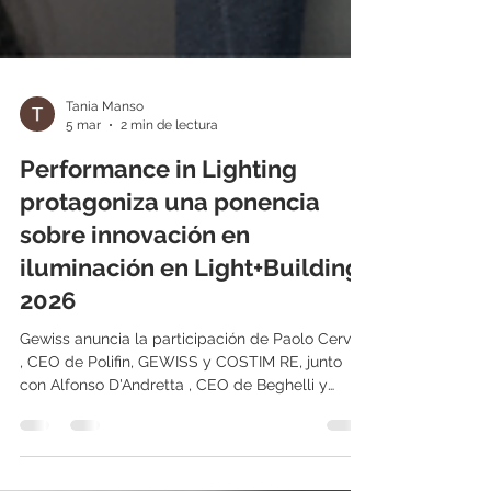
Tania Manso
5 mar
2 min de lectura
Performance in Lighting
protagoniza una ponencia
sobre innovación en
iluminación en Light+Building
2026
Gewiss anuncia la participación de Paolo Cervini
, CEO de Polifin, GEWISS y COSTIM RE, junto
con Alfonso D'Andretta , CEO de Beghelli y
Performance iN Lighting, en una ponencia
exclusiva el próximo 9 de marzo a las 16:30 h en