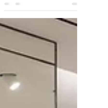
definiendo todo lo que hacemos. Con más de 30
años de experiencia en iluminación profesional ,
evolucionamos continuamente nuestro portafolio
Business to Business, siempre guiados por las
tendencias del mercado y las necesidades
reales de nuestros clientes. En Light + Building,
marcamos el inicio de un nuevo capítulo. Junto a
una amplia gama de innovaciones ,
presentamos una dirección clara: refo