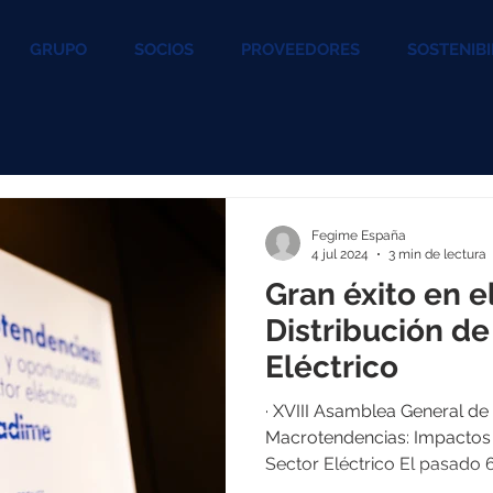
GRUPO
SOCIOS
PROVEEDORES
SOSTENIBI
Fegime España
4 jul 2024
3 min de lectura
Gran éxito en el
Distribución de
Eléctrico
· XVIII Asamblea General de Asociados ·
Macrotendencias: Impactos 
Sector Eléctrico El pasado 6 