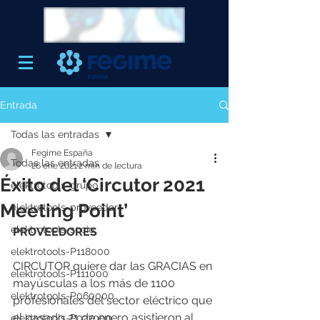
Entrada
Todas las entradas
Fegime España
Todas las entradas
26 ene 2021
2 min de lectura
Éxito del ‘Circutor 2021
elektrotools-grupo
Meeting Point’
elektrotools-proveedor
elektrotools-socio
PROVEEDORES
elektrotools-P118000
CIRCUTOR quiere dar las GRACIAS en 
elektrotools-P111000
mayúsculas a los más de 1100 
elektrotools-P060000
profesionales del sector eléctrico que 
el pasado 21 de enero asistieron al 
elektrotools-P027000