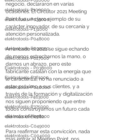
elektrotools-P020000
negocio, declararon en varias 
elektrotools-P100000
ocasiones. 
El Circutor 2021 Meeting 
Point fue un claro ejemplo de su 
elektrotools-P035000
carácter innovador, de su cercanía y 
elektrotools-P131000
atención personalizada. 
elektrotools-P048000
elektrotools-P092000
Arrancado el 2021 se sigue echando 
de menos estrecharnos la mano, o 
elektrotools-P027000
darnos un abrazo, pero este 
Elektrotools - P038000
fabricante catalán con la energía que 
Elektrotools-P761000
le caracteriza, no ha renunciado a 
estar próximo a sus clientes, y a 
elektrotools-P040000
través de la formación y digitalización 
elektrotools-P463000
nos siguen proponiendo que entre 
elektrotools-P375000
todos construyamos un futuro cada 
día más eficiente. 
elektrotools-P098000
elektrotools-C049000
Para reafirmar esta convicción, nada 
elektrotools-C004000
más entrar al Meeting Point, nos 