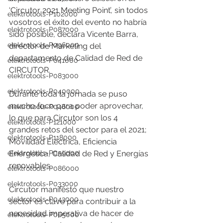
‘Circutor 2021 Meeting Point’, sin todos 
elektrotools-P102000
vosotros el éxito del evento no habría 
elektrotools-P087000
sido posible, declara Vicente Barra, 
elektrotools-P096000
director de Marketing del 
departamento de Calidad de Red de 
elektrotools-P041000
CIRCUTOR.
elektrotools-P083000
elektrotools-P040000
Durante toda la jornada se puso 
mucho foco para poder aprovechar, 
elektrotools-P046000
lo que para Circutor son los 4 
elektrotools-P121000
grandes retos del sector para el 2021; 
elektrotools-P118000
Movilidad Eléctrica, Eficiencia 
elektrotools-P059000
Energética, Calidad de Red y Energías 
renovables. 
elektrotools-P086000
elektrotools-P033000
Circutor manifestó que nuestro 
elektrotools-P043000
sector es clave para contribuir a la 
necesidad imperativa de hacer de 
elektrotools-P065000