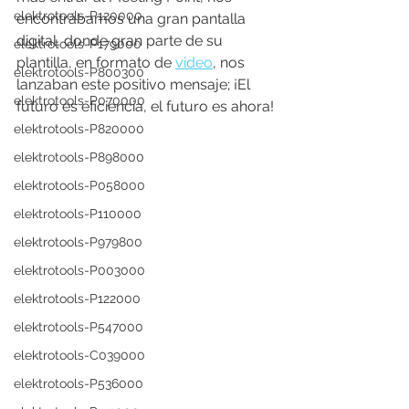
elektrotools-P120000
encontrábamos una gran pantalla 
digital, donde gran parte de su 
elektrotools-P179000
plantilla, en formato de 
video
, nos 
elektrotools-P800300
lanzaban este positivo mensaje; ¡El 
elektrotools-P070000
futuro es eficiencia, el futuro es ahora!
elektrotools-P820000
elektrotools-P898000
elektrotools-P058000
elektrotools-P110000
elektrotools-P979800
elektrotools-P003000
elektrotools-P122000
elektrotools-P547000
elektrotools-C039000
elektrotools-P536000