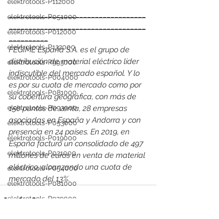
elektrotools-P112000
___________________________________
elektrotools-P051000
___________________________________
elektrotools-P012000
__________
elektrotools-P132000
FEGIME España S.A. es el grupo de 
distribución de material eléctrico líder 
elektrotools-P993000
indiscutible del mercado español. Y lo 
elektrotools-P004000
es por su cuota de mercado como por 
elektrotools-P081000
su cobertura geográfica, con más de 
150 puntos de venta, 28 empresas 
elektrotools-P093000
asociadas en España y Andorra y con 
elektrotools-P053000
presencia en 24 países. En 2019, en 
elektrotools-P019000
España facturó un consolidado de 497 
elektrotools-P021000
millones de euros en venta de material 
eléctrico, alcanzando una cuota de 
elektrotools-P054000
mercado del 13%.
elektrotools-P081000
elektrotools-P929000
elektrotools-P547000