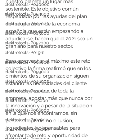
nuestro planeta un lugar más 
elektrotools-P040000
sostenible. Este objetivo común 
elektrotools-P059000
respaldado por las ayudas del plan 
de recuperación de la economía 
elektrotools-P002000
española que están empezando a 
elektrotools-P045000
adjudicarse, hacen que el 2021 sea un 
elektrotools-P052000
gran año para nuestro sector. 
elektrotools-P01961
Para aprovechar al máximo este reto 
elektrotools-P064000
colectivo la firma reafirmó que en los 
elektrotools-P099000
cimientos de su organización siguen 
elektrotools-P046000
estando las necesidades del cliente 
como el eje central de toda la 
elektrotools-P030000
empresa, apostar más que nunca por 
elektrotools-P138000
la innovación y a pesar de la situación 
elektrotools-P066000
en la que nos encontramos, sin 
elektrotools-P102000
perder el optimismo e ilusión, 
ingredientes indispensables para 
elektrotools-P036000
afrontar todo reto y oportunidad de 