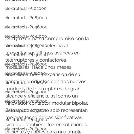
elektrotools-P102000
elektrotools-P087000
elektrotools-P096000
elektrotools-P041000
Dinuy reafirma su compromiso con la 
innovación y la excelencia al 
elektrotools-P083000
presentar sus últimos avances en 
elektrotools-P040000
telerruptores y contactores 
elektrotools-P046000
modulares. Hace unos meses, 
elektrotools-P121000
anunciábamos la expansión de su 
gama de productos con dos nuevos 
elektrotools-P118000
modelos de telerruptores de gran 
elektrotools-P059000
alcance y eficiencia, así como un 
elektrotools-P086000
innovador contactor modular bipolar. 
Estos productos no solo representan 
elektrotools-P033000
mejoras tecnológicas significativas, 
elektrotools-P043000
sino que también ofrecen soluciones 
elektrotools-P065000
eficientes y fiables para una amplia 