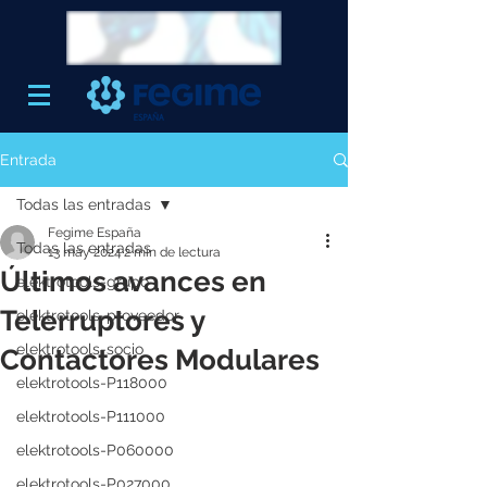
Entrada
Todas las entradas
Fegime España
Todas las entradas
13 may 2024
2 min de lectura
Últimos avances en
elektrotools-grupo
Telerruptores y
elektrotools-proveedor
elektrotools-socio
Contactores Modulares
elektrotools-P118000
elektrotools-P111000
elektrotools-P060000
elektrotools-P027000