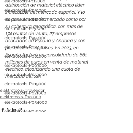
elektrotools-P112000
distribución de material eléctrico líder 
elektrotools-P051000
indiscutible del mercado español. Y lo 
es por su cuota de mercado como por 
elektrotools-P012000
su cobertura geográfica, con más de 
elektrotools-P132000
174 puntos de venta, 27 empresas 
elektrotools-P993000
asociadas en España y Andorra y con 
elektrotools-P004000
presencia en 24 países. En 2023, en 
España facturó un consolidado de 661 
elektrotools-P081000
millones de euros en venta de material 
elektrotools-P093000
eléctrico, alcanzando una cuota de 
elektrotools-P053000
mercado del 12%
elektrotools-P019000
elektrotools-proveedor
elektrotools-P021000
elektrotools-P122000
elektrotools-P054000
elektrotools-P081000
elektrotools-P929000
elektrotools-P547000