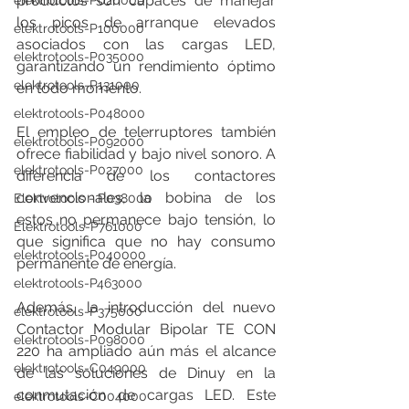
productos son capaces de manejar 
elektrotools-P020000
los picos de arranque elevados 
elektrotools-P100000
asociados con las cargas LED, 
elektrotools-P035000
garantizando un rendimiento óptimo 
elektrotools-P131000
en todo momento.
elektrotools-P048000
El empleo de telerruptores también 
elektrotools-P092000
ofrece fiabilidad y bajo nivel sonoro. A 
elektrotools-P027000
diferencia de los contactores 
convencionales, la bobina de los 
Elektrotools - P038000
estos no permanece bajo tensión, lo 
Elektrotools-P761000
que significa que no hay consumo 
elektrotools-P040000
permanente de energía.
elektrotools-P463000
Además, la introducción del nuevo 
elektrotools-P375000
Contactor Modular Bipolar TE CON 
elektrotools-P098000
220 ha ampliado aún más el alcance 
elektrotools-C049000
de las soluciones de Dinuy en la 
conmutación de cargas LED. Este 
elektrotools-C004000