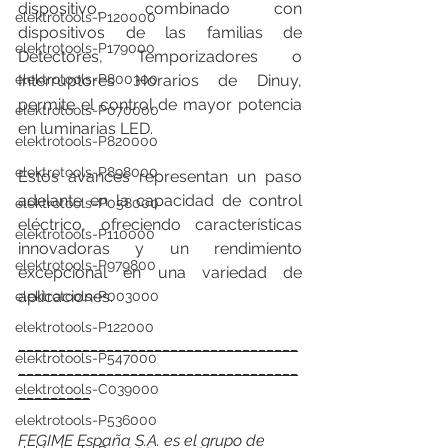
dispositivo, combinado con 
elektrotools-P120000
dispositivos de las familias de 
elektrotools-P179000
Detectores, Temporizadores o 
Interruptores Horarios de Dinuy, 
elektrotools-P800300
permite el control de mayor potencia 
elektrotools-P070000
en luminarias LED.
elektrotools-P820000
elektrotools-P898000
Estos avances representan un paso 
adelante en la capacidad de control 
elektrotools-P058000
eléctrico, ofreciendo características 
elektrotools-P110000
innovadoras y un rendimiento 
elektrotools-P979800
excepcional en una variedad de 
aplicaciones.
elektrotools-P003000
elektrotools-P122000
___________________________________
elektrotools-P547000
___________________________________
elektrotools-C039000
_________
elektrotools-P536000
FEGIME España S.A. es el grupo de 