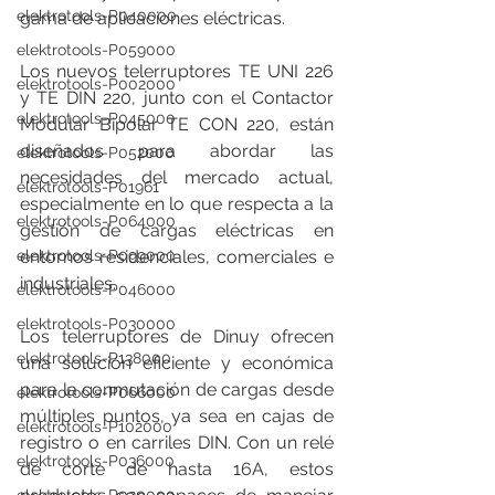
elektrotools-P040000
gama de aplicaciones eléctricas.
elektrotools-P059000
Los nuevos telerruptores TE UNI 226 
elektrotools-P002000
y TE DIN 220, junto con el Contactor 
elektrotools-P045000
Modular Bipolar TE CON 220, están 
diseñados para abordar las 
elektrotools-P052000
necesidades del mercado actual, 
elektrotools-P01961
especialmente en lo que respecta a la 
elektrotools-P064000
gestión de cargas eléctricas en 
entornos residenciales, comerciales e 
elektrotools-P099000
industriales.
elektrotools-P046000
elektrotools-P030000
Los telerruptores de Dinuy ofrecen 
elektrotools-P138000
una solución eficiente y económica 
para la conmutación de cargas desde 
elektrotools-P066000
múltiples puntos, ya sea en cajas de 
elektrotools-P102000
registro o en carriles DIN. Con un relé 
elektrotools-P036000
de corte de hasta 16A, estos 