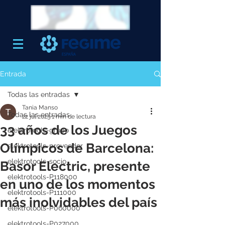
Entrada
Todas las entradas
Tania Manso
Todas las entradas
22 jul 2025
1 min de lectura
33 años de los Juegos
elektrotools-grupo
Olímpicos de Barcelona:
elektrotools-proveedor
elektrotools-socio
Basor Electric, presente
elektrotools-P118000
en uno de los momentos
elektrotools-P111000
más inolvidables del país
elektrotools-P060000
elektrotools-P027000