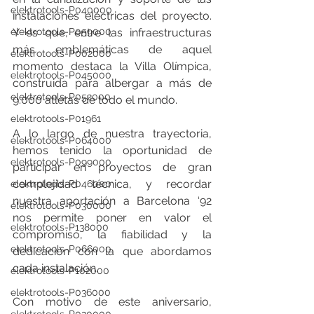
elektrotools-P040000
instalaciones eléctricas del proyecto. 
Y es que, entre las infraestructuras 
elektrotools-P059000
más emblemáticas de aquel 
elektrotools-P002000
momento destaca la Villa Olímpica, 
elektrotools-P045000
construida para albergar a más de 
elektrotools-P052000
9.000 atletas de todo el mundo.
elektrotools-P01961
A lo largo de nuestra trayectoria, 
elektrotools-P064000
hemos tenido la oportunidad de 
elektrotools-P099000
participar en proyectos de gran 
complejidad técnica, y recordar 
elektrotools-P046000
nuestra aportación a Barcelona ‘92 
elektrotools-P030000
nos permite poner en valor el 
elektrotools-P138000
compromiso, la fiabilidad y la 
elektrotools-P066000
dedicación con la que abordamos 
cada instalación.
elektrotools-P102000
elektrotools-P036000
Con motivo de este aniversario, 