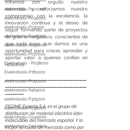
elektrotools-P020000
miramos con orgullo nuestro 
recorrido y reforzamos nuestro 
elektrotools-P100000
compromiso con la excelencia, la 
elektrotools-P035000
innovación continua y el deseo de 
elektrotools-P131000
seguir formando parte de proyectos 
elektrotools-P048000
de gran envergadura, conscientes de 
que cada paso que damos es una 
elektrotools-P092000
oportunidad para crecer, aprender y 
elektrotools-P027000
aportar valor a quienes confían en 
Elektrotools - P038000
nosotros.
Elektrotools-P761000
___________________________________
elektrotools-P040000
___________________________________
elektrotools-P463000
________
elektrotools-P375000
FEGIME España S.A. es el grupo de 
elektrotools-P098000
distribución de material eléctrico líder 
elektrotools-C049000
indiscutible del mercado español. Y lo 
elektrotools-C004000
es por su cuota de mercado como por 