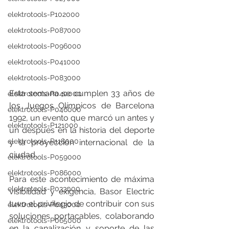
elektrotools-P102000
elektrotools-P087000
elektrotools-P096000
elektrotools-P041000
elektrotools-P083000
Esta semana se cumplen 33 años de 
elektrotools-P040000
los Juegos Olímpicos de Barcelona 
elektrotools-P046000
1992, un evento que marcó un antes y 
elektrotools-P121000
un después en la historia del deporte 
elektrotools-P118000
y la proyección internacional de la 
ciudad.
elektrotools-P059000
elektrotools-P086000
Para este acontecimiento de máxima 
elektrotools-P033000
visibilidad y exigencia, Basor Electric 
tuvo el privilegio de contribuir con sus 
elektrotools-P043000
soluciones portacables, colaborando 
elektrotools-P065000
en la canalización y soporte de las 