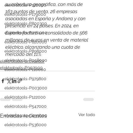
su cobertura geográfica, con más de 
elektrotools-P120000
163 puntos de venta, 26 empresas 
elektrotools-P179000
asociadas en España y Andorra y con 
elektrotools-P800300
presencia en 24 países. 
En 2024, en 
España facturó un consolidado de 566 
elektrotools-P070000
millones de euros en venta de material 
elektrotools-P820000
eléctrico, alcanzando una cuota de 
elektrotools-P898000
mercado del 11%
elektrotools-P058000
elektrotools-proveedor
elektrotools-P007000
elektrotools-P110000
elektrotools-P979800
elektrotools-P003000
elektrotools-P122000
elektrotools-P547000
Ver todo
Entradas recientes
elektrotools-C039000
elektrotools-P536000