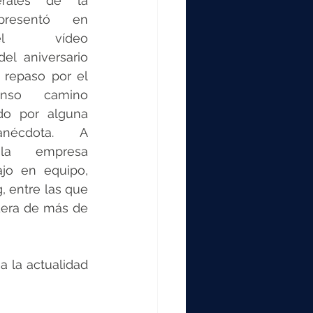
erales de la 
presentó en 
el vídeo 
l aniversario 
 repaso por el 
nso camino 
do por alguna 
écdota. A 
 la empresa 
o en equipo, 
 entre las que 
era de más de 
a la actualidad 