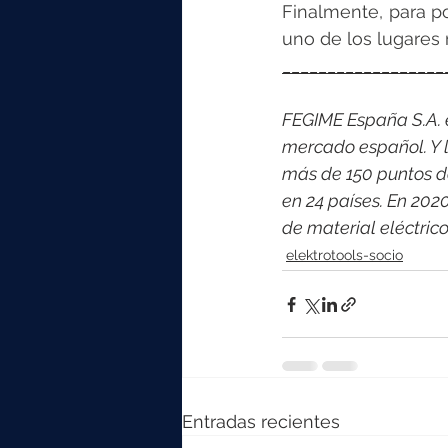
Finalmente, para po
uno de los lugares
__________________
FEGIME España S.A. es
mercado español. Y l
más de 150 puntos d
en 24 países. En 202
de material eléctri
elektrotools-socio
Entradas recientes