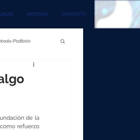
LIDAD
NOTICIAS
CONTACTO
rotools-P118000
00
algo
000
00
fundación de la 
 como refuerzo 