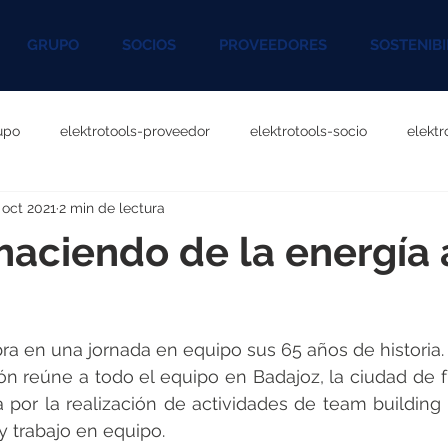
GRUPO
SOCIOS
PROVEEDORES
SOSTENIBI
upo
elektrotools-proveedor
elektrotools-socio
elekt
 oct 2021
2 min de lectura
otools-P060000
elektrotools-P027000
elektrotools-P1020
haciendo de la energía 
rotools-P096000
elektrotools-P041000
elektrotools-P083
celebra en una jornada en equipo sus 65 años de historia.
rotools-P046000
elektrotools-P121000
elektrotools-P1180
ación reúne a todo el equipo en Badajoz, la ciudad de 
 por la realización de actividades de team building
 trabajo en equipo.