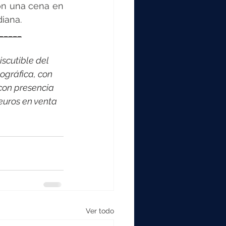
on una cena en 
iana. 
_____
scutible del 
ográfica, con 
con presencia 
euros en venta 
Ver todo