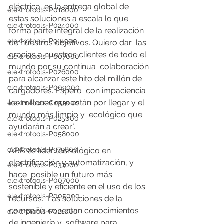
eléctrica, es la entrega global de 
elektrotools-P018000
estas soluciones a escala lo que  
elektrotools-P024000
forma parte integral de la realización 
elektrotools-P914900
de nuestros objetivos. Quiero dar  las 
gracias a nuestros clientes de todo el 
elektrotools-P007000
mundo por su continua  colaboración 
elektrotools-P026000
para alcanzar este hito del millón de 
elektrotools-P009000
cargadores. Espero  con impaciencia 
los millones que están por llegar y el 
elektrotools-C053000
mundo más limpio y  ecológico que 
elektrotools-P025000
ayudarán a crear".
elektrotools-P058000
elektrotools-P979800
ABB es líder tecnológico en 
electrificación y automatización, y 
elektrotools-P033000
hace  posible un futuro más 
elektrotools-P007000
sostenible y eficiente en el uso de los 
elektrotools-P005000
recursos.  Las soluciones de la 
compañía conectan conocimientos 
elektrotools-P021000
de ingeniería y  software para 