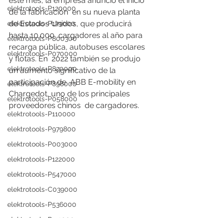
este mes, la empresa anunció el inicio 
elektrotools-P120000
de la fabricación  en su nueva planta 
de Estados Unidos, que producirá 
elektrotools-P179000
hasta 10.000  cargadores al año para 
elektrotools-P800300
recarga pública, autobuses escolares 
elektrotools-P070000
y flotas. En  2022 también se produjo 
elektrotools-P820000
un aumento significativo de la 
participación de  ABB E-mobility en 
elektrotools-P898000
Chargedot, uno de los principales 
elektrotools-P058000
proveedores chinos  de cargadores.
elektrotools-P110000
elektrotools-P979800
elektrotools-P003000
elektrotools-P122000
elektrotools-P547000
elektrotools-C039000
elektrotools-P536000