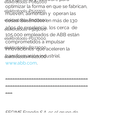
elektrotools-P085000
optimizar la forma en que se fabrican, 
elektrotools-P522200
mueven, alimentan y  operan las 
cosas. Basándose en más de 130 
elektrotools-P008000
años de excelencia, los cerca  de 
elektrotools-P929000
105.000 empleados de ABB están 
elektrotools-P017000
comprometidos a impulsar 
elektrotools-P022000
innovaciones  que aceleren la 
transformación industrial. 
elektrotools-P018000
www.abb.com
.
___________________________________
___________________________________
___
FEGIME España S.A. es el grupo de 
distribución de material eléctrico líder 
indiscutible del mercado español. Y lo 