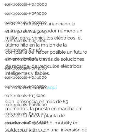
elektrotools-P040000
elektrotools-P059000
elektrotools-P002000
ABB  E-mobility ha anunciado la 
entrega de su cargador número un 
elektrotools-P045000
millón para  vehículos eléctricos, el 
elektrotools-P052000
último hito en la misión de la 
elektrotools-P01961
compañía de  hacer posible un futuro 
sin emisiones a través de soluciones 
elektrotools-P064000
de recarga  de vehículos eléctricos 
elektrotools-P099000
inteligentes y fiables.
elektrotools-P046000
elektrotools-P030000
La noticia en audio
 aquí
elektrotools-P138000
Con  presencia en más de 85 
elektrotools-P066000
mercados, la puesta en marcha en 
elektrotools-P102000
2022 de la nueva  planta de 
producción de ABB E-mobility en 
elektrotools-P036000
Valdarno (Italia), con una  inversión de 