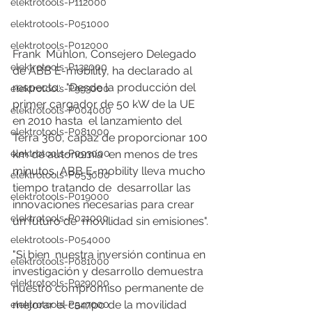
elektrotools-P112000
elektrotools-P051000
elektrotools-P012000
Frank  Mühlon, Consejero Delegado 
elektrotools-P132000
de ABB E-mobility, ha declarado al 
respecto:  "Desde la producción del 
elektrotools-P993000
primer cargador de 50 kW de la UE 
elektrotools-P004000
en 2010 hasta  el lanzamiento del 
elektrotools-P081000
Terra 360, capaz de proporcionar 100 
km de autonomía  en menos de tres 
elektrotools-P093000
minutos, ABB E-mobility lleva mucho 
elektrotools-P053000
tiempo tratando de  desarrollar las 
elektrotools-P019000
innovaciones necesarias para crear 
elektrotools-P021000
un futuro de  movilidad sin emisiones".
elektrotools-P054000
"Si bien  nuestra inversión continua en 
elektrotools-P081000
investigación y desarrollo demuestra  
elektrotools-P929000
nuestro compromiso permanente de 
mejorar el campo de la movilidad  
elektrotools-P547000