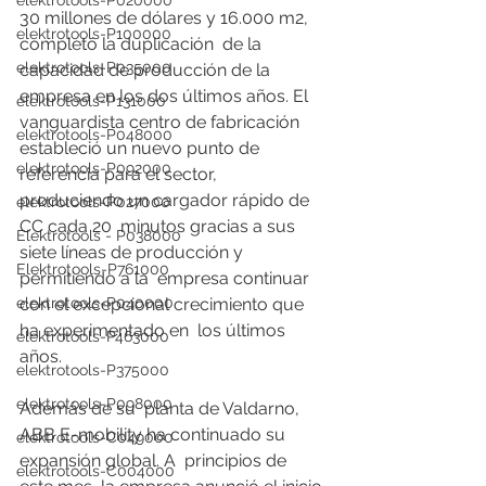
elektrotools-P020000
30 millones de dólares y 16.000 m2, 
elektrotools-P100000
completó la duplicación  de la 
elektrotools-P035000
capacidad de producción de la 
empresa en los dos últimos años. El  
elektrotools-P131000
vanguardista centro de fabricación 
elektrotools-P048000
estableció un nuevo punto de  
elektrotools-P092000
referencia para el sector, 
produciendo un cargador rápido de 
elektrotools-P027000
CC cada 20  minutos gracias a sus 
Elektrotools - P038000
siete líneas de producción y 
Elektrotools-P761000
permitiendo a la  empresa continuar 
con el excepcional crecimiento que 
elektrotools-P040000
ha experimentado en  los últimos 
elektrotools-P463000
años.
elektrotools-P375000
elektrotools-P098000
Además de su  planta de Valdarno, 
ABB E-mobility ha continuado su 
elektrotools-C049000
expansión global. A  principios de 
elektrotools-C004000