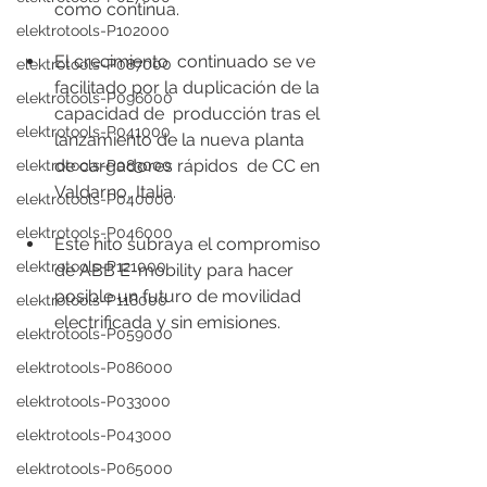
como continua.
elektrotools-P102000
El crecimiento  continuado se ve 
elektrotools-P087000
facilitado por la duplicación de la 
elektrotools-P096000
capacidad de  producción tras el 
elektrotools-P041000
lanzamiento de la nueva planta 
de cargadores rápidos  de CC en 
elektrotools-P083000
Valdarno, Italia.
elektrotools-P040000
elektrotools-P046000
Este hito subraya el compromiso 
elektrotools-P121000
de ABB E-mobility para hacer 
posible un futuro de movilidad 
elektrotools-P118000
electrificada y sin emisiones.
elektrotools-P059000
elektrotools-P086000
elektrotools-P033000
elektrotools-P043000
elektrotools-P065000