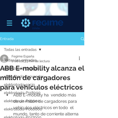
Entrada
Todas las entradas
Fegime España
Todas las entradas
1 feb 2023
3 min de lectura
ABB E-mobility alcanza el
elektrotools-grupo
millón de cargadores
elektrotools-proveedor
elektrotools-socio
para vehículos eléctricos
elektrotools-P118000
ABB E-mobility ha  vendido más 
elektrotools-P111000
de un millón de cargadores para 
vehículos eléctricos en todo  el 
elektrotools-P060000
mundo, tanto de corriente alterna 
elektrotools-P027000