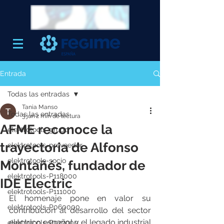
Entrada
Todas las entradas
Tania Manso
Todas las entradas
3 jun
2 min de lectura
AFME reconoce la
elektrotools-grupo
trayectoria de Alfonso
elektrotools-proveedor
elektrotools-socio
Montañés, fundador de
elektrotools-P118000
IDE Electric
elektrotools-P111000
El homenaje pone en valor su 
elektrotools-P060000
contribución al desarrollo del sector 
eléctrico español y el legado industrial 
elektrotools-P027000