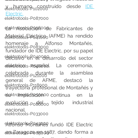
y humano construido desde 
IDE 
elektrotools-P102000
Electric.
elektrotools-P087000
elektrotools-P096000
La Asociación de Fabricantes de 
Material Eléctrico (AFME) ha rendido 
elektrotools-P041000
homenaje a Alfonso Montañés, 
elektrotools-P083000
fundador de IDE Electric, por su papel 
elektrotools-P040000
decisivo en el desarrollo del sector 
eléctrico español. La ceremonia, 
elektrotools-P046000
celebrada durante la asamblea 
elektrotools-P121000
general de AFME, destacó la 
elektrotools-P118000
trayectoria profesional de Montañés y 
elektrotools-P059000
su implicación continua en la 
evolución del tejido industrial 
elektrotools-P086000
nacional.
elektrotools-P033000
elektrotools-P043000
Alfonso Montañés fundó IDE Electric 
en Zaragoza en 1987, dando forma a 
elektrotools-P065000