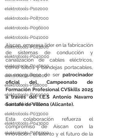
elektrotools-P102000
elektrotools-P087000
elektrotools-P096000
elektrotools-P041000
Aiscan, empresa líder en la fabricación 
elektrotools-P083000
de sistemas de conducción y 
elektrotools-P040000
canalización de cables eléctricos, 
elektrotools-P046000
como tubos y bandejas portacables, 
se enorgullece de ser 
patrocinador 
elektrotools-P121000
oficial del Campeonato de 
elektrotools-P118000
Formación Profesional CVSkills 2025 
elektrotools-P059000
a través del I.E.S Antonio Navarro 
Santafé de Villena (Alicante). 
elektrotools-P086000
elektrotools-P033000
Esta colaboración refuerza el 
elektrotools-P043000
compromiso de Aiscan con la 
elektrotools-P065000
innovación, el talento y el futuro de la 