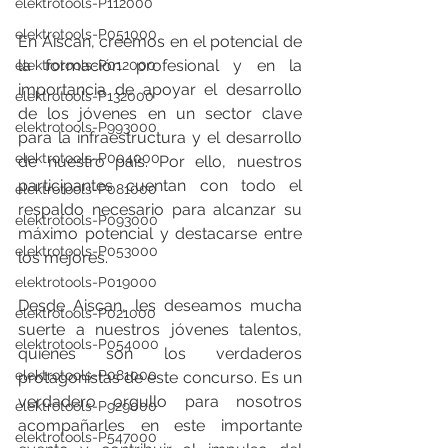
elektrotools-P112000
elektrotools-P051000
En Aiscan, creemos en el potencial de 
la formación profesional y en la 
elektrotools-P012000
importancia de apoyar el desarrollo 
elektrotools-P132000
de los jóvenes en un sector clave 
elektrotools-P993000
para la infraestructura y el desarrollo 
elektrotools-P004000
de nuestro país. Por ello, nuestros 
participantes cuentan con todo el 
elektrotools-P081000
respaldo necesario para alcanzar su 
elektrotools-P093000
máximo potencial y destacarse entre 
elektrotools-P053000
los mejores.
elektrotools-P019000
Desde Aiscan, les deseamos mucha 
elektrotools-P021000
suerte a nuestros jóvenes talentos, 
elektrotools-P054000
quienes son los verdaderos 
elektrotools-P081000
protagonistas de este concurso. Es un 
verdadero orgullo para nosotros 
elektrotools-P929000
acompañarles en este importante 
elektrotools-P547000