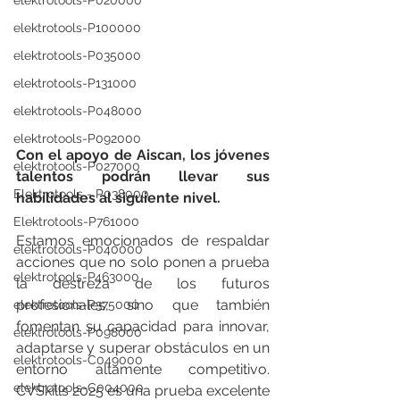
elektrotools-P020000
elektrotools-P100000
elektrotools-P035000
elektrotools-P131000
elektrotools-P048000
elektrotools-P092000
Con el apoyo de Aiscan, los jóvenes 
elektrotools-P027000
talentos podrán llevar sus 
Elektrotools - P038000
habilidades al siguiente nivel.
Elektrotools-P761000
Estamos emocionados de respaldar 
elektrotools-P040000
acciones que no solo ponen a prueba 
elektrotools-P463000
la destreza de los futuros 
profesionales, sino que también 
elektrotools-P375000
fomentan su capacidad para innovar, 
elektrotools-P098000
adaptarse y superar obstáculos en un 
elektrotools-C049000
entorno altamente competitivo. 
elektrotools-C004000
CVSkills 2025 es una prueba excelente 