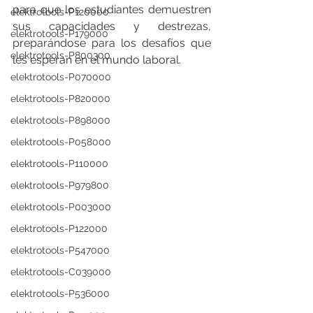
para que los estudiantes demuestren 
elektrotools-P120000
sus capacidades y destrezas, 
elektrotools-P179000
preparándose para los desafíos que 
elektrotools-P800300
les esperan en el mundo laboral.
elektrotools-P070000
elektrotools-P820000
elektrotools-P898000
elektrotools-P058000
elektrotools-P110000
elektrotools-P979800
elektrotools-P003000
elektrotools-P122000
elektrotools-P547000
elektrotools-C039000
elektrotools-P536000