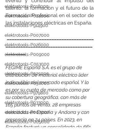
evento y contribuir al impulso del 
elektrotools-P018000
talento, la formación y el futuro de la 
Formación Profesional en el sector de 
elektrotools-P024000
las instalaciones eléctricas en España.
elektrotools-P914900
elektrotools-P007000
___________________________________
elektrotools-P026000
___________________________________
________
elektrotools-P009000
elektrotools-C053000
FEGIME España S.A. es el grupo de 
elektrotools-P025000
distribución de material eléctrico líder 
indiscutible del mercado español. Y lo 
elektrotools-P058000
es por su cuota de mercado como por 
elektrotools-P979800
su cobertura geográfica, con más de 
elektrotools-P033000
165 puntos de venta, 28 empresas 
asociadas en España y Andorra y con 
elektrotools-P007000
presencia en 24 países. En 2023, en 
elektrotools-P005000
España facturó un consolidado de 661 
elektrotools-P021000
millones de euros en venta de material 