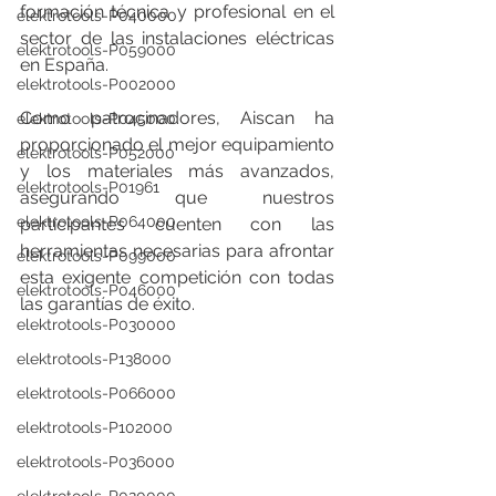
formación técnica y profesional en el 
elektrotools-P040000
sector de las instalaciones eléctricas 
elektrotools-P059000
en España.
elektrotools-P002000
Como patrocinadores, Aiscan ha 
elektrotools-P045000
proporcionado el mejor equipamiento 
elektrotools-P052000
y los materiales más avanzados, 
elektrotools-P01961
asegurando que nuestros 
elektrotools-P064000
participantes cuenten con las 
herramientas necesarias para afrontar 
elektrotools-P099000
esta exigente competición con todas 
elektrotools-P046000
las garantías de éxito.
elektrotools-P030000
elektrotools-P138000
elektrotools-P066000
elektrotools-P102000
elektrotools-P036000