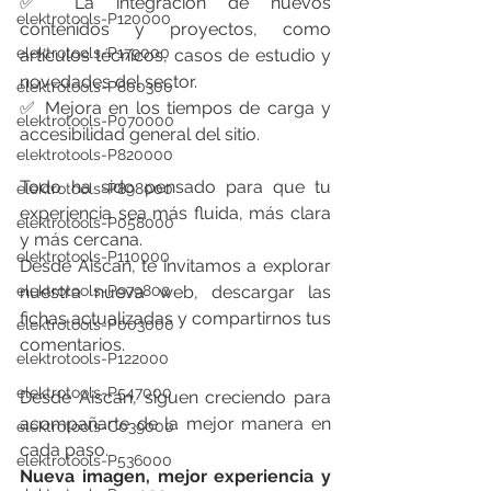
✅ La integración de nuevos 
elektrotools-P120000
contenidos y proyectos, como 
elektrotools-P179000
artículos técnicos, casos de estudio y 
novedades del sector.
elektrotools-P800300
✅ Mejora en los tiempos de carga y 
elektrotools-P070000
accesibilidad general del sitio.
elektrotools-P820000
Todo ha sido pensado para que tu 
elektrotools-P898000
experiencia sea más fluida, más clara 
elektrotools-P058000
y más cercana.
elektrotools-P110000
Desde Aiscan, te invitamos a explorar 
nuestra nueva web, descargar las 
elektrotools-P979800
fichas actualizadas y compartirnos tus 
elektrotools-P003000
comentarios.
elektrotools-P122000
elektrotools-P547000
Desde Aiscan, siguen creciendo para 
acompañarte de la mejor manera en 
elektrotools-C039000
cada paso.
elektrotools-P536000
Nueva imagen, mejor experiencia y 