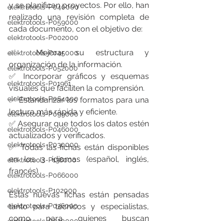
y se planifican proyectos. Por ello, han 
elektrotools-P040000
realizado una revisión completa de 
elektrotools-P059000
cada documento, con el objetivo de:
elektrotools-P002000
✅ Mejorar su estructura y 
elektrotools-P045000
organización de la información.
elektrotools-P052000
✅ Incorporar gráficos y esquemas 
elektrotools-P01961
visuales que faciliten la comprensión.
elektrotools-P064000
✅ Estandarizar los formatos para una 
lectura más rápida y eficiente.
elektrotools-P099000
✅ Asegurar que todos los datos estén 
elektrotools-P046000
actualizados y verificados.
elektrotools-P030000
✅ Todas las fichas están disponibles 
en los 3 idiomas (español, inglés, 
elektrotools-P138000
francés).
elektrotools-P066000
elektrotools-P102000
Estas nuevas fichas están pensadas 
tanto para técnicos y especialistas, 
elektrotools-P036000
como para quienes buscan 