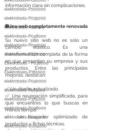
elektrotools-P020000
información clara sin complicaciones.
elektrotools-P100000
elektrotools-P035000
🌐Una web completamente renovada
elektrotools-P131000
elektrotools-P048000
Su nuevo sitio web no es solo un 
elektrotools-P092000
cambio estético. Es una 
transformación completa de la forma 
elektrotools-P027000
en que presentan su empresa y sus 
Elektrotools - P038000
productos. Entre las principales 
Elektrotools-P761000
mejoras, destacan:
elektrotools-P040000
✅ Un diseño actualizado.
elektrotools-P463000
✅ Una navegación simplificada, para 
elektrotools-P375000
que encuentres lo que buscas en 
elektrotools-P098000
menos tiempo.
✅ Un buscador optimizado de 
elektrotools-C049000
productos y fichas técnicas.
elektrotools-C004000