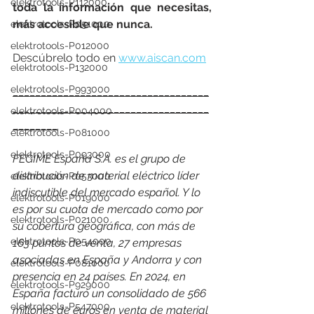
elektrotools-P112000
toda la información que necesitas, 
más accesible que nunca.
elektrotools-P051000
elektrotools-P012000
Descúbrelo todo en 
www.aiscan.com
elektrotools-P132000
elektrotools-P993000
___________________________________
___________________________________
elektrotools-P004000
________
elektrotools-P081000
elektrotools-P093000
FEGIME España S.A. es el grupo de 
distribución de material eléctrico líder 
elektrotools-P053000
indiscutible del mercado español. Y lo 
elektrotools-P019000
es por su cuota de mercado como por 
elektrotools-P021000
su cobertura geográfica, con más de 
elektrotools-P054000
163 puntos de venta, 27 empresas 
asociadas en España y Andorra y con 
elektrotools-P081000
presencia en 24 países. 
En 2024, en 
elektrotools-P929000
España facturó un consolidado de 566 
elektrotools-P547000
millones de euros en venta de material 