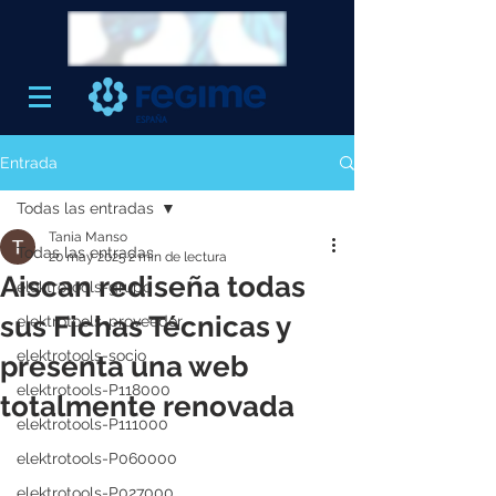
Entrada
Todas las entradas
Tania Manso
Todas las entradas
20 may 2025
2 min de lectura
Aiscan rediseña todas
elektrotools-grupo
sus Fichas Técnicas y
elektrotools-proveedor
elektrotools-socio
presenta una web
elektrotools-P118000
totalmente renovada
elektrotools-P111000
elektrotools-P060000
elektrotools-P027000