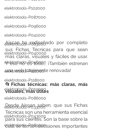
elektrotools-P102000
elektrotools-P087000
elektrotools-P096000
elektrotools-P041000
Aiscan ha rediseñado por completo 
elektrotools-P083000
sus Fichas Técnicas para que sean 
elektrotools-P040000
más claras, visuales y fáciles de usar. 
elektrotools-P046000
Y eso no es todo… ¡También estrenan 
una web totalmente renovada!
elektrotools-P121000
elektrotools-P118000
📂Fichas técnicas: más claras, más 
elektrotools-P059000
visuales, más útiles
elektrotools-P086000
Desde Aiscan saben, que sus Fichas 
elektrotools-P033000
Técnicas son una herramienta esencial 
elektrotools-P043000
para sus clientes. Son la base sobre la 
elektrotools-P065000
cual se toman decisiones importantes 