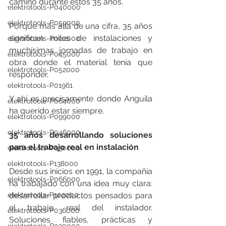
camino durante estos 35 años.
elektrotools-P040000
elektrotools-P059000
Porque más allá de una cifra, 35 años 
significan miles de instalaciones y 
elektrotools-P002000
muchísimas jornadas de trabajo en 
elektrotools-P045000
obra donde el material tenía que 
elektrotools-P052000
responder.
elektrotools-P01961
Y ahí es precisamente donde Anguila 
elektrotools-P064000
ha querido estar siempre. 
elektrotools-P099000
elektrotools-P046000
35 años desarrollando soluciones 
para el trabajo real en instalación
elektrotools-P030000
elektrotools-P138000
Desde sus inicios en 1991, la compañía 
elektrotools-P066000
ha trabajado con una idea muy clara: 
desarrollar productos pensados para 
elektrotools-P102000
el trabajo real del instalador. 
elektrotools-P036000
Soluciones fiables, prácticas y 