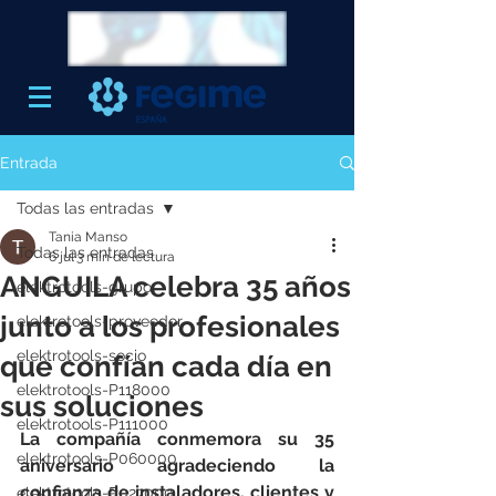
Entrada
Todas las entradas
Tania Manso
Todas las entradas
6 jul
3 min de lectura
ANGUILA celebra 35 años
elektrotools-grupo
junto a los profesionales
elektrotools-proveedor
elektrotools-socio
que confían cada día en
elektrotools-P118000
sus soluciones
elektrotools-P111000
La compañía conmemora su 35 
elektrotools-P060000
aniversario agradeciendo la 
confianza de instaladores, clientes y 
elektrotools-P027000