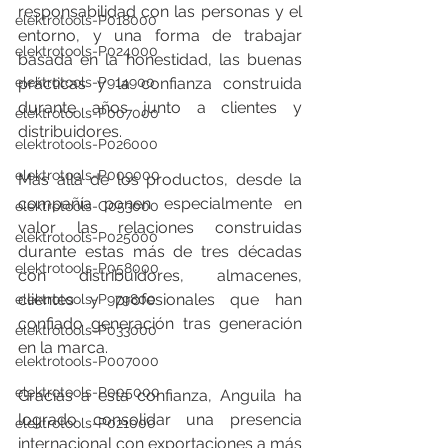
responsabilidad con las personas y el 
elektrotools-P018000
entorno, y una forma de trabajar 
elektrotools-P024000
basada en la honestidad, las buenas 
prácticas y la confianza construida 
elektrotools-P914900
durante años junto a clientes y 
elektrotools-P007000
distribuidores.
elektrotools-P026000
elektrotools-P009000
Más allá de los productos, desde la 
compañía ponen especialmente en 
elektrotools-C053000
valor las relaciones construidas 
elektrotools-P025000
durante estas más de tres décadas 
elektrotools-P058000
con distribuidores, almacenes, 
clientes y profesionales que han 
elektrotools-P979800
confiado generación tras generación 
elektrotools-P033000
en la marca.
elektrotools-P007000
elektrotools-P005000
Gracias a esta confianza, Anguila ha 
logrado consolidar una presencia 
elektrotools-P021000
internacional con exportaciones a más 