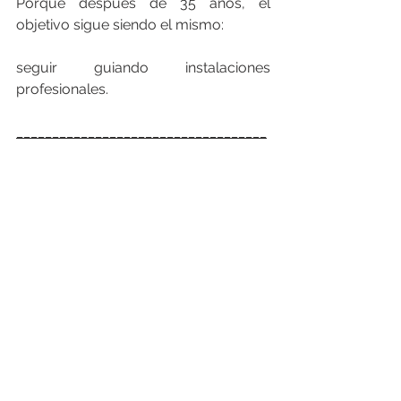
Porque después de 35 años, el 
objetivo sigue siendo el mismo:
seguir guiando instalaciones 
profesionales.
___________________________________
___________________________________
_____
FEGIME España S.A. es el grupo de 
distribución de material eléctrico líder 
indiscutible del mercado español. Y lo 
es por su cuota de mercado como por 
su cobertura geográfica, con más de 
170 puntos de venta, 29 empresas 
asociadas en España y Andorra y con 
presencia en 24 países. 
En 2025, en 
España facturó un consolidado de 598 