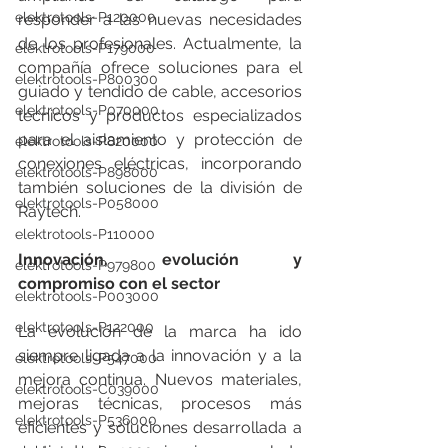
elektrotools-P120000
responder a las nuevas necesidades 
de los profesionales. Actualmente, la 
elektrotools-P179000
compañía ofrece soluciones para el 
elektrotools-P800300
guiado y tendido de cable, accesorios 
elektrotools-P070000
técnicos y productos especializados 
para el aislamiento y protección de 
elektrotools-P820000
conexiones eléctricas, incorporando 
elektrotools-P898000
también soluciones de la división de 
elektrotools-P058000
Raytech.
elektrotools-P110000
Innovación, evolución y 
elektrotools-P979800
compromiso con el sector
elektrotools-P003000
elektrotools-P122000
La evolución de la marca ha ido 
siempre ligada a la innovación y a la 
elektrotools-P547000
mejora continua. Nuevos materiales, 
elektrotools-C039000
mejoras técnicas, procesos más 
elektrotools-P536000
eficientes y soluciones desarrollada a 