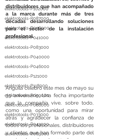
distribuidores que han acompañado 
elektrotools-P102000
a la marca durante más de tres 
elektrotools-P087000
décadas desarrollando soluciones 
elektrotools-P096000
para el sector de la instalación 
profesional.
elektrotools-P041000
elektrotools-P083000
elektrotools-P040000
elektrotools-P046000
elektrotools-P121000
elektrotools-P118000
Anguila celebró este mes de mayo su 
35 aniversario. Una fecha importante 
elektrotools-P059000
que la compañía vive, sobre todo, 
elektrotools-P086000
como una oportunidad para mirar 
elektrotools-P033000
atrás y agradecer la confianza de 
elektrotools-P043000
todos los profesionales, distribuidores 
y clientes que han formado parte del 
elektrotools-P065000