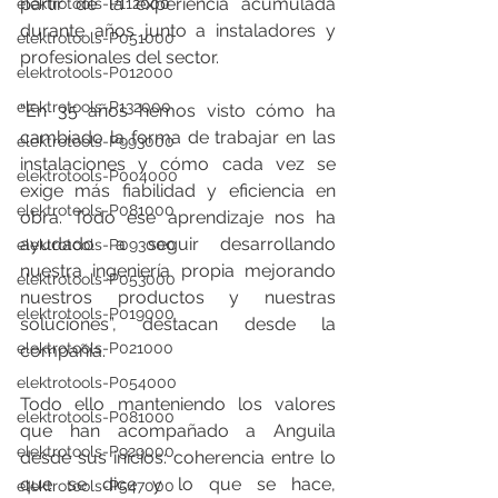
partir de la experiencia acumulada 
elektrotools-P112000
durante años junto a instaladores y 
elektrotools-P051000
profesionales del sector.
elektrotools-P012000
elektrotools-P132000
“En 35 años hemos visto cómo ha 
cambiado la forma de trabajar en las 
elektrotools-P993000
instalaciones y cómo cada vez se 
elektrotools-P004000
exige más fiabilidad y eficiencia en 
elektrotools-P081000
obra. Todo ese aprendizaje nos ha 
ayudado a seguir desarrollando 
elektrotools-P093000
nuestra ingeniería propia mejorando 
elektrotools-P053000
nuestros productos y nuestras 
elektrotools-P019000
soluciones”, destacan desde la 
elektrotools-P021000
compañía.
elektrotools-P054000
Todo ello manteniendo los valores 
elektrotools-P081000
que han acompañado a Anguila 
elektrotools-P929000
desde sus inicios: coherencia entre lo 
que se dice y lo que se hace, 
elektrotools-P547000