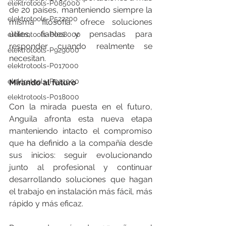
elektrotools-P085000
de 20 países, manteniendo siempre la 
elektrotools-P522200
misma filosofía: ofrece soluciones 
útiles, fiables y pensadas para 
elektrotools-P008000
responder cuando realmente se 
elektrotools-P929000
necesitan.
elektrotools-P017000
elektrotools-P022000
Mirando al futuro
elektrotools-P018000
Con la mirada puesta en el futuro, 
Anguila afronta esta nueva etapa 
manteniendo intacto el compromiso 
que ha definido a la compañía desde 
sus inicios: seguir evolucionando 
junto al profesional y continuar 
desarrollando soluciones que hagan 
el trabajo en instalación más fácil, más 
rápido y más eficaz.