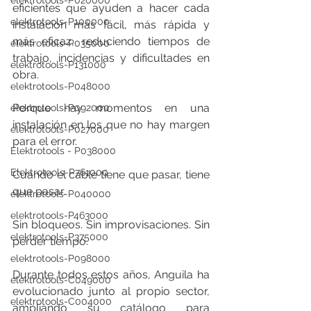
elektrotools-P020000
eficientes que ayuden a hacer cada 
elektrotools-P100000
instalación más fácil, más rápida y 
más eficaz, reduciendo tiempos de 
elektrotools-P035000
trabajo, incidencias y dificultades en 
elektrotools-P131000
obra.
elektrotools-P048000
Porque hay momentos en una 
elektrotools-P092000
instalación en los que no hay margen 
elektrotools-P027000
para el error.
Elektrotools - P038000
Elektrotools-P761000
Cuando el cable tiene que pasar, tiene 
que pasar.
elektrotools-P040000
elektrotools-P463000
Sin bloqueos. Sin improvisaciones. Sin 
elektrotools-P375000
perder tiempo.
elektrotools-P098000
Durante todos estos años, Anguila ha 
elektrotools-C049000
evolucionado junto al propio sector, 
elektrotools-C004000
ampliando su catálogo para 