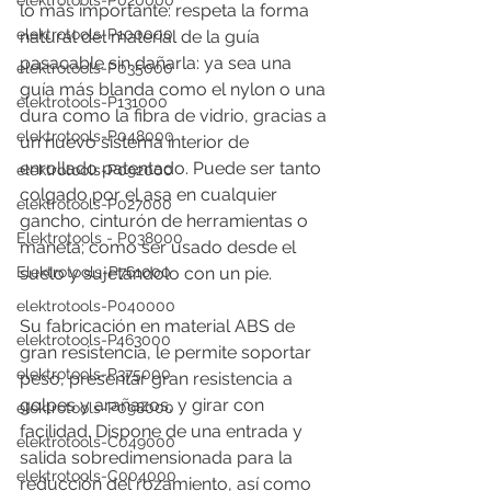
elektrotools-P020000
lo más importante: respeta la forma 
elektrotools-P100000
natural del material de la guía 
pasacable sin dañarla: ya sea una 
elektrotools-P035000
guía más blanda como el nylon o una 
elektrotools-P131000
dura como la fibra de vidrio, gracias a 
elektrotools-P048000
un nuevo sistema interior de 
enrollado patentado. Puede ser tanto 
elektrotools-P092000
colgado por el asa en cualquier 
elektrotools-P027000
gancho, cinturón de herramientas o 
Elektrotools - P038000
maneta; como ser usado desde el 
suelo y sujetándolo con un pie. 
Elektrotools-P761000
elektrotools-P040000
Su fabricación en material ABS de 
elektrotools-P463000
gran resistencia, le permite soportar 
elektrotools-P375000
peso, presentar gran resistencia a 
golpes y arañazos, y girar con 
elektrotools-P098000
facilidad. Dispone de una entrada y 
elektrotools-C049000
salida sobredimensionada para la 
elektrotools-C004000
reducción del rozamiento, así como 