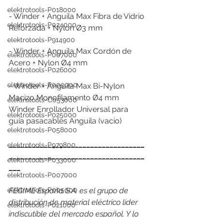
elektrotools-P018000
- Winder + Anguila Max Fibra de Vidrio 
elektrotools-P024000
Reforzada + Nylon Ø3 mm 
elektrotools-P914900
- Winder + Anguila Max Cordón de 
elektrotools-P007000
Acero + Nylon Ø4 mm 
elektrotools-P026000
elektrotools-P009000
- Winder + Anguila Max Bi-Nylon 
Macizo Monofilamento Ø4 mm 
elektrotools-C053000
Winder Enrollador Universal para 
elektrotools-P025000
guía pasacables Anguila (vacío)
elektrotools-P058000
___________________________________
elektrotools-P979800
___________________________________
elektrotools-P033000
___
elektrotools-P007000
FEGIME España S.A. es el grupo de 
elektrotools-P005000
distribución de material eléctrico líder 
elektrotools-P021000
indiscutible del mercado español. Y lo 