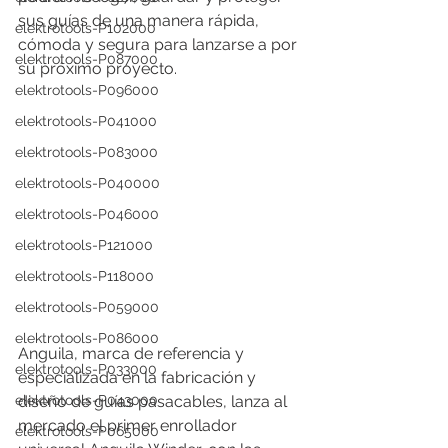
sus guías de una manera rápida, 
elektrotools-P102000
cómoda y segura para lanzarse a por 
elektrotools-P087000
su próximo proyecto.
elektrotools-P096000
elektrotools-P041000
elektrotools-P083000
elektrotools-P040000
elektrotools-P046000
elektrotools-P121000
elektrotools-P118000
elektrotools-P059000
elektrotools-P086000
Anguila, marca de referencia y 
elektrotools-P033000
especializada en la fabricación y 
diseño de guías pasacables, lanza al 
elektrotools-P043000
mercado el primer enrollador 
elektrotools-P065000