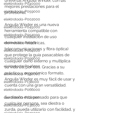
universal Anguila Winder, con las 
elektrotools-P040000
mejores prestaciones para el 
elektrotools-P059000
profesional. 
elektrotools-P002000
Anguila Winder es una nueva 
elektrotools-P045000
herramienta compatible con 
elektrotools-P052000
cualquier instalación de uso 
doméstico (eléctricas, 
elektrotools-P01961
telecomunicaciones y fibra óptica) 
elektrotools-P064000
que protege la guía pasacables de 
elektrotools-P099000
cualquier daño externo y multiplica 
elektrotools-P046000
su vida útil por dos. Gracias a su 
práctico y ergonómico formato, 
elektrotools-P030000
Anguila Winder es muy fácil de usar y 
elektrotools-P138000
cuenta con una gran versatilidad.
elektrotools-P066000
Su diseño está pensado para que 
elektrotools-P102000
cualquier persona, sea diestra o 
elektrotools-P036000
zurda, pueda utilizarlo con facilidad, y 