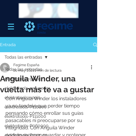
Entrada
Todas las entradas
Fegime España
Todas las entradas
20 may 2021
2 min de lectura
Anguila Winder, una
elektrotools-grupo
vuelta más te va a gustar
elektrotools-proveedor
elektrotools-socio
Con Anguila Winder los instaladores 
ya no tendrán que perder tiempo 
elektrotools-P118000
pensando cómo enrollar sus guías 
elektrotools-P111000
pasacables ni preocuparse por su 
elektrotools-P060000
integridad. Con Anguila Winder 
podrán recoger, guardar y proteger 
elektrotools-P027000