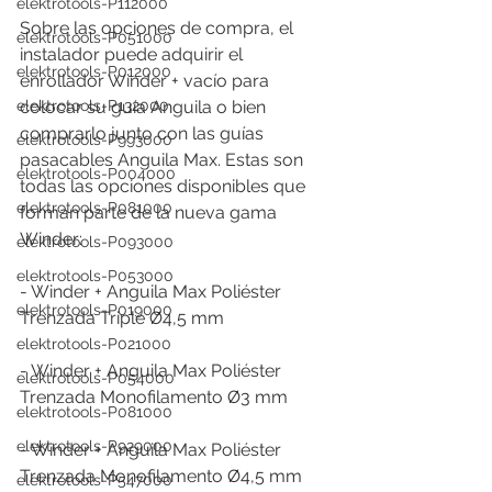
elektrotools-P112000
Sobre las opciones de compra, el 
elektrotools-P051000
instalador puede adquirir el 
elektrotools-P012000
enrollador Winder + vacío para 
colocar su guía Anguila o bien 
elektrotools-P132000
comprarlo junto con las guías 
elektrotools-P993000
pasacables Anguila Max. Estas son 
elektrotools-P004000
todas las opciones disponibles que 
elektrotools-P081000
forman parte de la nueva gama 
Winder:
elektrotools-P093000
elektrotools-P053000
- Winder + Anguila Max Poliéster 
elektrotools-P019000
Trenzada Triple Ø4,5 mm 
elektrotools-P021000
- Winder + Anguila Max Poliéster 
elektrotools-P054000
Trenzada Monofilamento Ø3 mm 
elektrotools-P081000
elektrotools-P929000
- Winder + Anguila Max Poliéster 
Trenzada Monofilamento Ø4,5 mm 
elektrotools-P547000