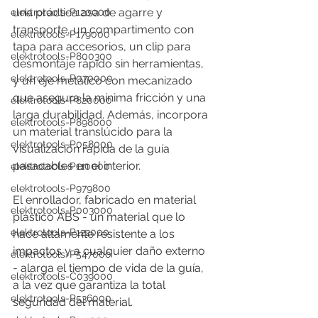
una práctica asa de agarre y 
elektrotools-P120000
transporte, un compartimento con 
elektrotools-P179000
tapa para accesorios, un clip para 
elektrotools-P800300
desmontaje rápido sin herramientas, 
elektrotools-P070000
y un eje metálico con mecanizado 
que asegura la mínima fricción y una 
elektrotools-P820000
larga durabilidad. Además, incorpora 
elektrotools-P898000
un material translúcido para la 
elektrotools-P058000
visualización rápida de la guía 
pasacables en el interior. 
elektrotools-P110000
elektrotools-P979800
El enrollador, fabricado en material 
elektrotools-P003000
plástico ABS - un material que lo 
elektrotools-P122000
hace altamente resistente a los 
impactos y a cualquier daño externo 
elektrotools-P547000
- alarga el tiempo de vida de la guía, 
elektrotools-C039000
a la vez que garantiza la total 
elektrotools-P536000
seguridad del material. 