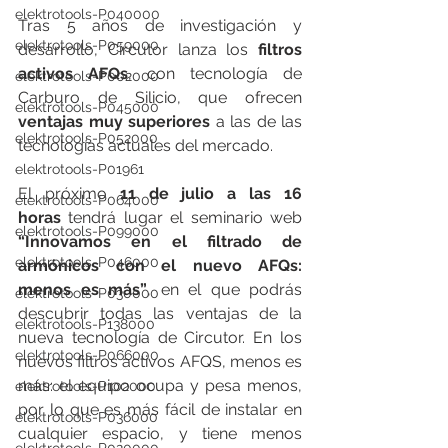
elektrotools-P040000
Tras 5 años de investigación y 
elektrotools-P059000
desarrollo, Circutor lanza los 
filtros 
activos AFQs
, con tecnología de 
elektrotools-P002000
Carburo de Silicio, que ofrecen 
elektrotools-P045000
ventajas muy superiores
 a las de las 
elektrotools-P052000
tecnologías actuales del mercado.
elektrotools-P01961
El próximo 
11 de julio a las 16 
elektrotools-P064000
horas
 tendrá lugar el seminario web 
elektrotools-P099000
“Innovamos en el filtrado de 
elektrotools-P046000
armónicos con el nuevo AFQs: 
menos es más”
, en el que podrás 
elektrotools-P030000
descubrir todas las ventajas de la 
elektrotools-P138000
nueva tecnología de Circutor. En los 
elektrotools-P066000
nuevos filtros activos AFQS, menos es 
más: el equipo ocupa y pesa menos, 
elektrotools-P102000
por lo que es más fácil de instalar en 
elektrotools-P036000
cualquier espacio, y tiene menos 