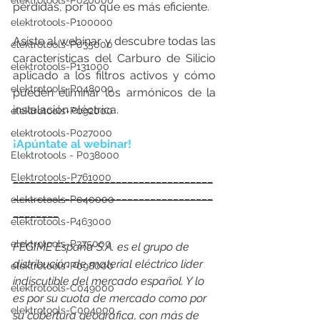
elektrotools-P020000
pérdidas, por lo que es más eficiente.
elektrotools-P100000
Asiste al webinar y descubre todas las 
elektrotools-P035000
características del Carburo de Silicio 
elektrotools-P131000
aplicado a los filtros activos y cómo 
elektrotools-P048000
pueden eliminar los armónicos de la 
instalación eléctrica.
elektrotools-P092000
elektrotools-P027000
¡Apúntate al webinar!
Elektrotools - P038000
Elektrotools-P761000
___________________________________
___________________________________
elektrotools-P040000
________
elektrotools-P463000
elektrotools-P375000
FEGIME España S.A. es el grupo de 
distribución de material eléctrico líder 
elektrotools-P098000
indiscutible del mercado español. Y lo 
elektrotools-C049000
es por su cuota de mercado como por 
elektrotools-C004000
su cobertura geográfica, con más de 