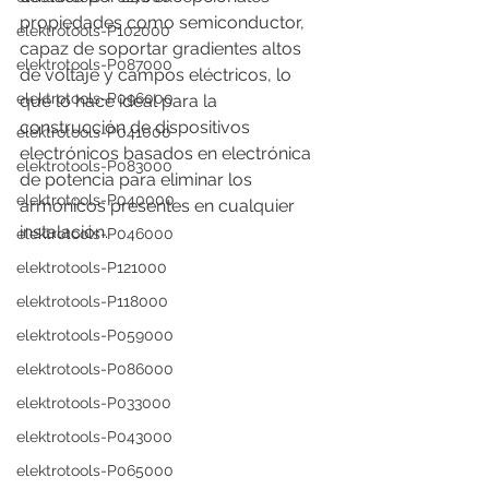
propiedades como semiconductor, 
elektrotools-P102000
capaz de soportar gradientes altos 
elektrotools-P087000
de voltaje y campos eléctricos, lo 
elektrotools-P096000
que lo hace ideal para la 
construcción de dispositivos 
elektrotools-P041000
electrónicos basados en electrónica 
elektrotools-P083000
de potencia para eliminar los 
elektrotools-P040000
armónicos presentes en cualquier 
instalación.
elektrotools-P046000
elektrotools-P121000
elektrotools-P118000
elektrotools-P059000
elektrotools-P086000
elektrotools-P033000
elektrotools-P043000
elektrotools-P065000