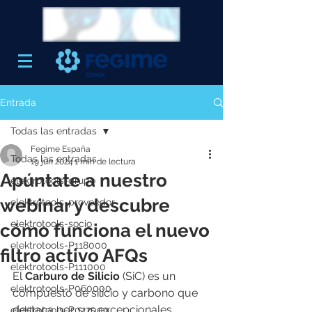
Entrada
Todas las entradas
Fegime España
Todas las entradas
19 jun 2024
1 min de lectura
Apúntate a nuestro
elektrotools-grupo
webinar y descubre
elektrotools-proveedor
elektrotools-socio
cómo funciona el nuevo
elektrotools-P118000
filtro activo AFQs
elektrotools-P111000
El 
Carburo de Silicio
 (SiC) es un 
elektrotools-P060000
compuesto de silicio y carbono que 
destaca por sus excepcionales 
elektrotools-P027000