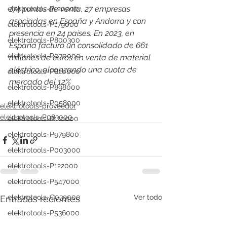
174 puntos de venta, 27 empresas 
elektrotools-P120000
asociadas en España y Andorra y con 
elektrotools-P179000
presencia en 24 países. En 2023, en 
elektrotools-P800300
España facturó un consolidado de 661 
elektrotools-P070000
millones de euros en venta de material 
eléctrico, alcanzando una cuota de 
elektrotools-P820000
mercado del 12%
elektrotools-P898000
elektrotools-P058000
elektrotools-proveedor
elektrotools-P083000
elektrotools-P110000
elektrotools-P979800
elektrotools-P003000
elektrotools-P122000
elektrotools-P547000
elektrotools-C039000
Ver todo
Entradas recientes
elektrotools-P536000