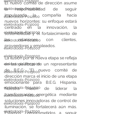
elektrotools-P112000
El nuevo comité de dirección asume 
la responsabilidad de seguir 
elektrotools-P051000
impulsando la compañía hacia 
elektrotools-P012000
nuevos horizontes: su enfoque estará 
elektrotools-P132000
centrado en la innovación, la 
elektrotools-P993000
sostenibilidad y el fortalecimiento de 
las relaciones con clientes, 
elektrotools-P004000
proveedores y empleados.
elektrotools-P081000
elektrotools-P093000
La ilusión por la nueva etapa se refleja 
en las palabras de un representante 
elektrotools-P053000
de B.E.G
.
: "El nuevo comité de 
elektrotools-P019000
dirección marca el inicio de una etapa 
elektrotools-P021000
emocionante para B.E.G. Hispania. 
elektrotools-P054000
Nuestra misión de liderar la 
transformación energética mediante 
elektrotools-P081000
soluciones innovadoras de control de 
elektrotools-P929000
iluminación, se fortalecerá aún más. 
elektrotools-P547000
Estamos comprometidos a seguir 