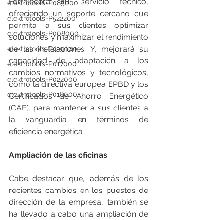
Fortalecerá su servicio técnico, 
elektrotools-P085000
ofreciendo un soporte cercano que 
elektrotools-P522200
permita a sus clientes optimizar 
elektrotools-P008000
soluciones y maximizar el rendimiento 
de las instalaciones. Y, mejorará su 
elektrotools-P929000
capacidad de adaptación a los 
elektrotools-P017000
cambios normativos y tecnológicos, 
elektrotools-P022000
como la directiva europea EPBD y los 
elektrotools-P018000
Certificados de Ahorro Energético 
(CAE), para mantener a sus clientes a 
la vanguardia en términos de 
eficiencia energética.
Ampliación de las oficinas
Cabe destacar que, además de los 
recientes cambios en los puestos de 
dirección de la empresa, también se 
ha llevado a cabo una ampliación de 