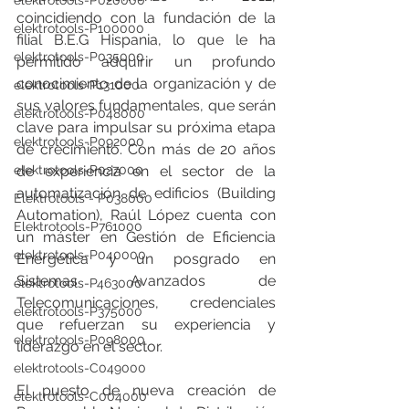
elektrotools-P020000
coincidiendo con la fundación de la 
elektrotools-P100000
filial B.E.G Hispania, lo que le ha 
elektrotools-P035000
permitido adquirir un profundo 
conocimiento de la organización y de 
elektrotools-P131000
sus valores fundamentales, que serán 
elektrotools-P048000
clave para impulsar su próxima etapa 
elektrotools-P092000
de crecimiento. Con más de 20 años 
de experiencia en el sector de la 
elektrotools-P027000
automatización de edificios (Building 
Elektrotools - P038000
Automation), Raúl López cuenta con 
Elektrotools-P761000
un máster en Gestión de Eficiencia 
elektrotools-P040000
Energética y un posgrado en 
Sistemas Avanzados de 
elektrotools-P463000
Telecomunicaciones, credenciales 
elektrotools-P375000
que refuerzan su experiencia y 
elektrotools-P098000
liderazgo en el sector.
elektrotools-C049000
El puesto de nueva creación de 
elektrotools-C004000