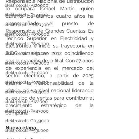
Responsable Nacional de Distribución 
elektrotools-P120000
lo ocupará Ismael Martín, quien 
elektrotools-P179000
durante los últimos cuatro años ha 
desempeñado el puesto de 
elektrotools-P800300
Responsable de Grandes Cuentas. Es 
elektrotools-P070000
Técnico Superior en Electricidad y 
elektrotools-P820000
Electrónica e Inició su trayectoria en 
B.E.G. también en 2012 coincidiendo 
elektrotools-P898000
con la creación de la filial. Con 27 años 
elektrotools-P058000
de experiencia en el mercado del 
elektrotools-P110000
sector eléctrico, a partir de 2025 
elektrotools-P979800
asume la responsabilidad de la 
distribución a nivel nacional liderando 
elektrotools-P003000
al equipo de ventas para contribuir al 
elektrotools-P122000
crecimiento estratégico de la 
elektrotools-P547000
compañía. 
elektrotools-C039000
Nueva etapa
elektrotools-P536000