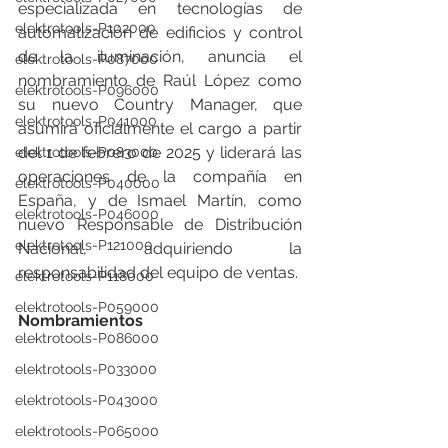
especializada en tecnologías de 
elektrotools-P102000
automatización de edificios y control 
de la iluminación, anuncia el 
elektrotools-P087000
nombramiento de Raúl López como 
elektrotools-P096000
su nuevo Country Manager, que 
elektrotools-P041000
asumirá oficialmente el cargo a partir 
del 1 de febrero de 2025 y liderará las 
elektrotools-P083000
operaciones de la compañía en 
elektrotools-P040000
España, y de Ismael Martín, como 
elektrotools-P046000
nuevo Responsable de Distribución 
elektrotools-P121000
Nacional, adquiriendo la 
responsabilidad del equipo de ventas.
elektrotools-P118000
elektrotools-P059000
Nombramientos
elektrotools-P086000
elektrotools-P033000
elektrotools-P043000
elektrotools-P065000