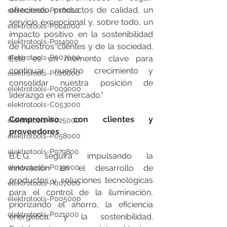
ofreciendo productos de calidad, un 
elektrotools-P018000
servicio excepcional y, sobre todo, un 
elektrotools-P024000
impacto positivo en la sostenibilidad 
elektrotools-P914900
de nuestros clientes y de la sociedad. 
elektrotools-P007000
Este es un momento clave para 
continuar nuestro crecimiento y 
elektrotools-P026000
consolidar nuestra posición de 
elektrotools-P009000
liderazgo en el mercado.”
elektrotools-C053000
Compromiso con clientes y 
elektrotools-P025000
proveedores
elektrotools-P058000
elektrotools-P979800
B.E.G. seguirá impulsando la 
innovación en el desarrollo de 
elektrotools-P033000
productos y soluciones tecnológicas 
elektrotools-P007000
para el control de la iluminación, 
elektrotools-P005000
priorizando el ahorro, la eficiencia 
elektrotools-P021000
energética, y la sostenibilidad. 