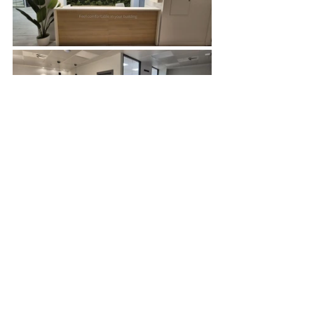
__________________________________
___________________________________
_________
FEGIME España S.A. es el grupo de 
distribución de material eléctrico líder 
indiscutible del mercado español. Y lo 
es por su cuota de mercado como por 
su cobertura geográfica, con más de 