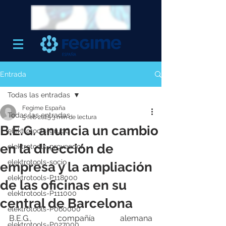
Entrada
Todas las entradas
Fegime España
Todas las entradas
5 feb 2025
3 min de lectura
B.E.G. anuncia un cambio
elektrotools-grupo
en la dirección de
elektrotools-proveedor
elektrotools-socio
empresa y la ampliación
elektrotools-P118000
de las oficinas en su
elektrotools-P111000
central de Barcelona
elektrotools-P060000
B.E.G., compañía alemana 
elektrotools-P027000