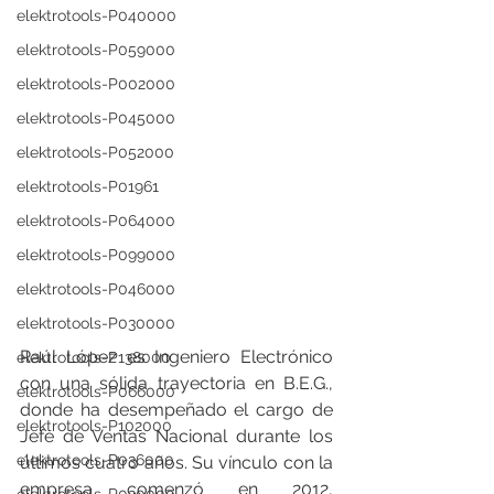
elektrotools-P040000
elektrotools-P059000
elektrotools-P002000
elektrotools-P045000
elektrotools-P052000
elektrotools-P01961
elektrotools-P064000
elektrotools-P099000
elektrotools-P046000
elektrotools-P030000
Raúl López es Ingeniero Electrónico 
elektrotools-P138000
con una sólida trayectoria en B.E.G., 
elektrotools-P066000
donde ha desempeñado el cargo de 
elektrotools-P102000
Jefe de Ventas Nacional durante los 
elektrotools-P036000
últimos cuatro años. Su vínculo con la 
empresa comenzó en 2012, 