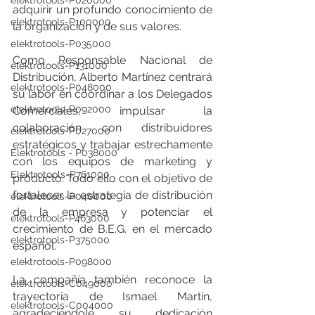
elektrotools-P020000
adquirir un profundo conocimiento de 
elektrotools-P100000
la organización y de sus valores.
elektrotools-P035000
Como Responsable Nacional de 
elektrotools-P131000
Distribución, Alberto Martínez centrará 
elektrotools-P048000
su labor en coordinar a los Delegados 
elektrotools-P092000
Comerciales, impulsar la 
colaboración con distribuidores 
elektrotools-P027000
estratégicos y trabajar estrechamente 
Elektrotools - P038000
con los equipos de marketing y 
Elektrotools-P761000
producto. Todo ello con el objetivo de 
fortalecer la estrategia de distribución 
elektrotools-P040000
de la empresa y potenciar el 
elektrotools-P463000
crecimiento de B.E.G. en el mercado 
elektrotools-P375000
español.
elektrotools-P098000
La compañía también reconoce la 
elektrotools-C049000
trayectoria de Ismael Martín, 
elektrotools-C004000
agradeciéndole su dedicación 