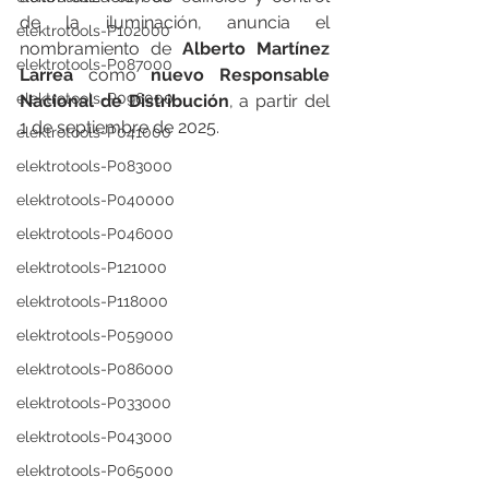
de la iluminación, anuncia el 
elektrotools-P102000
nombramiento de 
Alberto Martínez 
elektrotools-P087000
Larrea
 como 
nuevo Responsable 
elektrotools-P096000
Nacional de Distribución
, a partir del 
1 de septiembre de 2025.
elektrotools-P041000
elektrotools-P083000
elektrotools-P040000
elektrotools-P046000
elektrotools-P121000
elektrotools-P118000
elektrotools-P059000
elektrotools-P086000
elektrotools-P033000
elektrotools-P043000
elektrotools-P065000