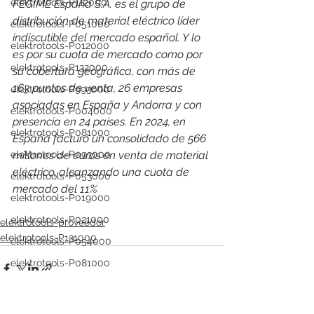
elektrotools-P112000
FEGIME España S.A. es el grupo de 
distribución de material eléctrico líder 
elektrotools-P051000
indiscutible del mercado español. Y lo 
elektrotools-P012000
es por su cuota de mercado como por 
elektrotools-P132000
su cobertura geográfica, con más de 
163 puntos de venta, 26 empresas 
elektrotools-P993000
asociadas en España y Andorra y con 
elektrotools-P004000
presencia en 24 países. 
En 2024, en 
elektrotools-P081000
España facturó un consolidado de 566 
millones de euros en venta de material 
elektrotools-P093000
eléctrico, alcanzando una cuota de 
elektrotools-P053000
mercado del 11%
elektrotools-P019000
elektrotools-P021000
elektrotools-proveedor
elektrotools-P131000
elektrotools-P054000
elektrotools-P081000
elektrotools-P929000
elektrotools-P547000