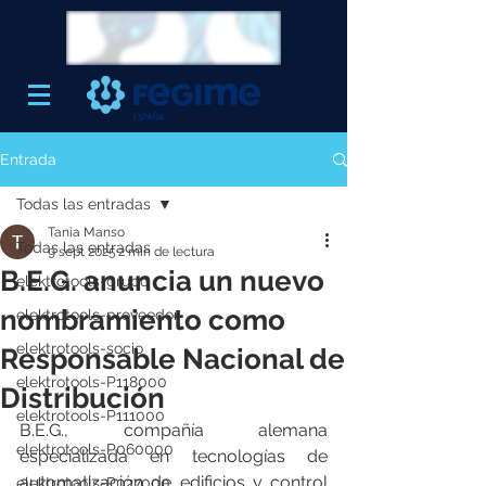
Entrada
Todas las entradas
Tania Manso
Todas las entradas
9 sept 2025
2 min de lectura
B.E.G. anuncia un nuevo
elektrotools-grupo
nombramiento como
elektrotools-proveedor
elektrotools-socio
Responsable Nacional de
elektrotools-P118000
Distribución
elektrotools-P111000
B.E.G., compañía alemana 
elektrotools-P060000
especializada en tecnologías de 
automatización de edificios y control 
elektrotools-P027000