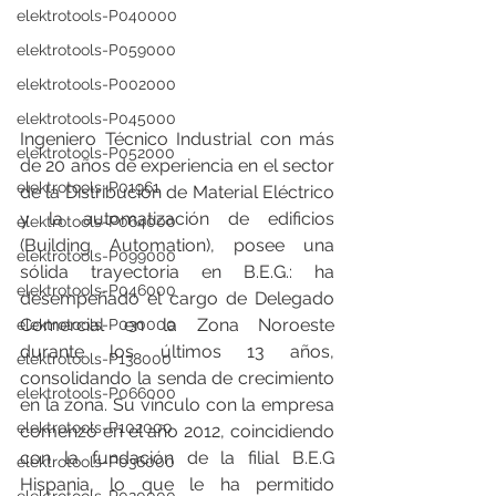
elektrotools-P040000
elektrotools-P059000
elektrotools-P002000
elektrotools-P045000
Ingeniero Técnico Industrial con más 
elektrotools-P052000
de 20 años de experiencia en el sector 
elektrotools-P01961
de la Distribución de Material Eléctrico 
y la automatización de edificios 
elektrotools-P064000
(Building Automation), posee una 
elektrotools-P099000
sólida trayectoria en B.E.G.: ha 
elektrotools-P046000
desempeñado el cargo de Delegado 
Comercial en la Zona Noroeste 
elektrotools-P030000
durante los últimos 13 años, 
elektrotools-P138000
consolidando la senda de crecimiento 
elektrotools-P066000
en la zona. Su vínculo con la empresa 
elektrotools-P102000
comenzó en el año 2012, coincidiendo 
con la fundación de la filial B.E.G 
elektrotools-P036000
Hispania, lo que le ha permitido 