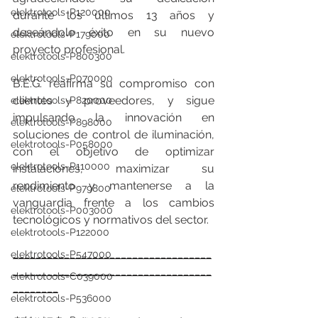
elektrotools-P120000
durante los últimos 13 años y 
deseándole éxito en su nuevo 
elektrotools-P179000
proyecto profesional.
elektrotools-P800300
elektrotools-P070000
B.E.G. reafirma su compromiso con 
clientes y proveedores, y sigue 
elektrotools-P820000
impulsando la innovación en 
elektrotools-P898000
soluciones de control de iluminación, 
elektrotools-P058000
con el objetivo de optimizar 
elektrotools-P110000
instalaciones, maximizar su 
rendimiento y mantenerse a la 
elektrotools-P979800
vanguardia frente a los cambios 
elektrotools-P003000
tecnológicos y normativos del sector.
elektrotools-P122000
___________________________________
elektrotools-P547000
___________________________________
elektrotools-C039000
________
elektrotools-P536000