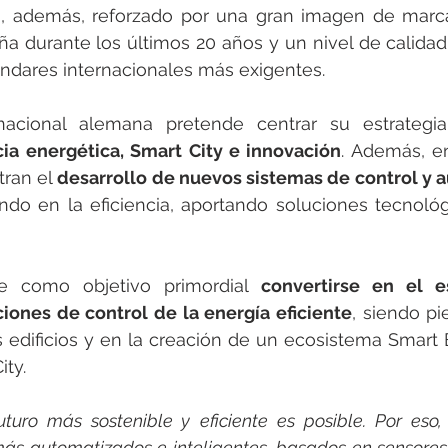
o, además, reforzado por una gran imagen de mar
a durante los últimos 20 años y un nivel de calidad
tándares internacionales más exigentes.
nacional alemana pretende centrar su estrategia
cia energética, Smart City e innovación
. Además, en
ran el 
desarrollo de nuevos sistemas de control y 
ndo en la eficiencia, aportando soluciones tecnológ
e como objetivo primordial 
convertirse en el es
ciones de control de la energía eficiente
, siendo pi
os edificios y en la creación de un ecosistema Smart B
ty. 
uro más sostenible y eficiente es posible. Por eso,
ás automatizados e inteligentes, basados en sensores, 