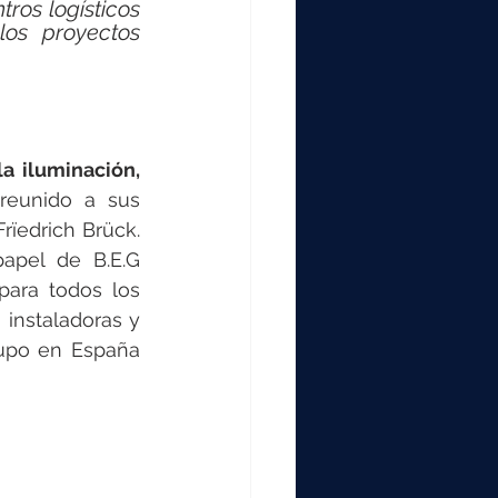
000
ros logísticos 
os proyectos 
2000
, líder europeo en tecnologías de control y automatización de la iluminación, 
0
eunido a sus 
ïedrich Brück. 
apel de B.E.G 
ara todos los 
 instaladoras y 
rupo en España 