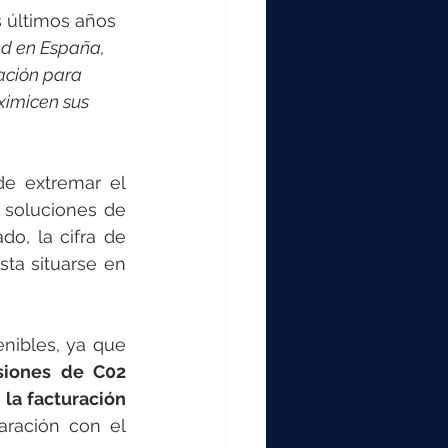
s últimos años 
ad en España, 
ación para 
imicen sus 
de extremar el 
soluciones de 
o, la cifra de 
ta situarse en 
nibles, ya que 
iones de C02 
 
la facturación 
ración con el 