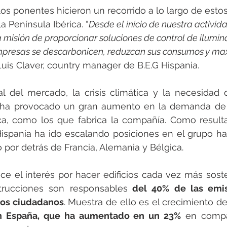
los ponentes hicieron un recorrido a lo largo de esto
a Península Ibérica. “
Desde el inicio de nuestra activid
misión de proporcionar soluciones de control de ilumin
mpresas se descarbonicen, reduzcan sus consumos y max
Luis Claver, country manager de B.E.G Hispania.
l del mercado, la crisis climática y la necesidad 
, ha provocado un gran aumento en la demanda de 
ca, como los que fabrica la compañía. Como resultad
ispania ha ido escalando posiciones en el grupo has
o por detrás de Francia, Alemania y Bélgica.
ece el interés por hacer edificios cada vez más soste
trucciones son responsables
 del 40% de las emis
 los ciudadanos
. Muestra de ello es el crecimiento de
n España, que ha aumentado en un 23%
 en compa