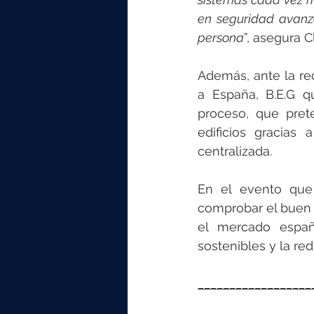
en seguridad avanz
persona
”, asegura C
Además, ante la re
a España, B.E.G q
proceso, que prete
edificios gracias 
centralizada.
En el evento que 
comprobar el buen 
el mercado españ
sostenibles y la re
__________________