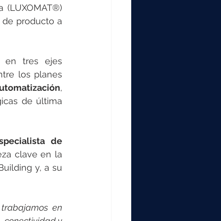
ca (LUXOMAT®) 
 de producto a 
 en tres ejes 
tre los planes 
automatización
, 
icas de última 
pecialista de 
eza clave en la 
uilding y, a su 
 trabajamos en 
conectividad y 