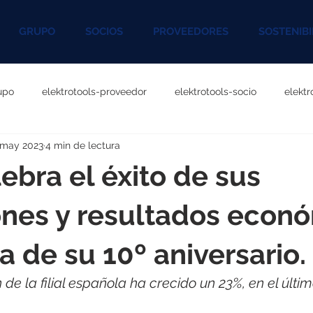
GRUPO
SOCIOS
PROVEEDORES
SOSTENIBI
upo
elektrotools-proveedor
elektrotools-socio
elekt
 may 2023
4 min de lectura
otools-P060000
elektrotools-P027000
elektrotools-P1020
lebra el éxito de sus
rotools-P096000
elektrotools-P041000
elektrotools-P083
nes y resultados econ
a de su 10º aniversario.
rotools-P046000
elektrotools-P121000
elektrotools-P1180
 de la filial española ha crecido un 23%, en el últim