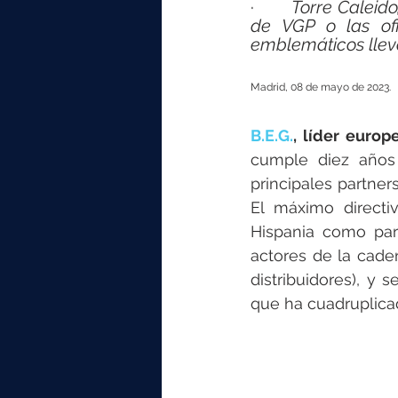
elektrotools-P059000
elekt
·       
Torre Caleido
de VGP o las ofi
emblemáticos llev
elektrotools-P065000
elekt
Madrid, 08 de mayo de 2023.
B.E.G.
elektrotools-P045000
elekt
cumple diez años
principales partner
El máximo directi
elektrotools-P099000
elekt
Hispania como part
actores de la caden
distribuidores), y 
que ha cuadruplicad