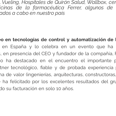
rotools-P086000
elektrotools-P033000
elektrotools-P043
, Vueling, Hospitales de Quirón Salud, Wallbox, cent
cinas de la farmacéutica Ferrer, algunos de l
ados a cabo en nuestro país
rotools-P040000
elektrotools-P059000
elektrotools-P00
rotools-P052000
elektrotools-P01961
elektrotools-P06400
 en España y lo celebra en un evento que ha r
s, en presencia del CEO y fundador de la compañía, Fr
vo ha destacado en el encuentro el importante p
rotools-P046000
ner tecnológico, fiable y de probada experiencia p
a de valor (ingenierías, arquitecturas, constructoras,
se ha felicitado por los excelentes resultados del g
o su facturación en solo 10 años.