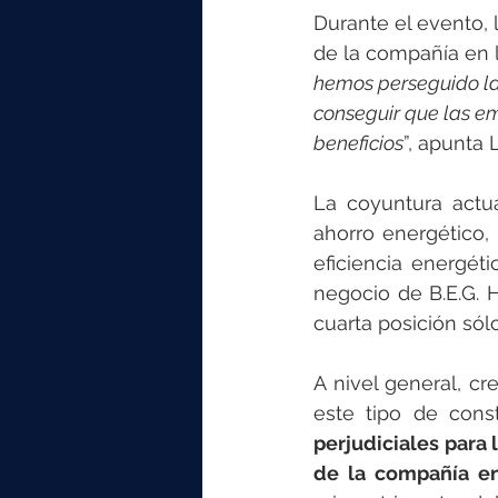
Durante el evento, 
de la compañía en l
hemos perseguido la 
conseguir que las e
beneficios
”, apunta 
La coyuntura actua
ahorro energético
eficiencia energéti
negocio de B.E.G. H
cuarta posición sól
A nivel general, cr
este tipo de cons
perjudiciales para
de la compañía e