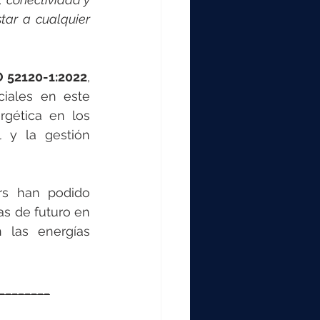
ar a cualquier 
 52120-1:2022
, 
iales en este 
gética en los 
 y la gestión 
s han podido 
s de futuro en 
las energías 
________