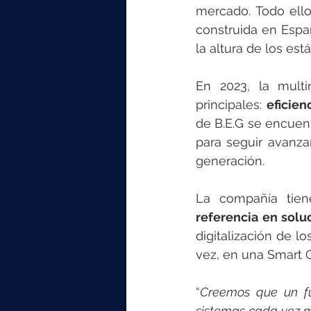
mercado. Todo ell
construida en Españ
la altura de los es
En 2023, la multi
principales: 
eficien
de B.E.G se encuent
para seguir avanza
generación. 
La compañía tien
referencia en solu
digitalización de l
vez, en una Smart Ci
“
Creemos que un fut
sistemas cada vez m