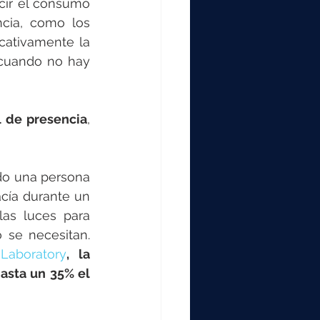
cir el consumo 
cia, como los 
ativamente la 
 cuando no hay 
l de presencia
, 
o una persona 
cía durante un 
as luces para 
se necesitan. 
Laboratory
, la 
asta un 35% el 