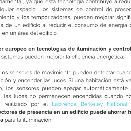
damental, ya que esta tecnología contribuye a redu
lquier espacio. Los sistemas de control de presen
ento y los temporizadores, pueden mejorar signific
ica de un edificio al reducir el consumo de energía
en un área del edificio.
der europeo en tecnologías de iluminación y contro
sistemas pueden mejorar la eficiencia energética:
 Los sensores de movimiento pueden detectar cuand
ción y encender las luces. Si una habitación está va
o, los sensores pueden apagar automáticamente l
sí, las luces no permanecen encendidas cuando no 
 realizado por el 
Lawrence Berkeley National 
ectores de presencia en un edificio puede ahorrar h
ía
 para la iluminación