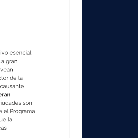
ivo esencial 
La gran 
 vean 
tor de la 
 causante 
eran 
 ciudades son 
e el Programa 
ue la 
cas 