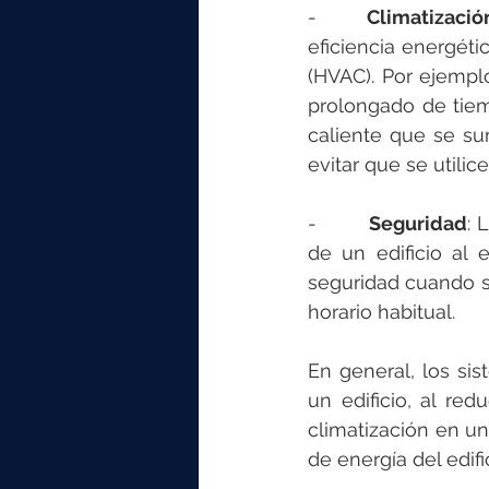
-        
Climatizació
eficiencia energéti
(HVAC). Por ejempl
prolongado de tiem
caliente que se su
evitar que se utilic
-        
Seguridad
: 
de un edificio al 
seguridad cuando s
horario habitual.
En general, los sis
un edificio, al re
climatización en un
de energía del edif