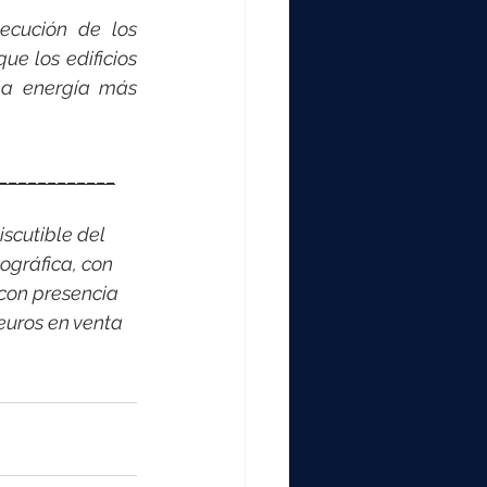
cución de los 
 los edificios 
la energía más 
____________
scutible del 
ográfica, con 
con presencia 
euros en venta 