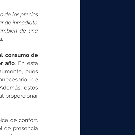
 de los precios 
r de inmediato. 
también de una 
a.
el consumo de 
or año
. En esta 
aumente, pues 
nnecesario de 
Además, estos 
 proporcionar 
ce de confort. 
l de presencia 