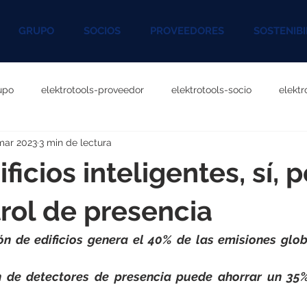
GRUPO
SOCIOS
PROVEEDORES
SOSTENIBI
upo
elektrotools-proveedor
elektrotools-socio
elekt
mar 2023
3 min de lectura
otools-P060000
elektrotools-P027000
elektrotools-P1020
ificios inteligentes, sí, 
rotools-P096000
elektrotools-P041000
elektrotools-P083
rol de presencia
ón de edificios genera el 40% de las emisiones glob
rotools-P046000
elektrotools-P121000
elektrotools-P1180
n de detectores de presencia puede ahorrar un 35%