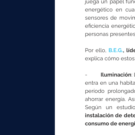
juega un papel fun
energético en cua
sensores de movimi
eficiencia energét
personas presentes 
Por ello, 
B.E.G.
, lí
explica cómo estos 
-        
Iluminación
:
entra en una habita
período prolongad
ahorrar energía. A
Según un estudio
instalación de det
consumo de energ