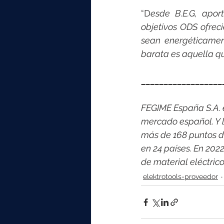
“D
esde B.E.G, apor
objetivos ODS ofrec
sean energéticamen
barata es aquella q
__________________
FEGIME España S.A. es
mercado español. Y l
más de 168 puntos d
en 24 países. En 202
de material eléctri
elektrotools-proveedor