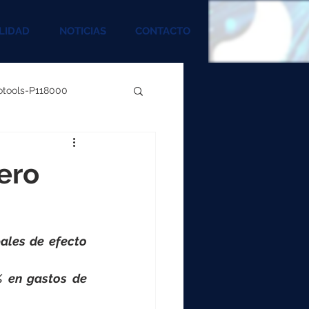
LIDAD
NOTICIAS
CONTACTO
rotools-P118000
00
pero
000
ales de efecto 
00
 en gastos de 