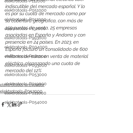
elektrotools-P112000
indiscutible del mercado español. Y lo 
elektrotools-P051000
es por su cuota de mercado como por 
elektrotools-P012000
su cobertura geográfica, con más de 
159 puntos de venta, 25 empresas 
elektrotools-P132000
asociadas en España y Andorra y con 
elektrotools-P993000
presencia en 24 países. En 2023, en 
elektrotools-P004000
España facturó un consolidado de 600 
millones de euros en venta de material 
elektrotools-P081000
eléctrico, alcanzando una cuota de 
elektrotools-P093000
mercado del 12%
elektrotools-P053000
elektrotools-P019000
elektrotools-proveedor
elektrotools-P053000
elektrotools-P021000
elektrotools-P054000
elektrotools-P081000
elektrotools-P929000
elektrotools-P547000