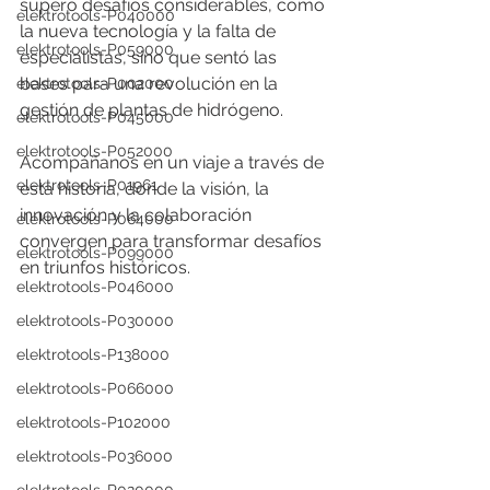
superó desafíos considerables, como 
elektrotools-P040000
la nueva tecnología y la falta de 
elektrotools-P059000
especialistas, sino que sentó las 
bases para una revolución en la 
elektrotools-P002000
gestión de plantas de hidrógeno. 
elektrotools-P045000
elektrotools-P052000
Acompáñanos en un viaje a través de 
elektrotools-P01961
esta historia, donde la visión, la 
innovación y la colaboración 
elektrotools-P064000
convergen para transformar desafíos 
elektrotools-P099000
en triunfos históricos.
elektrotools-P046000
elektrotools-P030000
elektrotools-P138000
elektrotools-P066000
elektrotools-P102000
elektrotools-P036000