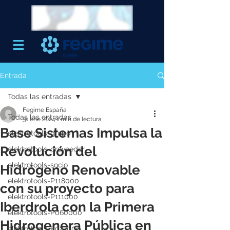
Entrada
Todas las entradas
Fegime España
Todas las entradas
31 ene 2024
1 min de lectura
Base Sistemas Impulsa la
elektrotools-grupo
Revolución del
elektrotools-proveedor
elektrotools-socio
Hidrógeno Renovable
elektrotools-P118000
con su proyecto para
elektrotools-P111000
Iberdrola con la Primera
elektrotools-P060000
Hidrogenera Pública en
elektrotools-P027000