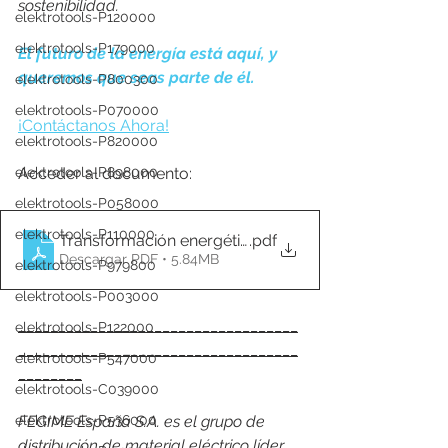
sostenibilidad. 
elektrotools-P120000
elektrotools-P179000
El futuro de la energía está aquí, y 
queremos que seas parte de él.
elektrotools-P800300
elektrotools-P070000
¡Contáctanos Ahora!
elektrotools-P820000
Acceder al documento: 
elektrotools-P898000
elektrotools-P058000
elektrotools-P110000
Transformación energética - BASE SISTEMAS - ME
.pdf
Descargar PDF • 5.84MB
elektrotools-P979800
elektrotools-P003000
___________________________________
elektrotools-P122000
___________________________________
elektrotools-P547000
________
elektrotools-C039000
FEGIME España S.A. es el grupo de 
elektrotools-P536000
distribución de material eléctrico líder 