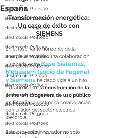
España
elektrotools-P102000
Transformación energética: 
elektrotools-P087000
Un caso de éxito con 
elektrotools-P096000
SIEMENS
elektrotools-P041000
elektrotools-P083000
En el fascinante horizonte de la 
energía renovable, una colaboración 
elektrotools-P040000
Base Sistemas, 
visionaria entre 
elektrotools-P046000
Megasiem (socio de Fegime) 
elektrotools-P121000
y Siemens 
ha dado vida a un hito 
elektrotools-P118000
extraordinario: 
la construcción de la 
elektrotools-P059000
primera hidrogenera de uso público 
en España
, en estrecha colaboración 
elektrotools-P086000
con la líder del sector eléctrico, 
elektrotools-P033000
Iberdrola. 
elektrotools-P043000
Este proyecto innovador no solo 
elektrotools-P065000