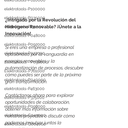
elektrotools-P020000
elektrotools-P100000
elektrotools-P035000
¿Intrigado por la Revolución del 
Hidrógeno Renovable? ¡Únete a la 
elektrotools-P131000
Innovación!
elektrotools-P048000
elektrotools-P092000
Si eres una empresa o profesional 
elektrotools-P027000
apasionado por la vanguardia en 
energías renovables y la 
Elektrotools - P038000
automatización de procesos, descubre 
Elektrotools-P761000
cómo puedes ser parte de la próxima 
elektrotools-P040000
gran transformación. 
elektrotools-P463000
Contáctanos ahora para explorar 
elektrotools-P375000
oportunidades de colaboración, 
elektrotools-P098000
obtener más información sobre 
elektrotools-C049000
nuestros proyectos o discutir cómo 
podemos impulsar juntos la 
elektrotools-C004000