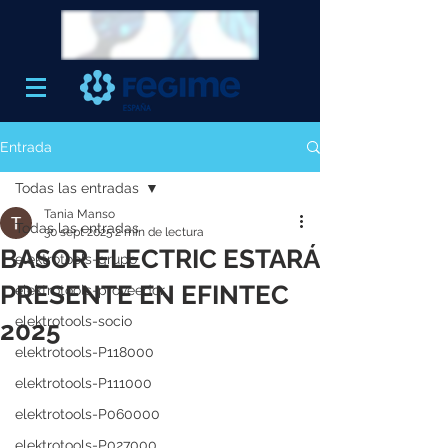
Entrada
Todas las entradas
Tania Manso
Todas las entradas
30 sept 2025
2 min de lectura
BASOR ELECTRIC ESTARÁ
elektrotools-grupo
PRESENTE EN EFINTEC
elektrotools-proveedor
elektrotools-socio
2025
elektrotools-P118000
elektrotools-P111000
elektrotools-P060000
elektrotools-P027000