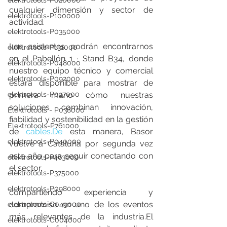
elektrotools-P020000
cualquier dimensión y sector de 
elektrotools-P100000
actividad.
elektrotools-P035000
Los asistentes podrán encontrarnos 
elektrotools-P131000
en el Pabellón 1 · Stand B34, donde 
elektrotools-P048000
nuestro equipo técnico y comercial 
elektrotools-P092000
estará disponible para mostrar de 
elektrotools-P027000
primera mano cómo nuestras 
soluciones combinan innovación, 
Elektrotools - P038000
fiabilidad y sostenibilidad en la gestión 
Elektrotools-P761000
de 
cables.De
 esta manera, Basor 
elektrotools-P040000
vuelve a Cataluña por segunda vez 
este año para seguir conectando con 
elektrotools-P463000
el sector,
elektrotools-P375000
elektrotools-P098000
compartiendo experiencia y 
compromiso en uno de los eventos 
elektrotools-C049000
más relevantes de la industria.El 
elektrotools-C004000