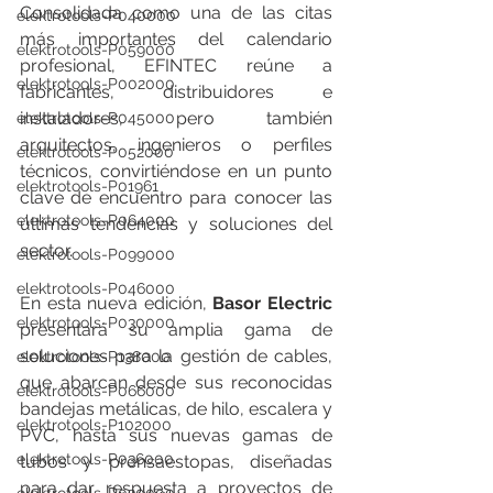
Consolidada como una de las citas 
elektrotools-P040000
más importantes del calendario 
elektrotools-P059000
profesional, EFINTEC reúne a 
elektrotools-P002000
fabricantes, distribuidores e 
instaladores, pero también 
elektrotools-P045000
arquitectos, ingenieros o perfiles 
elektrotools-P052000
técnicos, convirtiéndose en un punto 
elektrotools-P01961
clave de encuentro para conocer las 
elektrotools-P064000
últimas tendencias y soluciones del 
sector.
elektrotools-P099000
elektrotools-P046000
En esta nueva edición, 
Basor Electric 
elektrotools-P030000
presentará su amplia gama de 
soluciones para la gestión de cables, 
elektrotools-P138000
que abarcan desde sus reconocidas 
elektrotools-P066000
bandejas metálicas, de hilo, escalera y 
elektrotools-P102000
PVC, hasta sus nuevas gamas de 
elektrotools-P036000
tubos y prensaestopas, diseñadas 
para dar respuesta a proyectos de 