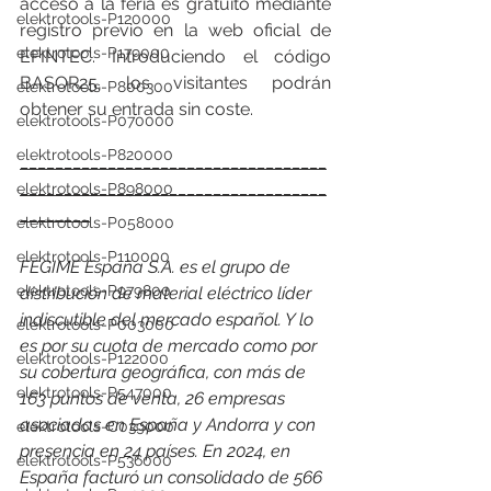
acceso a la feria es gratuito mediante 
elektrotools-P120000
registro previo en la web oficial de 
elektrotools-P179000
EFINTEC. Introduciendo el código 
BASOR25, los visitantes podrán 
elektrotools-P800300
obtener su entrada sin coste.
elektrotools-P070000
elektrotools-P820000
___________________________________
___________________________________
elektrotools-P898000
________
elektrotools-P058000
elektrotools-P110000
FEGIME España S.A. es el grupo de 
elektrotools-P979800
distribución de material eléctrico líder 
indiscutible del mercado español. Y lo 
elektrotools-P003000
es por su cuota de mercado como por 
elektrotools-P122000
su cobertura geográfica, con más de 
elektrotools-P547000
163 puntos de venta, 26 empresas 
asociadas en España y Andorra y con 
elektrotools-C039000
presencia en 24 países. 
En 2024, en 
elektrotools-P536000
España facturó un consolidado de 566 