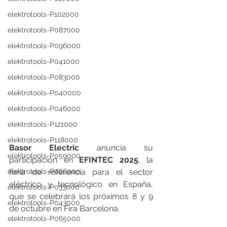
elektrotools-P102000
elektrotools-P087000
elektrotools-P096000
elektrotools-P041000
elektrotools-P083000
elektrotools-P040000
elektrotools-P046000
elektrotools-P121000
elektrotools-P118000
Basor Electric 
anuncia su 
elektrotools-P059000
participación en 
EFINTEC 2025
, la 
elektrotools-P086000
feria de referencia para el sector 
eléctrico y tecnológico en España, 
elektrotools-P033000
que se celebrará los próximos 8 y 9 
elektrotools-P043000
de octubre en Fira Barcelona.
elektrotools-P065000