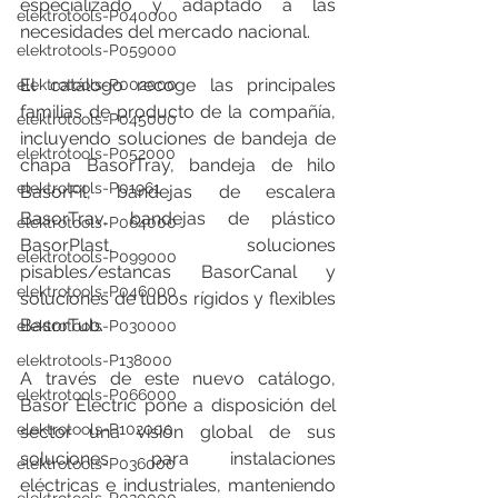
especializado y adaptado a las 
elektrotools-P040000
necesidades del mercado nacional.
elektrotools-P059000
El catálogo recoge las principales 
elektrotools-P002000
familias de producto de la compañía, 
elektrotools-P045000
incluyendo soluciones de bandeja de 
elektrotools-P052000
chapa BasorTray, bandeja de hilo 
elektrotools-P01961
BasorFil, bandejas de escalera 
BasorTrav, bandejas de plástico 
elektrotools-P064000
BasorPlast, soluciones 
elektrotools-P099000
pisables/estancas BasorCanal y 
elektrotools-P046000
soluciones de tubos rígidos y flexibles 
BasorTub.
elektrotools-P030000
elektrotools-P138000
A través de este nuevo catálogo, 
elektrotools-P066000
Basor Electric pone a disposición del 
elektrotools-P102000
sector una visión global de sus 
soluciones para instalaciones 
elektrotools-P036000
eléctricas e industriales, manteniendo 