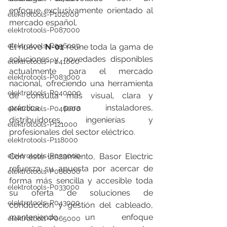
enfoque exclusivamente orientado al 
elektrotools-P102000
mercado español.
elektrotools-P087000
elektrotools-P096000
El nuevo 
N-01
 reúne toda la gama de 
soluciones y novedades disponibles 
elektrotools-P041000
actualmente para el mercado 
elektrotools-P083000
nacional, ofreciendo una herramienta 
elektrotools-P040000
de consulta más visual, clara y 
práctica para instaladores, 
elektrotools-P046000
distribuidores, ingenierías y 
elektrotools-P121000
profesionales del sector eléctrico.
elektrotools-P118000
elektrotools-P059000
Con este lanzamiento, Basor Electric 
refuerza su apuesta por acercar de 
elektrotools-P086000
forma más sencilla y accesible toda 
elektrotools-P033000
su oferta de soluciones de 
elektrotools-P043000
conducción y gestión del cableado, 
manteniendo un enfoque 
elektrotools-P065000