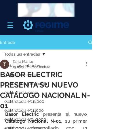
Entrada
Todas las entradas
Tania Manso
Todas las entradas
19 may
2 min de lectura
BASOR ELECTRIC
elektrotools-grupo
PRESENTA SU NUEVO
elektrotools-proveedor
elektrotools-socio
CATÁLOGO NACIONAL N-
elektrotools-P118000
01
elektrotools-P111000
Basor Electric
 presenta el nuevo 
elektrotools-P060000
Catálogo Nacional N-01
, su primer 
catálogo desarrollado con un 
elektrotools-P027000