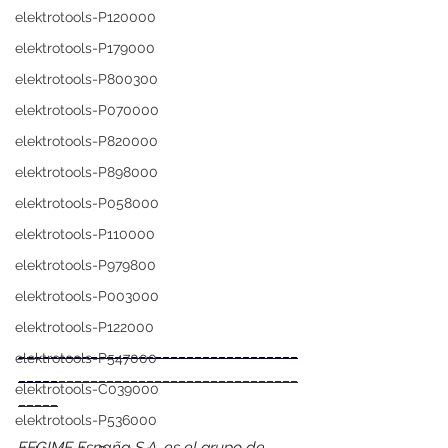
elektrotools-P120000
elektrotools-P179000
elektrotools-P800300
elektrotools-P070000
elektrotools-P820000
elektrotools-P898000
elektrotools-P058000
elektrotools-P110000
elektrotools-P979800
elektrotools-P003000
elektrotools-P122000
___________________________________
elektrotools-P547000
_____
______________________________
elektrotools-C039000
_____
elektrotools-P536000
FEGIME España S.A. es el grupo de 