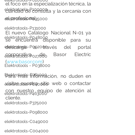
elektrotools-P020000
el foco en la especialización técnica, la 
elektrotools-P100000
claridad de consulta y la cercanía con 
el profesional.
elektrotools-P035000
elektrotools-P131000
El nuevo Catálogo Nacional N-01 ya 
elektrotools-P048000
se encuentra disponible para su 
elektrotools-P092000
descarga a través del portal 
corporativo de Basor Electric 
elektrotools-P027000
(
www.basor.com
)
Elektrotools - P038000
Elektrotools-P761000
Para más información, no duden en 
visitar nuestro sitio web o contactar 
elektrotools-P040000
con nuestro equipo de atención al 
elektrotools-P463000
cliente.
elektrotools-P375000
elektrotools-P098000
elektrotools-C049000
elektrotools-C004000