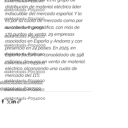
elektrotools-P112000
distribución de material eléctrico líder 
elektrotools-P051000
indiscutible del mercado español. Y lo 
elektrotools-P012000
es por su cuota de mercado como por 
su cobertura geográfica, con más de 
elektrotools-P132000
170 puntos de venta, 29 empresas 
elektrotools-P993000
asociadas en España y Andorra y con 
elektrotools-P004000
presencia en 24 países. 
En 2025, en 
elektrotools-P081000
España facturó un consolidado de 598 
millones de euros en venta de material 
elektrotools-P093000
eléctrico, alcanzando una cuota de 
elektrotools-P053000
mercado del 11%
elektrotools-P019000
elektrotools-proveedor
elektrotools-P007000
elektrotools-P021000
elektrotools-P054000
elektrotools-P081000
elektrotools-P929000
elektrotools-P547000