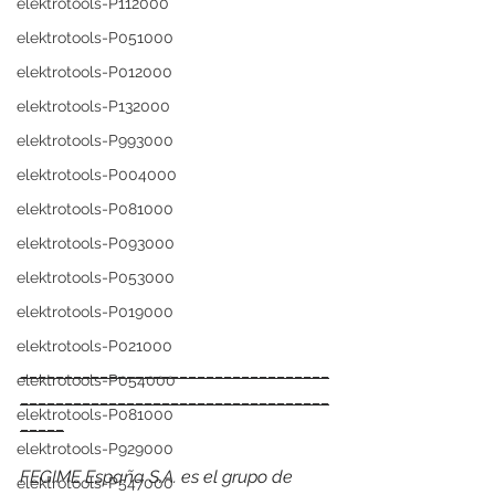
elektrotools-P112000
elektrotools-P051000
elektrotools-P012000
elektrotools-P132000
elektrotools-P993000
elektrotools-P004000
elektrotools-P081000
elektrotools-P093000
elektrotools-P053000
elektrotools-P019000
elektrotools-P021000
___________________________________
elektrotools-P054000
___________________________________
elektrotools-P081000
_____
elektrotools-P929000
FEGIME España S.A. es el grupo de 
elektrotools-P547000