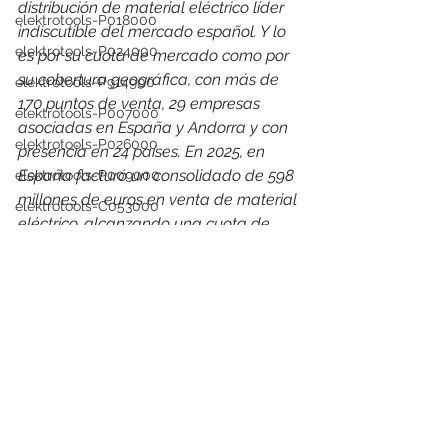
distribución de material eléctrico líder 
elektrotools-P018000
indiscutible del mercado español. Y lo 
elektrotools-P024000
es por su cuota de mercado como por 
su cobertura geográfica, con más de 
elektrotools-P914900
170 puntos de venta, 29 empresas 
elektrotools-P007000
asociadas en España y Andorra y con 
elektrotools-P026000
presencia en 24 países. 
En 2025, en 
España facturó un consolidado de 598 
elektrotools-P009000
millones de euros en venta de material 
elektrotools-C053000
eléctrico, alcanzando una cuota de 
elektrotools-P025000
mercado del 11%
elektrotools-P058000
elektrotools-proveedor
elektrotools-P007000
elektrotools-P979800
elektrotools-P033000
elektrotools-P007000
elektrotools-P005000
elektrotools-P021000