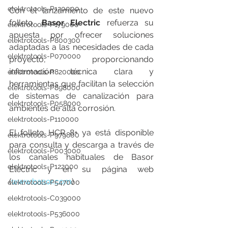
elektrotools-P120000
Con el lanzamiento de este nuevo 
folleto, 
Basor Electric
 refuerza su 
elektrotools-P179000
apuesta por ofrecer soluciones 
elektrotools-P800300
adaptadas a las necesidades de cada 
elektrotools-P070000
proyecto, proporcionando 
información técnica clara y 
elektrotools-P820000
herramientas que facilitan la selección 
elektrotools-P898000
de sistemas de canalización para 
elektrotools-P058000
ambientes de alta corrosión.
elektrotools-P110000
El folleto HCR 8+ ya está disponible 
elektrotools-P979800
para consulta y descarga a través de 
elektrotools-P003000
los canales habituales de Basor 
elektrotools-P122000
Electric y en su página web 
(
www.basor.com
)
elektrotools-P547000
elektrotools-C039000
elektrotools-P536000