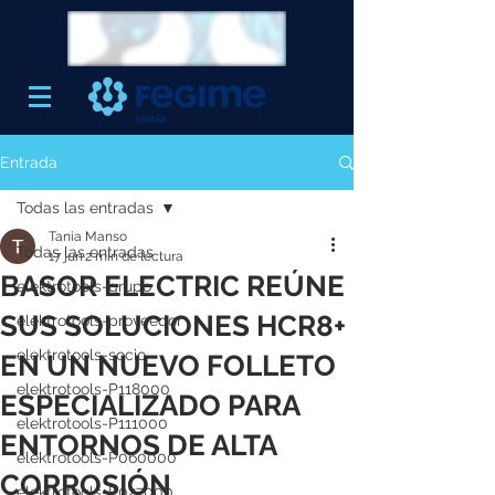
Entrada
Todas las entradas
Tania Manso
Todas las entradas
17 jun
2 min de lectura
BASOR ELECTRIC REÚNE
elektrotools-grupo
SUS SOLUCIONES HCR8+
elektrotools-proveedor
elektrotools-socio
EN UN NUEVO FOLLETO
elektrotools-P118000
ESPECIALIZADO PARA
elektrotools-P111000
ENTORNOS DE ALTA
elektrotools-P060000
CORROSIÓN
elektrotools-P027000