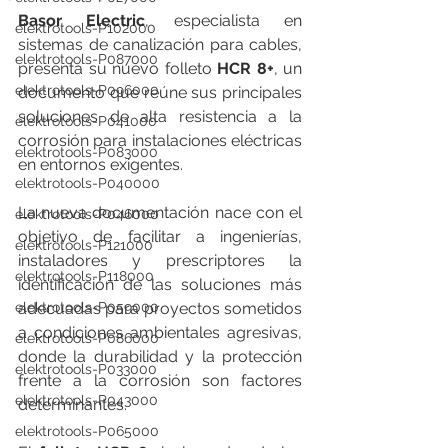
Basor Electric
, especialista en 
elektrotools-P102000
sistemas de canalización para cables, 
elektrotools-P087000
presenta su nuevo folleto 
HCR 8+
, un 
elektrotools-P096000
documento que reúne sus principales 
soluciones de alta resistencia a la 
elektrotools-P041000
corrosión para instalaciones eléctricas 
elektrotools-P083000
en entornos exigentes.
elektrotools-P040000
La nueva documentación nace con el 
elektrotools-P046000
objetivo de facilitar a ingenierías, 
elektrotools-P121000
instaladores y prescriptores la 
elektrotools-P118000
identificación de las soluciones más 
elektrotools-P059000
adecuadas para proyectos sometidos 
a condiciones ambientales agresivas, 
elektrotools-P086000
donde la durabilidad y la protección 
elektrotools-P033000
frente a la corrosión son factores 
elektrotools-P043000
determinantes.
elektrotools-P065000