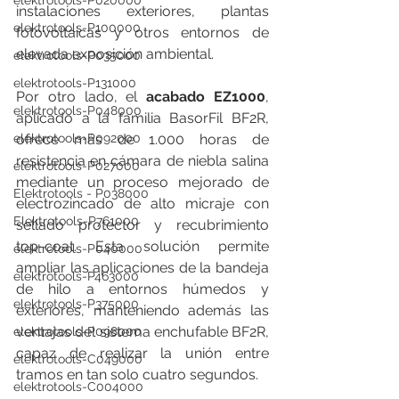
elektrotools-P020000
instalaciones exteriores, plantas 
elektrotools-P100000
fotovoltaicas y otros entornos de 
elevada exposición ambiental.
elektrotools-P035000
elektrotools-P131000
Por otro lado, el 
acabado EZ1000
, 
elektrotools-P048000
aplicado a la familia BasorFil BF2R, 
elektrotools-P092000
ofrece más de 1.000 horas de 
resistencia en cámara de niebla salina 
elektrotools-P027000
mediante un proceso mejorado de 
Elektrotools - P038000
electrozincado de alto micraje con 
Elektrotools-P761000
sellado protector y recubrimiento 
top-coat. Esta solución permite 
elektrotools-P040000
ampliar las aplicaciones de la bandeja 
elektrotools-P463000
de hilo a entornos húmedos y 
elektrotools-P375000
exteriores, manteniendo además las 
ventajas del sistema enchufable BF2R, 
elektrotools-P098000
capaz de realizar la unión entre 
elektrotools-C049000
tramos en tan solo cuatro segundos.
elektrotools-C004000