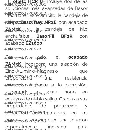
El 
folleto HCR 8+
 incluye dos de las 
elektrotools-P040000
soluciones más avanzadas de Basor 
elektrotools-P059000
Electric en este ámbito: la bandeja de 
chapa 
BasorTray NR2E
 con acabado 
elektrotools-P002000
ZAM3K
 y la bandeja de hilo 
elektrotools-P045000
enchufable 
BasorFil BF2R
 con 
elektrotools-P052000
acabado 
EZ1000
.
elektrotools-P01961
Por un lado, el 
acabado 
elektrotools-P064000
ZAM3K
 incorpora una aleación de 
elektrotools-P099000
Zinc-Aluminio-Magnesio que 
elektrotools-P046000
proporciona una resistencia 
excepcional frente a la corrosión, 
elektrotools-P030000
superando las 3.000 horas en 
elektrotools-P138000
ensayos de niebla salina. Gracias a sus 
elektrotools-P066000
propiedades de protección y 
elektrotools-P102000
capacidad autoreparadora en los 
bordes, se convierte en una solución 
elektrotools-P036000
especialmente indicada para 