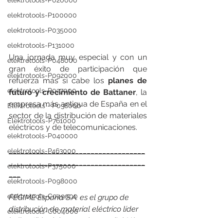
elektrotools-P020000
elektrotools-P100000
elektrotools-P035000
elektrotools-P131000
Una jornada muy especial y con un 
elektrotools-P048000
gran éxito de participación que 
elektrotools-P092000
refuerza más si cabe los 
planes de 
elektrotools-P027000
futuro y crecimiento de Battaner
, la 
empresa más antigua de España en el 
Elektrotools - P038000
sector de la distribución de materiales 
Elektrotools-P761000
eléctricos y de telecomunicaciones.
elektrotools-P040000
___________________________________
elektrotools-P463000
___________________________________
elektrotools-P375000
___
elektrotools-P098000
elektrotools-C049000
FEGIME España S.A. es el grupo de 
distribución de material eléctrico líder 
elektrotools-C004000