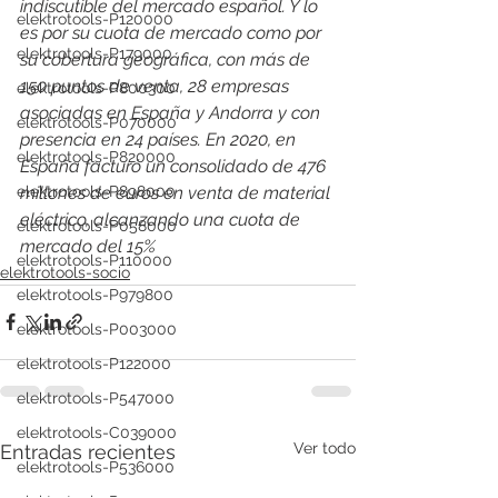
indiscutible del mercado español. Y lo 
elektrotools-P120000
es por su cuota de mercado como por 
elektrotools-P179000
su cobertura geográfica, con más de 
150 puntos de venta, 28 empresas 
elektrotools-P800300
asociadas en España y Andorra y con 
elektrotools-P070000
presencia en 24 países. En 2020, en 
elektrotools-P820000
España facturó un consolidado de 476 
millones de euros en venta de material 
elektrotools-P898000
eléctrico, alcanzando una cuota de 
elektrotools-P058000
mercado del 15%
elektrotools-P110000
elektrotools-socio
elektrotools-P979800
elektrotools-P003000
elektrotools-P122000
elektrotools-P547000
elektrotools-C039000
Ver todo
Entradas recientes
elektrotools-P536000