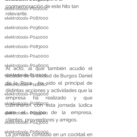
conmemoración de este hito tan 
elektrotools-P102000
relevante.
elektrotools-P087000
elektrotools-P096000
elektrotools-P041000
elektrotools-P083000
elektrotools-P040000
elektrotools-P046000
Al acto, al que también acudió el 
elektrotools-P121000
alcalde de la ciudad de Burgos Daniel 
de la Rosa , ha sido el principal de 
elektrotools-P118000
distintas acciones y actividades que la 
elektrotools-P059000
empresa ha realizado y que 
elektrotools-P086000
culminaron con esta jornada lúdica 
para el equipo de la empresa, 
elektrotools-P033000
clientes, proveedores y amigos.
elektrotools-P043000
elektrotools-P065000
La jornada consistió en un cocktail en 