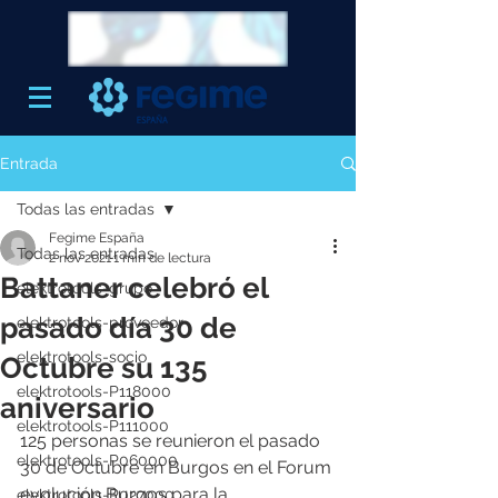
Entrada
Todas las entradas
Fegime España
Todas las entradas
2 nov 2021
1 min de lectura
Battaner celebró el
elektrotools-grupo
pasado día 30 de
elektrotools-proveedor
elektrotools-socio
Octubre su 135
elektrotools-P118000
aniversario
elektrotools-P111000
125 personas se reunieron el pasado 
elektrotools-P060000
30 de Octubre en Burgos en el Forum 
evolución Burgos para la 
elektrotools-P027000