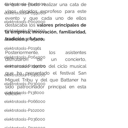
elektrotools-P040000
la que se pudo realizar una cata de 
vinos elegidos exprofeso para este 
elektrotools-P059000
evento y que cada uno de ellos 
elektrotools-P002000
destacaba los 
valores principales de 
elektrotools-P045000
la empresa; innovación, familiaridad, 
tradición y futuro.
elektrotools-P052000
elektrotools-P01961
Posteriormente, los asistentes 
elektrotools-P064000
disfrutaron de un concierto, 
enmarcado dentro del ciclo musical 
elektrotools-P099000
que ha presentado el festival San 
elektrotools-P046000
Miguel Tribu y del que Battaner ha 
elektrotools-P030000
sido patrocinador principal en esta 
elektrotools-P138000
edición.
elektrotools-P066000
elektrotools-P102000
elektrotools-P036000