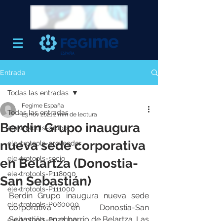
Entrada
Todas las entradas
Fegime España
Todas las entradas
23 nov 2021
2 min de lectura
Berdin Grupo inaugura
elektrotools-grupo
nueva sede corporativa
elektrotools-proveedor
elektrotools-socio
en Belartza (Donostia-
elektrotools-P118000
San Sebastián)
elektrotools-P111000
Berdin Grupo inaugura nueva sede 
elektrotools-P060000
corporativa en Donostia-San 
Sebastián, en el barrio de Belartza. Las 
elektrotools-P027000