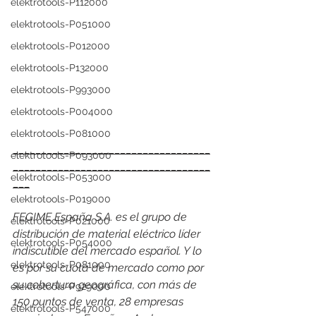
elektrotools-P112000
elektrotools-P051000
elektrotools-P012000
elektrotools-P132000
elektrotools-P993000
elektrotools-P004000
elektrotools-P081000
___________________________________
elektrotools-P093000
___________________________________
elektrotools-P053000
___
elektrotools-P019000
FEGIME España S.A. es el grupo de 
elektrotools-P021000
distribución de material eléctrico líder 
elektrotools-P054000
indiscutible del mercado español. Y lo 
elektrotools-P081000
es por su cuota de mercado como por 
su cobertura geográfica, con más de 
elektrotools-P929000
150 puntos de venta, 28 empresas 
elektrotools-P547000