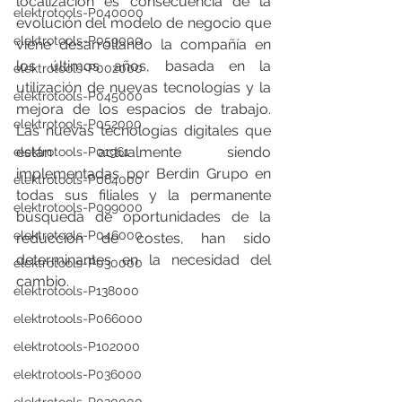
localización es consecuencia de la 
elektrotools-P040000
evolución del modelo de negocio que 
elektrotools-P059000
viene desarrollando la compañía en 
los últimos años, basada en la 
elektrotools-P002000
utilización de nuevas tecnologías y la 
elektrotools-P045000
mejora de los espacios de trabajo. 
elektrotools-P052000
Las nuevas tecnologías digitales que 
están actualmente siendo 
elektrotools-P01961
implementadas por Berdin Grupo en 
elektrotools-P064000
todas sus filiales y la permanente 
elektrotools-P099000
búsqueda de oportunidades de la 
elektrotools-P046000
reducción de costes, han sido 
determinantes en la necesidad del 
elektrotools-P030000
cambio.
elektrotools-P138000
elektrotools-P066000
elektrotools-P102000
elektrotools-P036000