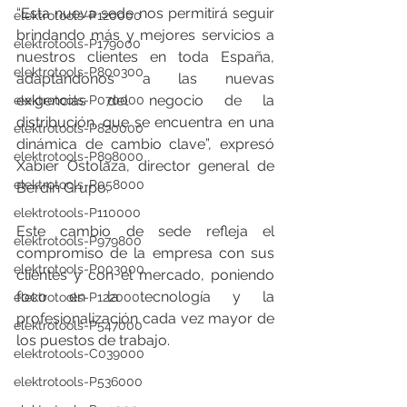
“Esta nueva sede nos permitirá seguir 
elektrotools-P120000
brindando más y mejores servicios a 
elektrotools-P179000
nuestros clientes en toda España, 
elektrotools-P800300
adaptándonos a las nuevas 
exigencias del negocio de la 
elektrotools-P070000
distribución, que se encuentra en una 
elektrotools-P820000
dinámica de cambio clave”, expresó 
elektrotools-P898000
Xabier Ostolaza, director general de 
elektrotools-P058000
Berdin Grupo.
elektrotools-P110000
Este cambio de sede refleja el 
elektrotools-P979800
compromiso de la empresa con sus 
elektrotools-P003000
clientes y con el mercado, poniendo 
foco en la tecnología y la 
elektrotools-P122000
profesionalización cada vez mayor de 
elektrotools-P547000
los puestos de trabajo. 
elektrotools-C039000
elektrotools-P536000