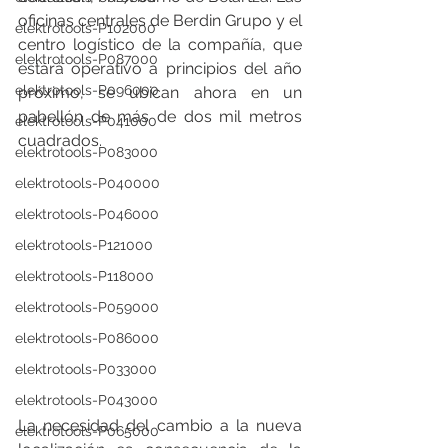
oficinas centrales de Berdin Grupo y el 
elektrotools-P102000
centro logístico de la compañía, que 
elektrotools-P087000
estará operativo a principios del año 
elektrotools-P096000
próximo, se ubican ahora en un 
pabellón de más de dos mil metros 
elektrotools-P041000
cuadrados. 
elektrotools-P083000
elektrotools-P040000
elektrotools-P046000
elektrotools-P121000
elektrotools-P118000
elektrotools-P059000
elektrotools-P086000
elektrotools-P033000
elektrotools-P043000
La necesidad del cambio a la nueva 
elektrotools-P065000