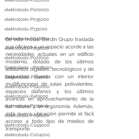
elektrotools-P020000
elektrotools-P100000
elektrotools-P035000
elektrotools-P131000
elektrotools-P048000
De este modo, Berdin Grupo traslada 
sus oficinas a un espacio acorde a las 
elektrotools-P092000
necesidades actuales en un edificio 
elektrotools-P027000
moderno, dotado de los últimos 
Elektrotools - P038000
adelantos digitales, tecnológicos y de 
seguridad. Cuenta con un interior 
Elektrotools-P761000
multifuncional de salas polivalentes, 
elektrotools-P040000
espacios diáfanos y los últimos 
elektrotools-P463000
avances en aprovechamiento de la 
elektrotools-P375000
luz natural y en ergonomía. Además, 
esta nueva ubicación permite el fácil 
elektrotools-P098000
acceso a todo tipo de medios de 
elektrotools-C049000
transporte.
elektrotools-C004000