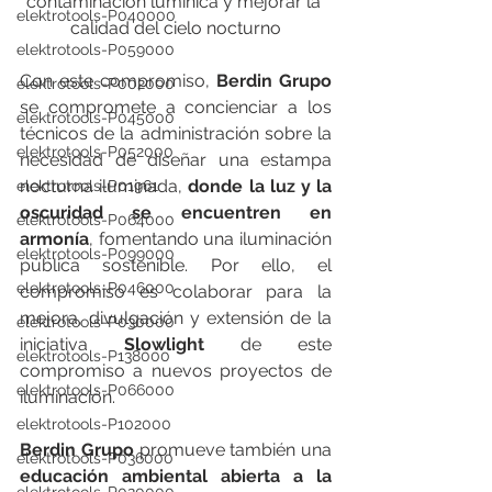
contaminación lumínica y mejorar la 
elektrotools-P040000
calidad del cielo nocturno
elektrotools-P059000
Con este compromiso, 
Berdin Grupo
elektrotools-P002000
se compromete a concienciar a los 
elektrotools-P045000
técnicos de la administración sobre la 
elektrotools-P052000
necesidad de diseñar una estampa 
nocturna iluminada, 
donde la luz y la 
elektrotools-P01961
oscuridad se encuentren en 
elektrotools-P064000
armonía
, fomentando una iluminación 
elektrotools-P099000
pública sostenible. Por ello, el 
elektrotools-P046000
compromiso es colaborar para la 
mejora, divulgación y extensión de la 
elektrotools-P030000
iniciativa 
Slowlight
 de este 
elektrotools-P138000
compromiso a nuevos proyectos de 
elektrotools-P066000
iluminación.
elektrotools-P102000
Berdin Grupo
 promueve también una 
elektrotools-P036000
educación ambiental abierta a la 