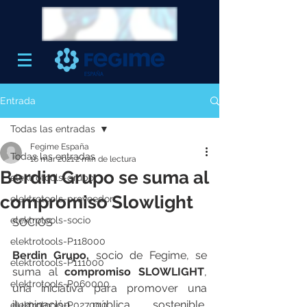
Entrada
Todas las entradas
Fegime España
Todas las entradas
16 mar 2021
2 min de lectura
Berdin Grupo se suma al
elektrotools-grupo
compromiso Slowlight
elektrotools-proveedor
elektrotools-socio
SOCIOS
elektrotools-P118000
Berdin Grupo, 
socio de Fegime, se 
elektrotools-P111000
suma al 
compromiso SLOWLIGHT
, 
elektrotools-P060000
una iniciativa para promover una 
iluminación pública sostenible, 
elektrotools-P027000