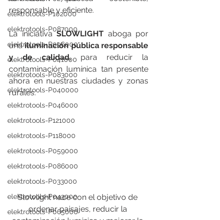
responsable y eficiente.
elektrotools-P102000
elektrotools-P087000
La iniciativa 
SLOWLIGHT
 aboga por 
elektrotools-P096000
una
 iluminación pública responsable 
y de calidad,
 para reducir la 
elektrotools-P041000
contaminación lumínica tan presente 
elektrotools-P083000
ahora en nuestras ciudades y zonas 
elektrotools-P040000
rurales.
elektrotools-P046000
elektrotools-P121000
elektrotools-P118000
elektrotools-P059000
elektrotools-P086000
elektrotools-P033000
elektrotools-P043000
Slowlight nace con el objetivo de 
ordenar paisajes, reducir la 
elektrotools-P065000