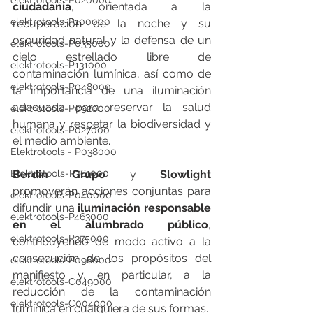
elektrotools-P020000
ciudadanía
, orientada a la 
elektrotools-P100000
recuperación de la noche y su 
oscuridad natural y la defensa de un 
elektrotools-P035000
cielo estrellado libre de 
elektrotools-P131000
contaminación lumínica, así como de 
elektrotools-P048000
la importancia de una iluminación 
adecuada para reservar la salud 
elektrotools-P092000
humana y respetar la biodiversidad y 
elektrotools-P027000
el medio ambiente.
Elektrotools - P038000
Elektrotools-P761000
Berdin Grupo
 y
 Slowlight
promoverán acciones conjuntas para 
elektrotools-P040000
difundir una 
iluminación responsable 
elektrotools-P463000
en el alumbrado público
, 
elektrotools-P375000
contribuyendo de modo activo a la 
consecución de los propósitos del 
elektrotools-P098000
manifiesto y, en particular, a la 
elektrotools-C049000
reducción de la contaminación 
elektrotools-C004000
lumínica en cualquiera de sus formas.