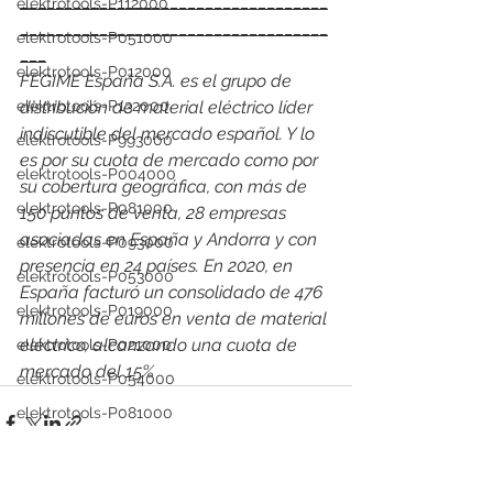
___________________________________
elektrotools-P112000
___________________________________
elektrotools-P051000
___
elektrotools-P012000
FEGIME España S.A. es el grupo de 
elektrotools-P132000
distribución de material eléctrico líder 
indiscutible del mercado español. Y lo 
elektrotools-P993000
es por su cuota de mercado como por 
elektrotools-P004000
su cobertura geográfica, con más de 
elektrotools-P081000
150 puntos de venta, 28 empresas 
asociadas en España y Andorra y con 
elektrotools-P093000
presencia en 24 países. En 2020, en 
elektrotools-P053000
España facturó un consolidado de 476 
elektrotools-P019000
millones de euros en venta de material 
eléctrico, alcanzando una cuota de 
elektrotools-P021000
mercado del 15%
elektrotools-P054000
elektrotools-P081000
elektrotools-P929000
elektrotools-P547000