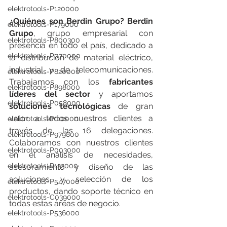
elektrotools-P120000
¿Quiénes son Berdin Grupo? Berdin 
elektrotools-P179000
Grupo
, grupo empresarial con 
elektrotools-P800300
presencia en todo el país, dedicado a 
elektrotools-P070000
la distribución de material eléctrico, 
industrial y de telecomunicaciones. 
elektrotools-P820000
Trabajamos con los 
fabricantes 
elektrotools-P898000
líderes del sector
 y aportamos 
elektrotools-P058000
soluciones tecnológicas
 de gran 
valor a todos nuestros clientes a 
elektrotools-P110000
través de las 16 delegaciones. 
elektrotools-P979800
Colaboramos con nuestros clientes 
elektrotools-P003000
en el análisis de necesidades, 
elektrotools-P122000
asesoramiento y diseño de las 
soluciones y selección de los 
elektrotools-P547000
productos, dando soporte técnico en 
elektrotools-C039000
todas estas áreas de negocio.
elektrotools-P536000