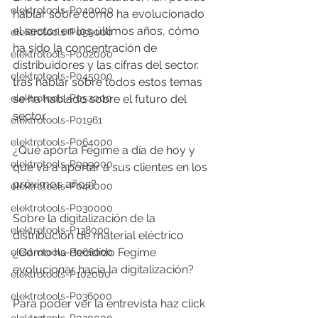
elektrotools-P040000
hablar sobre cómo ha evolucionado 
el sector en los últimos años, cómo 
elektrotools-P059000
ha sido la concentración de 
elektrotools-P002000
distribuidores y las cifras del sector. 
elektrotools-P045000
tras hablar sobre todos estos temas 
se ha hablado sobre el futuro del 
elektrotools-P052000
sector. 
elektrotools-P01961
elektrotools-P064000
¿Qué aporta Fegime a día de hoy y 
elektrotools-P099000
que va a aportar a sus clientes en los 
próximos años? 
elektrotools-P046000
elektrotools-P030000
Sobre la digitalización de la 
elektrotools-P138000
distribución de material eléctrico 
¿Cómo ha decidido Fegime 
elektrotools-P066000
evolucionar hacia la digitalización?  
elektrotools-P102000
elektrotools-P036000
Para poder ver la entrevista haz click 