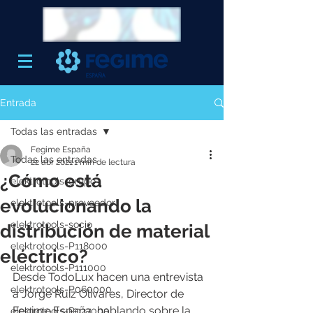
Entrada
Todas las entradas
Fegime España
Todas las entradas
22 abr 2021
1 min de lectura
¿Cómo está
elektrotools-grupo
evolucionando la
elektrotools-proveedor
elektrotools-socio
distribución de material
elektrotools-P118000
eléctrico?
elektrotools-P111000
Desde TodoLux hacen una entrevista 
elektrotools-P060000
a Jorge Ruiz Olivares, Director de 
Fegime España, hablando sobre la 
elektrotools-P027000