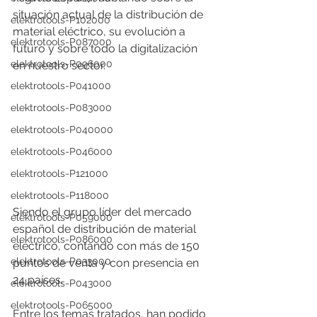
situación actual de la distribución de 
elektrotools-P102000
material eléctrico, su evolución a 
elektrotools-P087000
futuro y sobre todo la digitalización 
elektrotools-P096000
en nuestro sector. 
elektrotools-P041000
elektrotools-P083000
elektrotools-P040000
elektrotools-P046000
elektrotools-P121000
elektrotools-P118000
Siendo el grupo líder del mercado 
elektrotools-P059000
español de distribución de material 
elektrotools-P086000
eléctrico, contando con más de 150 
elektrotools-P033000
puntos de venta y con presencia en 
24 países.
elektrotools-P043000
elektrotools-P065000
Entre los temas tratados, han podido 