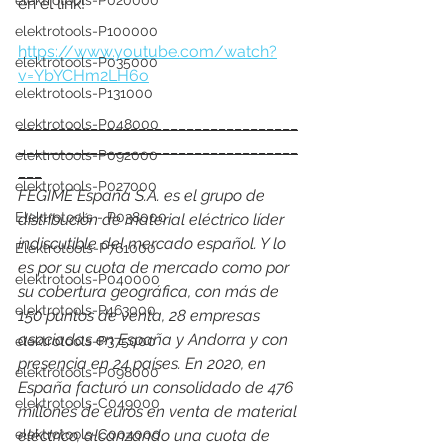
elektrotools-P020000
en el link!  
elektrotools-P100000
https://www.youtube.com/watch?
elektrotools-P035000
v=YbYCHm2LH6o
elektrotools-P131000
___________________________________
elektrotools-P048000
___________________________________
elektrotools-P092000
___
elektrotools-P027000
FEGIME España S.A. es el grupo de 
Elektrotools - P038000
distribución de material eléctrico líder 
indiscutible del mercado español. Y lo 
Elektrotools-P761000
es por su cuota de mercado como por 
elektrotools-P040000
su cobertura geográfica, con más de 
elektrotools-P463000
150 puntos de venta, 28 empresas 
asociadas en España y Andorra y con 
elektrotools-P375000
presencia en 24 países. En 2020, en 
elektrotools-P098000
España facturó un consolidado de 476 
elektrotools-C049000
millones de euros en venta de material 
eléctrico, alcanzando una cuota de 
elektrotools-C004000