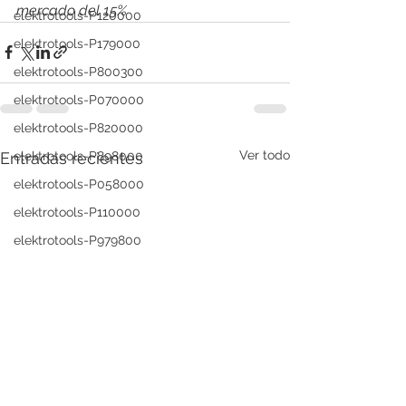
mercado del 15%
elektrotools-P120000
elektrotools-P179000
elektrotools-P800300
elektrotools-P070000
elektrotools-P820000
Ver todo
Entradas recientes
elektrotools-P898000
elektrotools-P058000
elektrotools-P110000
elektrotools-P979800
elektrotools-P003000
elektrotools-P122000
elektrotools-P547000
elektrotools-C039000
elektrotools-P536000