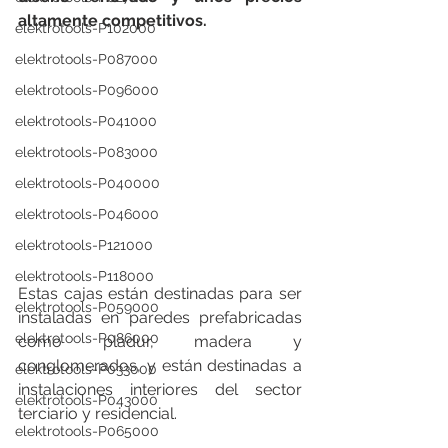
altamente competitivos.
elektrotools-P102000
elektrotools-P087000
elektrotools-P096000
elektrotools-P041000
elektrotools-P083000
elektrotools-P040000
elektrotools-P046000
elektrotools-P121000
elektrotools-P118000
Estas cajas están destinadas para ser 
elektrotools-P059000
instaladas en paredes prefabricadas 
elektrotools-P086000
como pladur, madera y 
conglomerados, y están destinadas a 
elektrotools-P033000
instalaciones interiores del sector 
elektrotools-P043000
terciario y residencial.
elektrotools-P065000