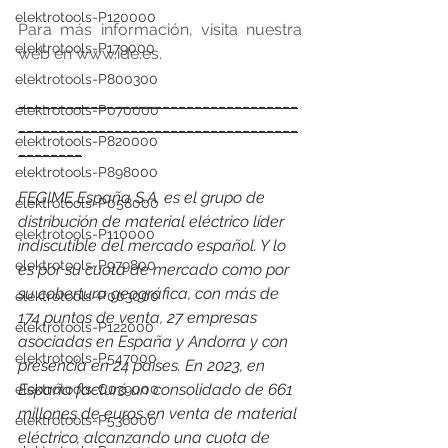
elektrotools-P120000
Para más información, visita nuestra 
elektrotools-P179000
web en 
www.ide.es
.
elektrotools-P800300
___________________________________
elektrotools-P070000
___________________________________
elektrotools-P820000
________
elektrotools-P898000
FEGIME España S.A. es el grupo de 
elektrotools-P058000
distribución de material eléctrico líder 
elektrotools-P110000
indiscutible del mercado español. Y lo 
elektrotools-P979800
es por su cuota de mercado como por 
su cobertura geográfica, con más de 
elektrotools-P003000
174 puntos de venta, 27 empresas 
elektrotools-P122000
asociadas en España y Andorra y con 
elektrotools-P547000
presencia en 24 países. En 2023, en 
España facturó un consolidado de 661 
elektrotools-C039000
millones de euros en venta de material 
elektrotools-P536000
eléctrico, alcanzando una cuota de 