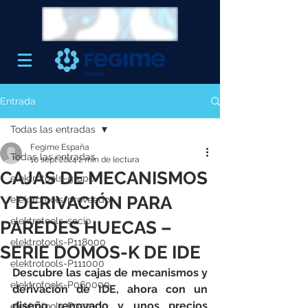
Entrada
Todas las entradas
Fegime España
Todas las entradas
10 sept 2024
2 min de lectura
CAJAS DE MECANISMOS
elektrotools-grupo
Y DERIVACIÓN PARA
elektrotools-proveedor
elektrotools-socio
PAREDES HUECAS –
elektrotools-P118000
SERIE DOMOS-K DE IDE
elektrotools-P111000
Descubre las cajas de mecanismos y 
elektrotools-P060000
derivación de IDE, ahora con un 
diseño renovado y unos precios 
elektrotools-P027000