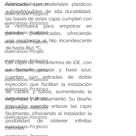
Fabricadas con materiales plásticos 
elektrotools-P040000
autoextinguibles de alta durabilidad, 
elektrotools-P059000
las bases de estas cajas cumplen con 
elektrotools-P002000
la normativa para empotrar en 
elektrotools-P045000
paredes prefabricadas, ofreciendo 
una resistencia al hilo incandescente 
elektrotools-P052000
de hasta 850 ºC.
elektrotools-P01961
elektrotools-P064000
Las cajas de mecanismos de IDE, con 
un formato circular y base azul, 
elektrotools-P099000
cuentan con entradas de doble 
elektrotools-P046000
inyección que facilitan la instalación 
elektrotools-P030000
de cables y tubos, aumentando la 
seguridad y el aislamiento. Su diseño 
elektrotools-P138000
innovador permite enlazar las cajas 
elektrotools-P066000
fácilmente, ofreciendo al instalador la 
elektrotools-P102000
posibilidad de obtener infinitas 
elektrotools-P036000
coronas.