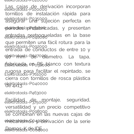
elektrotools-P020000
Las cajas de derivación incorporan 
elektrotools-P100000
tornillos de instalación rápida para 
elektrotools-P035000
asegurar una sujeción perfecta en 
paredes prefabricadas, y presentan 
elektrotools-P131000
entradas pretroqueladas en la base 
elektrotools-P048000
que permiten una fácil rotura para la 
elektrotools-P092000
entrada de conductos de entre 10 y 
elektrotools-P027000
40 mm de diámetro. La tapa, 
fabricada en PS blanco con textura 
Elektrotools - P038000
rugosa para facilitar el repintado, se 
Elektrotools-P761000
cierra con tornillos de rosca plástica 
elektrotools-P040000
de 4x13.
elektrotools-P463000
Facilidad de montaje, seguridad, 
elektrotools-P375000
versatilidad y un precio competitivo 
elektrotools-P098000
se combinan en las nuevas cajas de 
elektrotools-C049000
mecanismos y derivación de la serie 
Domos-K de IDE.
elektrotools-C004000