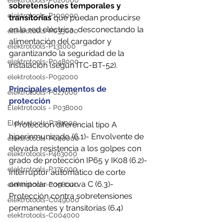
elektrotools-P020000
sobretensiones temporales y 
elektrotools-P100000
transitorias 
que puedan producirse 
en la red eléctrica, desconectando la 
elektrotools-P035000
alimentación del cargador y 
elektrotools-P131000
garantizando la seguridad de la 
elektrotools-P048000
instalación (según ITC-BT-52).
elektrotools-P092000
Principales elementos de 
elektrotools-P027000
protección
Elektrotools - P038000
Elektrotools-P761000
- Protección diferencial tipo A 
hiperinmunizado (6.1)- Envolvente de 
elektrotools-P040000
elevada resistencia a los golpes con 
elektrotools-P463000
grado de protección IP65 y IK08 (6.2)- 
elektrotools-P375000
Interruptor automático de corte 
omnipolar con curva C (6.3)- 
elektrotools-P098000
Protección contra sobretensiones 
elektrotools-C049000
permanentes y transitorias (6.4)
elektrotools-C004000