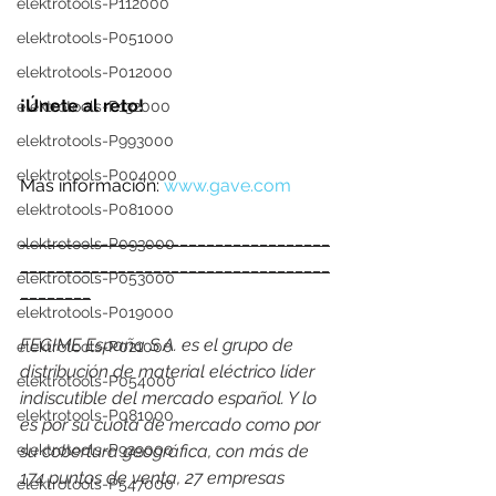
elektrotools-P112000
elektrotools-P051000
elektrotools-P012000
¡Únete al reto!
elektrotools-P132000
elektrotools-P993000
elektrotools-P004000
Más información: 
www.gave.com
elektrotools-P081000
___________________________________
elektrotools-P093000
___________________________________
elektrotools-P053000
________
elektrotools-P019000
FEGIME España S.A. es el grupo de 
elektrotools-P021000
distribución de material eléctrico líder 
elektrotools-P054000
indiscutible del mercado español. Y lo 
elektrotools-P081000
es por su cuota de mercado como por 
su cobertura geográfica, con más de 
elektrotools-P929000
174 puntos de venta, 27 empresas 
elektrotools-P547000