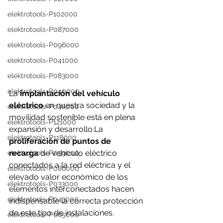
elektrotools-P102000
elektrotools-P087000
elektrotools-P096000
elektrotools-P041000
elektrotools-P083000
elektrotools-P040000
La 
implantación del vehículo 
eléctrico 
en nuestra sociedad y la 
elektrotools-P046000
movilidad sostenible está en plena 
elektrotools-P121000
expansión y 
desarrollo.La
elektrotools-P118000
proliferación de puntos de 
recarga
 de vehículo eléctrico 
elektrotools-P059000
conectados a la red eléctrica y el 
elektrotools-P086000
elevado valor económico de los 
elektrotools-P033000
elementos interconectados hacen 
elektrotools-P043000
indispensable la correcta protección 
de este tipo de instalaciones. 
elektrotools-P065000