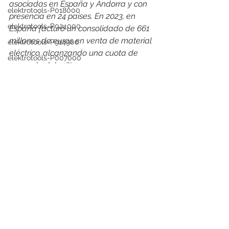
asociadas en España y Andorra y con 
elektrotools-P018000
presencia en 24 países. En 2023, en 
elektrotools-P024000
España facturó un consolidado de 661 
millones de euros en venta de material 
elektrotools-P914900
eléctrico, alcanzando una cuota de 
elektrotools-P007000
mercado del 12%
elektrotools-P026000
elektrotools-proveedor
elektrotools-P009000
elektrotools-C053000
elektrotools-P025000
elektrotools-P058000
elektrotools-P979800
Ver todo
Entradas recientes
elektrotools-P033000
elektrotools-P007000
elektrotools-P005000
elektrotools-P021000