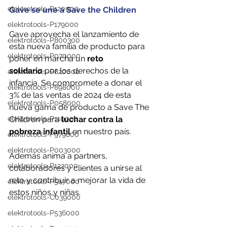
elektrotools-P120000
Gave se une a Save the Children
elektrotools-P179000
Gave aprovecha el lanzamiento de 
elektrotools-P800300
esta nueva familia de producto para 
elektrotools-P070000
poner en marcha un 
reto 
solidario
 por los derechos de la 
elektrotools-P820000
infancia. Se compromete a donar el 
elektrotools-P898000
3% de las ventas de 2024 de esta 
elektrotools-P058000
nueva gama de producto a Save The 
Children para 
luchar contra la 
elektrotools-P110000
pobreza infantil 
en nuestro país.
elektrotools-P979800
elektrotools-P003000
Además anima a partners, 
elektrotools-P122000
colaboradores y clientes a unirse al 
reto y contribuir a mejorar la vida de 
elektrotools-P547000
estos niños y niñas.
elektrotools-C039000
elektrotools-P536000