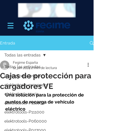
Entrada
Todas las entradas
Fegime España
Todas las entradas
12 jun 2024
2 min de lectura
Cajas de protección para
elektrotools-grupo
cargadores VE
elektrotools-proveedor
elektrotools-socio
Una solución para la protección de 
puntos de recarga de vehículo 
elektrotools-P118000
eléctrico
elektrotools-P111000
elektrotools-P060000
elektrotools-P027000