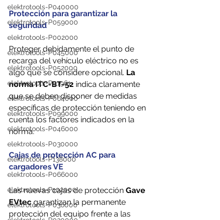
elektrotools-P040000
Protección para garantizar la 
elektrotools-P059000
seguridad
elektrotools-P002000
Proteger debidamente el punto de 
elektrotools-P045000
recarga del vehículo eléctrico no es 
elektrotools-P052000
algo que se considere opcional. 
La 
elektrotools-P01961
norma ITC-BT-52
 indica claramente 
que se deben disponer de medidas 
elektrotools-P064000
específicas de protección teniendo en 
elektrotools-P099000
cuenta los factores indicados en la 
elektrotools-P046000
norma.
elektrotools-P030000
Cajas de protección AC para 
elektrotools-P138000
cargadores VE
elektrotools-P066000
Las nuevas cajas de protección 
Gave 
elektrotools-P102000
EVtec 
garantizan la permanente 
elektrotools-P036000
protección del equipo frente a las 