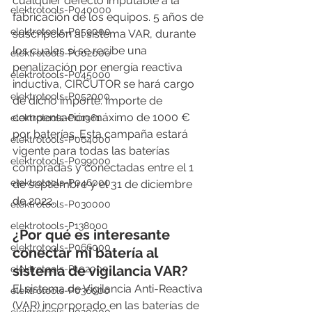
cualquier defecto imputable a la 
elektrotools-P040000
fabricación de los equipos. 5 años de 
elektrotools-P059000
suscripción al sistema VAR, durante 
los cuales si se recibe una 
elektrotools-P002000
penalización por energía reactiva 
elektrotools-P045000
inductiva, CIRCUTOR se hará cargo 
elektrotools-P052000
de dicho importe. Importe de 
compensación máximo de 1000 € 
elektrotools-P01961
por baterías. Esta campaña estará 
elektrotools-P064000
vigente para todas las baterías 
elektrotools-P099000
compradas y conectadas entre el 1 
elektrotools-P046000
de septiembre y el 31 de diciembre 
de 2022.
elektrotools-P030000
elektrotools-P138000
¿Por qué es interesante 
elektrotools-P066000
conectar mi batería al 
sistema de vigilancia VAR?
elektrotools-P102000
El sistema de Vigilancia Anti-Reactiva 
elektrotools-P036000
(VAR) incorporado en las baterías de 