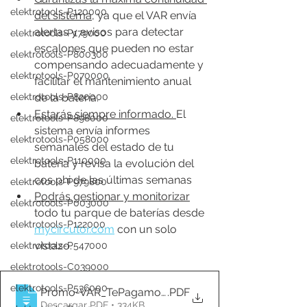
elektrotools-P120000
del sistema,
 ya que el VAR envía 
alertas y avisos para detectar 
elektrotools-P179000
escalones que pueden no estar 
elektrotools-P800300
compensando adecuadamente y 
elektrotools-P070000
facilitar el mantenimiento anual 
elektrotools-P820000
de la batería.
Estarás siempre informado. 
El 
elektrotools-P898000
sistema envía informes 
elektrotools-P058000
semanales del estado de tu 
elektrotools-P110000
batería y revisa la evolución del 
cos phi de las últimas semanas
elektrotools-P979800
Podrás gestionar y monitorizar
elektrotools-P003000
todo tu parque de baterías desde 
elektrotools-P122000
mycircutor.com
 con un solo 
vistazo.
elektrotools-P547000
elektrotools-C039000
elektrotools-P536000
Promo-VAR_TePagamos_ES_LR
.PDF
Descargar PDF • 334KB