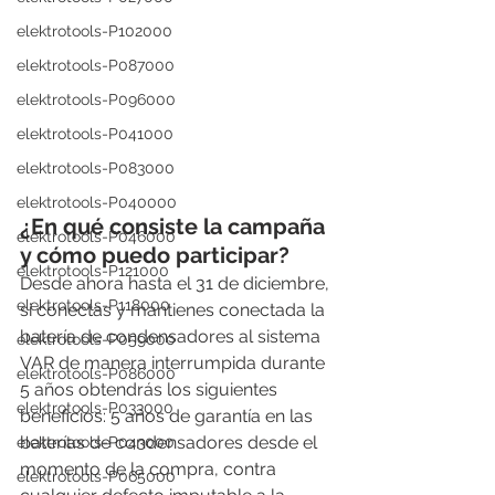
elektrotools-P102000
elektrotools-P087000
elektrotools-P096000
elektrotools-P041000
elektrotools-P083000
elektrotools-P040000
¿En qué consiste la campaña 
elektrotools-P046000
y cómo puedo participar?
elektrotools-P121000
Desde ahora hasta el 31 de diciembre, 
elektrotools-P118000
si conectas y mantienes conectada la 
batería de condensadores al sistema 
elektrotools-P059000
VAR de manera interrumpida durante 
elektrotools-P086000
5 años obtendrás los siguientes 
elektrotools-P033000
beneficios: 5 años de garantía en las 
baterías de condensadores desde el 
elektrotools-P043000
momento de la compra, contra 
elektrotools-P065000