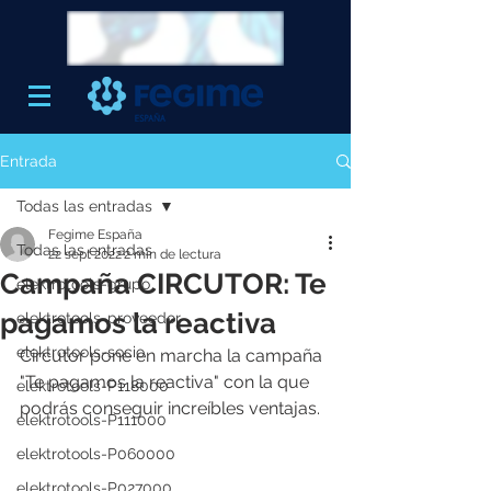
Entrada
Todas las entradas
Fegime España
Todas las entradas
22 sept 2022
2 min de lectura
Campaña CIRCUTOR: Te
elektrotools-grupo
pagamos la reactiva
elektrotools-proveedor
elektrotools-socio
Circutor pone en marcha la campaña 
"Te pagamos la reactiva" con la que 
elektrotools-P118000
podrás conseguir increíbles ventajas. 
elektrotools-P111000
elektrotools-P060000
elektrotools-P027000