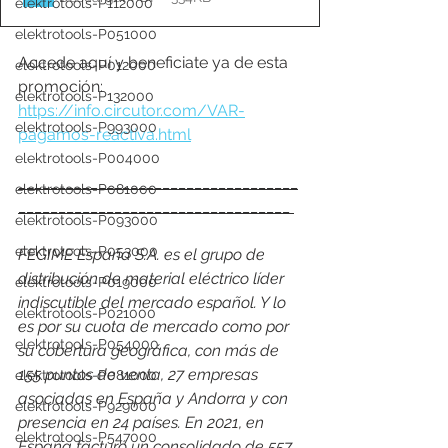
elektrotools-P112000
elektrotools-P051000
Accede aquí y beneficiate ya de esta 
elektrotools-P012000
promoción: 
elektrotools-P132000
https://info.circutor.com/VAR-
elektrotools-P993000
pagamos-reactiva.html
elektrotools-P004000
___________________________________
elektrotools-P081000
__________________________________ 
elektrotools-P093000
elektrotools-P053000
FEGIME España S.A. es el grupo de 
distribución de material eléctrico líder 
elektrotools-P019000
indiscutible del mercado español. Y lo 
elektrotools-P021000
es por su cuota de mercado como por 
elektrotools-P054000
su cobertura geográfica, con más de 
155 puntos de venta, 27 empresas 
elektrotools-P081000
asociadas en España y Andorra y con 
elektrotools-P929000
presencia en 24 países. En 2021, en 
elektrotools-P547000
España facturó un consolidado de 557 