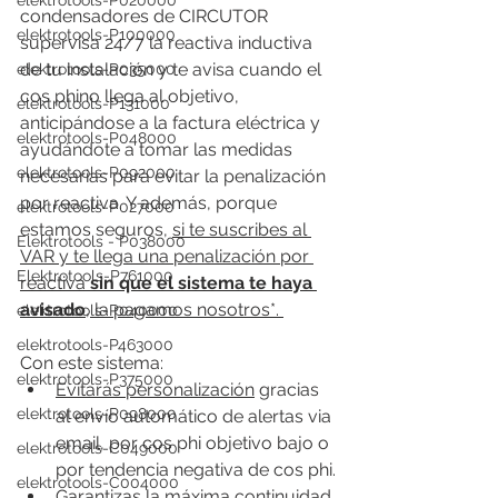
elektrotools-P020000
condensadores de CIRCUTOR 
elektrotools-P100000
supervisa 24/7 la reactiva inductiva 
de tu instalación y te avisa cuando el 
elektrotools-P035000
cos phino llega al objetivo, 
elektrotools-P131000
anticipándose a la factura eléctrica y 
elektrotools-P048000
ayudándote a tomar las medidas 
elektrotools-P092000
necesarias para evitar la penalización 
por reactiva. Y además, porque 
elektrotools-P027000
estamos seguros, 
si te suscribes al 
Elektrotools - P038000
VAR y te llega una penalización por 
Elektrotools-P761000
reactiva 
sin que el sistema te haya 
avisado
, la pagamos nosotros*. 
elektrotools-P040000
elektrotools-P463000
Con este sistema:
elektrotools-P375000
Evitarás personalización
 gracias 
elektrotools-P098000
al envío automático de alertas via 
email, por cos phi objetivo bajo o 
elektrotools-C049000
por tendencia negativa de cos phi.
elektrotools-C004000
Garantizas la máxima continuidad 