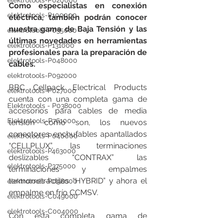
elektrotools-P020000
Como especialistas en conexión 
elektrotools-P100000
eléctrica, también podrán conocer 
nuestra gama de Baja Tensión y las 
elektrotools-P035000
últimas novedades en herramientas 
elektrotools-P131000
profesionales para la preparación de 
elektrotools-P048000
cables.
elektrotools-P092000
BBC Cellpack Electrical Products 
elektrotools-P027000
cuenta con una completa gama de 
Elektrotools - P038000
accesorios para cables de media 
Elektrotools-P761000
tensión como son, los nuevos 
conectores enchufables apantallados 
elektrotools-P040000
“CELLPLUX”, las terminaciones 
elektrotools-P463000
deslizables “CONTRAX” las 
elektrotools-P375000
terminaciones y empalmes 
termorretráctiles “HYBRID” y ahora el 
elektrotools-P098000
empalme en frío CCMSV.
elektrotools-C049000
elektrotools-C004000
Con esta completa gama de 