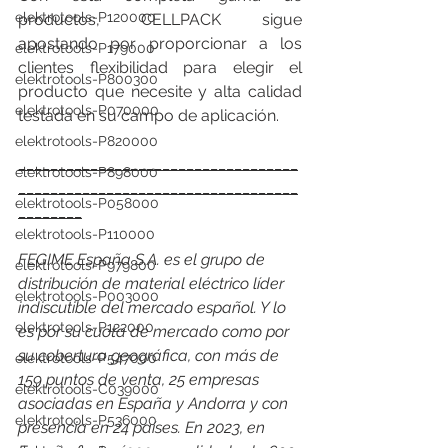
elektrotools-P120000
productos, CELLPACK sigue 
apostando por proporcionar a los 
elektrotools-P179000
clientes flexibilidad para elegir el 
elektrotools-P800300
producto que necesite y alta calidad 
elektrotools-P070000
testada en su campo de aplicación.
elektrotools-P820000
___________________________________
elektrotools-P898000
___________________________________
elektrotools-P058000
________
elektrotools-P110000
FEGIME España S.A. es el grupo de 
elektrotools-P979800
distribución de material eléctrico líder 
elektrotools-P003000
indiscutible del mercado español. Y lo 
elektrotools-P122000
es por su cuota de mercado como por 
su cobertura geográfica, con más de 
elektrotools-P547000
159 puntos de venta, 25 empresas 
elektrotools-C039000
asociadas en España y Andorra y con 
elektrotools-P536000
presencia en 24 países. En 2023, en 