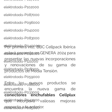
elektrotools-P102000
elektrotools-P087000
elektrotools-P096000
elektrotools-P041000
elektrotools-P083000
elektrotools-P040000
Por primera vez, BBC Cellpack Ibérica 
estará presente en GENERA 2024 para 
elektrotools-P046000
presentar las nuevas incorporaciones 
elektrotools-P121000
y renovaciones de su gama de 
elektrotools-P118000
productos de Media Tensión.
elektrotools-P059000
Entre los nuevos productos se 
elektrotools-P086000
encuentra la nueva gama de 
elektrotools-P033000
conectores enchufables Cellplux
elektrotools-P043000
que incorpora valiosas mejoras 
respecto a la anterior.
elektrotools-P065000