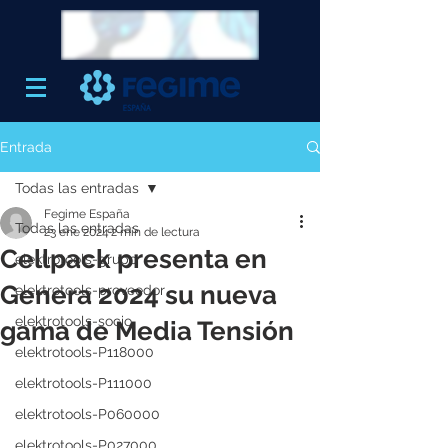
Entrada
Todas las entradas
Fegime España
Todas las entradas
23 ene 2024
2 min de lectura
Cellpack presenta en
elektrotools-grupo
Genera 2024 su nueva
elektrotools-proveedor
elektrotools-socio
gama de Media Tensión
elektrotools-P118000
elektrotools-P111000
elektrotools-P060000
elektrotools-P027000