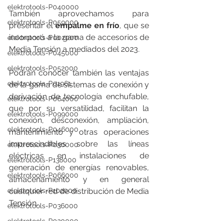
elektrotools-P040000
También aprovechamos para 
elektrotools-P059000
presentar el 
empalme en frío
, que se 
incorporó a la gama de accesorios de 
elektrotools-P002000
Media Tensión a mediados del 2023.
elektrotools-P045000
elektrotools-P052000
Podrán conocer también las ventajas 
elektrotools-P01961
de la gama de sistemas de conexión y 
derivación de tecnología enchufable, 
elektrotools-P064000
que por su versatilidad, facilitan la 
elektrotools-P099000
conexión, desconexión, ampliación, 
elektrotools-P046000
mantenimiento y otras operaciones 
imprescindibles sobre las líneas 
elektrotools-P030000
eléctricas en instalaciones de 
elektrotools-P138000
generación de energías renovables, 
elektrotools-P066000
almacenamiento y en general 
cualquier red de distribución de Media 
elektrotools-P102000
Tensión.
elektrotools-P036000