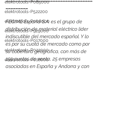
elektrotools-P085000
_________
elektrotools-P522200
FEGIME España S.A. es el grupo de 
elektrotools-P008000
distribución de material eléctrico líder 
elektrotools-P929000
indiscutible del mercado español. Y lo 
elektrotools-P017000
es por su cuota de mercado como por 
elektrotools-P022000
su cobertura geográfica, con más de 
159 puntos de venta, 25 empresas 
elektrotools-P018000
asociadas en España y Andorra y con 
presencia en 24 países. En 2023, en 
España facturó un consolidado de 600 
millones de euros en venta de material 
eléctrico, alcanzando una cuota de 
mercado del 12%