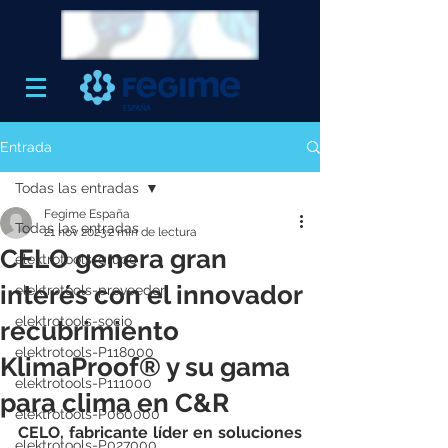
Entrada
Todas las entradas
Fegime España
Todas las entradas
21 nov 2023
2 min de lectura
CELO genera gran
elektrotools-grupo
interés con el innovador
elektrotools-proveedor
elektrotools-socio
recubrimiento
elektrotools-P118000
KlimaProof® y su gama
elektrotools-P111000
para clima en C&R
elektrotools-P060000
CELO, fabricante líder en soluciones 
elektrotools-P027000