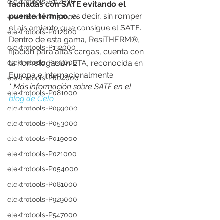
elektrotools-P112000
fachadas con SATE evitando el 
puente térmico
, es decir, sin romper 
elektrotools-P051000
el aislamiento que consigue el SATE. 
elektrotools-P012000
Dentro de esta gama, ResiTHERM®, 
elektrotools-P132000
fijación para altas cargas, cuenta con 
la homologación ETA, reconocida en 
elektrotools-P993000
Europa e internacionalmente.
elektrotools-P004000
* Más información sobre SATE en el 
elektrotools-P081000
blog de Celo 
elektrotools-P093000
elektrotools-P053000
elektrotools-P019000
elektrotools-P021000
elektrotools-P054000
elektrotools-P081000
elektrotools-P929000
elektrotools-P547000