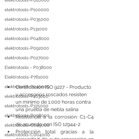
elektrotools-P020000
elektrotools-P100000
elektrotools-P035000
elektrotools-P131000
elektrotools-P048000
elektrotools-P092000
elektrotools-P027000
Elektrotools - P038000
Elektrotools-P761000
Certificación ISO 9227 - Producto 
elektrotools-P040000
y accesorios roscados resisten 
elektrotools-P463000
un mínimo de 1.000 horas contra 
elektrotools-P375000
una prueba de niebla salina
elektrotools-P098000
Resistencia a la corrosión: C1-C4 
de acuerdo con ISO 12944-2
elektrotools-C049000
Protección total gracias a la 
elektrotools-C004000