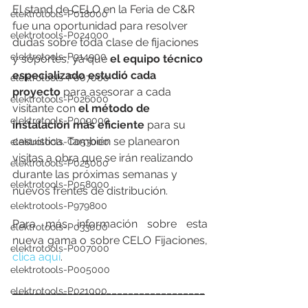
El stand de CELO en la Feria de C&R 
elektrotools-P018000
fue una oportunidad para resolver 
elektrotools-P024000
dudas sobre toda clase de fijaciones 
elektrotools-P914900
y soportes, ya que 
el equipo técnico 
especializado estudió cada 
elektrotools-P007000
proyecto
 para asesorar a cada 
elektrotools-P026000
visitante con 
el método de 
elektrotools-P009000
instalación más eficiente
 para su 
casuística. También se planearon 
elektrotools-C053000
visitas a obra que se irán realizando 
elektrotools-P025000
durante las próximas semanas y 
elektrotools-P058000
nuevos frentes de distribución. 
elektrotools-P979800
Para más información sobre esta 
elektrotools-P033000
nueva gama o sobre CELO Fijaciones, 
elektrotools-P007000
clica aquí
.
elektrotools-P005000
___________________________________
elektrotools-P021000
___________________________________