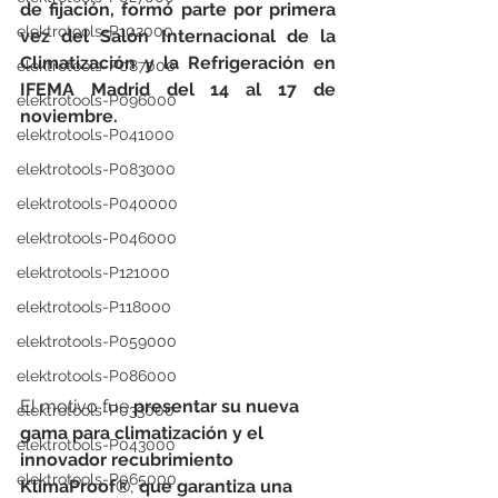
de fijación, formó parte por primera 
elektrotools-P102000
vez del Salón Internacional de la 
Climatización y la Refrigeración en 
elektrotools-P087000
IFEMA Madrid del 14 al 17 de 
elektrotools-P096000
noviembre.
elektrotools-P041000
elektrotools-P083000
elektrotools-P040000
elektrotools-P046000
elektrotools-P121000
elektrotools-P118000
elektrotools-P059000
elektrotools-P086000
El motivo fue 
presentar su nueva 
elektrotools-P033000
gama para climatización y el 
elektrotools-P043000
innovador recubrimiento 
elektrotools-P065000
KlimaProof®
, 
que garantiza una 