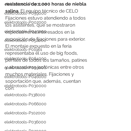
resistencia de 1.000 horas de niebla 
elektrotools-P040000
salina
. El equipo técnico de CELO 
elektrotools-P059000
Fijaciones estuvo atendiendo a todos 
elektrotools-P002000
los asistentes, que se mostraron 
elektrotools-P045000
especialmente interesados en la 
exposición de fijaciones para exterior. 
elektrotools-P052000
El montaje expuesto en la feria 
elektrotools-P01961
representaba el uso de big foods, 
elektrotools-P064000
perfiles de todos los tamaños, patines 
y abrazaderas isofónicas entre otros 
elektrotools-P099000
muchos materiales. Fijaciones y 
elektrotools-P046000
soportación que, además, cuentan 
elektrotools-P030000
con:
elektrotools-P138000
elektrotools-P066000
elektrotools-P102000
elektrotools-P036000