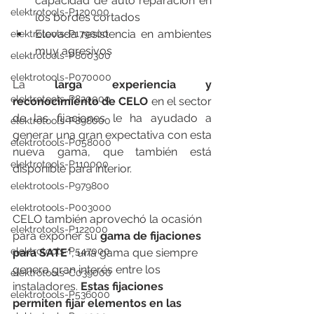
capacidad de auto reparación en 
elektrotools-P120000
los bordes cortados
Elevada resistencia en ambientes 
elektrotools-P179000
muy agresivos
elektrotools-P800300
elektrotools-P070000
La 
larga experiencia y 
elektrotools-P820000
reconocimiento de CELO
 en el sector 
de las fijaciones le ha ayudado a 
elektrotools-P898000
generar una gran expectativa con esta 
elektrotools-P058000
nueva gama, que también está 
elektrotools-P110000
disponible para interior.
elektrotools-P979800
elektrotools-P003000
CELO también aprovechó la ocasión 
elektrotools-P122000
para exponer su 
gama de fijaciones 
elektrotools-P547000
para SATE*
, una gama que siempre 
genera gran interés entre los 
elektrotools-C039000
instaladores. 
Estas fijaciones 
elektrotools-P536000
permiten fijar elementos en las 