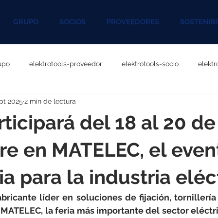
GRUPO
SOCIOS
PROVEEDORES
SOSTENIBI
upo
elektrotools-proveedor
elektrotools-socio
elekt
pt 2025
2 min de lectura
otools-P060000
elektrotools-P027000
elektrotools-P1020
ticipará del 18 al 20 de
rotools-P096000
elektrotools-P041000
elektrotools-P083
re en MATELEC, el even
a para la industria eléc
rotools-P046000
elektrotools-P121000
elektrotools-P1180
bricante líder en soluciones de fijación, tornillería 
MATELEC, la feria más importante del sector eléctri