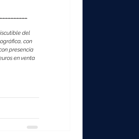
__________
scutible del 
ográfica, con 
con presencia 
euros en venta 