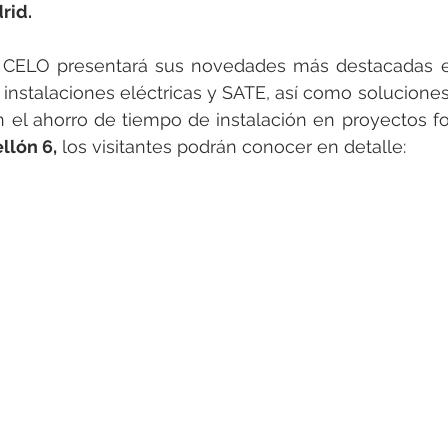
rotools-P086000
elektrotools-P033000
elektrotools-P043
rid.
, CELO presentará sus novedades más destacadas e
rotools-P040000
elektrotools-P059000
elektrotools-P00
ra instalaciones eléctricas y SATE, así como solucione
el ahorro de tiempo de instalación en proyectos fot
llón 6,
 los visitantes podrán conocer en detalle:
rotools-P052000
elektrotools-P01961
elektrotools-P06400
rotools-P046000