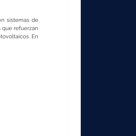
000
n sistemas de 
2000
s que refuerzan 
ovoltaicos. En 
0