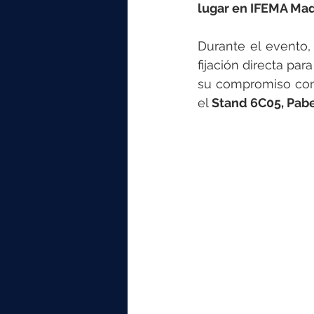
elektrotools-P059000
elekt
lugar en IFEMA Mad
Durante el evento
elektrotools-P065000
elekt
fijación directa pa
su compromiso con 
el 
Stand 6C05, Pabe
elektrotools-P045000
elekt
elektrotools-P099000
elekt