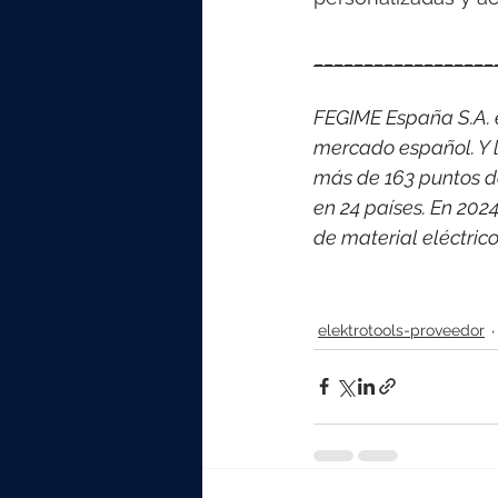
__________________
FEGIME España S.A. es
mercado español. Y l
más de 163 puntos d
en 24 países. 
En 2024
de material eléctri
elektrotools-proveedor