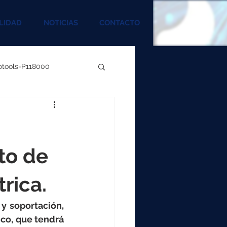
LIDAD
NOTICIAS
CONTACTO
rotools-P118000
00
000
to de
trica.
00
y soportación, 
co, que tendrá 