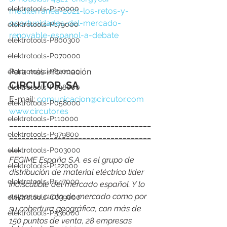
elektrotools-P120000
mediterranea-2021-los-retos-y-
oportunidades-del-mercado-
elektrotools-P179000
renovable-espanol-a-debate
elektrotools-P800300
elektrotools-P070000
Para más información
elektrotools-P820000
CIRCUTOR, SA 
elektrotools-P898000
E-mail: 
comunicacion@circutor.com
elektrotools-P058000
www.circutor.es
elektrotools-P110000
___________________________________
elektrotools-P979800
___________________________________
___
elektrotools-P003000
FEGIME España S.A. es el grupo de 
elektrotools-P122000
distribución de material eléctrico líder 
elektrotools-P547000
indiscutible del mercado español. Y lo 
es por su cuota de mercado como por 
elektrotools-C039000
su cobertura geográfica, con más de 
elektrotools-P536000
150 puntos de venta, 28 empresas 