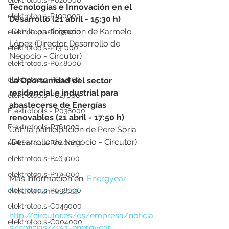
elektrotools-P020000
Tecnologías e Innovación en el 
elektrotools-P100000
Desarrollo (21 abril - 15:30 h)
 Con la participación de Karmelo 
elektrotools-P035000
López (Director Desarrollo de 
elektrotools-P131000
Negocio - Circutor)
elektrotools-P048000
elektrotools-P092000
La Oportunidad del sector 
residencial e industrial para 
elektrotools-P027000
abastecerse de Energías 
Elektrotools - P038000
renovables (21 abril - 17:50 h)
Elektrotools-P761000
Con la participación de Pere Soria 
(Desarrollo de Negocio - Circutor)
elektrotools-P040000
elektrotools-P463000
elektrotools-P375000
Más información en: 
Energyear 
elektrotools-P098000
Mediterránea 2021
elektrotools-C049000
http://circutor.es/es/empresa/noticia
elektrotools-C004000
s/noticias/4921-energyear-