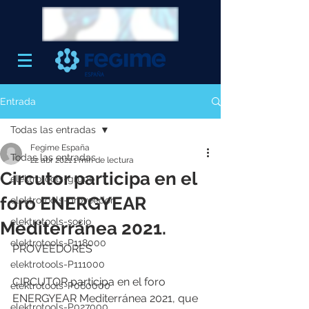
Entrada
Todas las entradas
Fegime España
Todas las entradas
22 abr 2021
1 min de lectura
Circutor participa en el
elektrotools-grupo
foro ENERGYEAR
elektrotools-proveedor
elektrotools-socio
Mediterránea 2021.
elektrotools-P118000
PROVEEDORES
elektrotools-P111000
CIRCUTOR participa en el foro 
elektrotools-P060000
ENERGYEAR Mediterránea 2021, que 
elektrotools-P027000