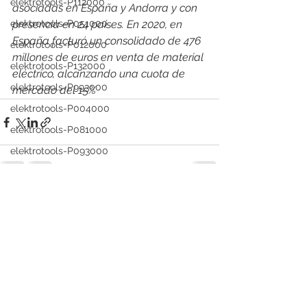
elektrotools-P112000
asociadas en España y Andorra y con 
elektrotools-P051000
presencia en 24 países. En 2020, en 
España facturó un consolidado de 476 
elektrotools-P012000
millones de euros en venta de material 
elektrotools-P132000
eléctrico, alcanzando una cuota de 
elektrotools-P993000
mercado del 15%
elektrotools-P004000
elektrotools-P081000
elektrotools-P093000
elektrotools-P053000
elektrotools-P019000
Ver todo
Entradas recientes
elektrotools-P021000
elektrotools-P054000
elektrotools-P081000
elektrotools-P929000
elektrotools-P547000