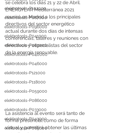
se celebra los días 21 y 22 de Abril.
elektrotools-P102000
ENERGYEAR Mediterránea 2021 
reunirá en Madrid a los principales 
elektrotools-P087000
directivos del sector energético 
elektrotools-P096000
actual durante dos días de intensas 
elektrotools-P041000
conferencias, talleres y reuniones con 
directivos y especialistas del sector 
elektrotools-P083000
de la energía renovable.
elektrotools-P040000
elektrotools-P046000
elektrotools-P121000
elektrotools-P118000
elektrotools-P059000
elektrotools-P086000
elektrotools-P033000
La asistencia al evento será tanto de 
elektrotools-P043000
forma presencial como de forma 
virtual y permitirá obtener las últimas 
elektrotools-P065000