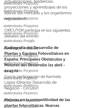
actualizaciones, tendencias, 
elektrotools-P040000
proyecciones y aprendizajes de los 
elektrotools-P059000
líderes del mercado y los organismos 
elektrotools-P002000
reguladores.
elektrotools-P045000
CIRCUTOR participa en los siguientes 
elektrotools-P052000
debates del evento:
elektrotools-P01961
Radiografía del Desarrollo de 
elektrotools-P064000
Plantas y Equipos Fotovoltaicos en 
elektrotools-P099000
España; Principales Obstáculos y 
elektrotools-P046000
Motores del Desarrollo (21 abril - 
11:45 h)
elektrotools-P030000
Con la participación de Karmelo 
elektrotools-P138000
López (Director Desarrollo de 
elektrotools-P066000
Negocio - Circutor) 
elektrotools-P102000
Mejoras en la competitividad de las 
elektrotools-P036000
plantas fotovoltaicas. Nuevas 