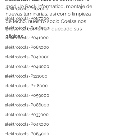
módulo Rack informático, montaje de 
elektrotools-P102000
nuevas luminarias, así como limpieza 
elektrotools-P087000
de techo, nuestro socio Coelsa nos 
elektrotools-P096000
presenta cómo han quedado sus 
oficinas. 
elektrotools-P041000
elektrotools-P083000
elektrotools-P040000
elektrotools-P046000
elektrotools-P121000
elektrotools-P118000
elektrotools-P059000
elektrotools-P086000
elektrotools-P033000
elektrotools-P043000
elektrotools-P065000