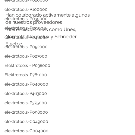
elektrotools-P020000
elektrotools-P100000
Han colaborado activamente algunos 
elektrotools-P035000
de nuestros proveedores 
elektrotools-P131000
referenciados tales como Unex, 
Normalit, Normalux y Schneider 
elektrotools-P048000
Electric.
elektrotools-P092000
elektrotools-P027000
Elektrotools - P038000
Elektrotools-P761000
elektrotools-P040000
elektrotools-P463000
elektrotools-P375000
elektrotools-P098000
elektrotools-C049000
elektrotools-C004000