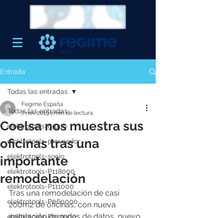
Entrada
Todas las entradas
Fegime España
Todas las entradas
7 nov 2019
1 min de lectura
Coelsa nos muestra sus
elektrotools-grupo
oficinas tras una
elektrotools-proveedor
elektrotools-socio
importante
elektrotools-P118000
remodelación
elektrotools-P111000
Tras una remodelación de casi 
elektrotools-P060000
200m2 de oficinas, con nueva 
instalación de redes de datos, nuevo 
elektrotools-P027000