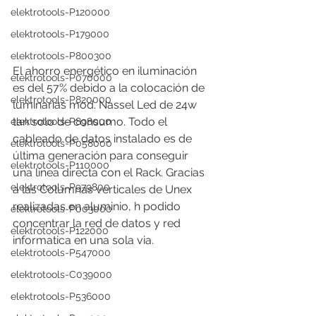
elektrotools-P120000
elektrotools-P179000
elektrotools-P800300
El ahorro energético en iluminación 
elektrotools-P070000
es del 57% debido a la colocación de 
elektrotools-P820000
luminarias mod. Nassel Led de 24w 
tan solo de consumo. Todo el 
elektrotools-P898000
cableado de datos instalado es de 
elektrotools-P058000
última generación para conseguir 
elektrotools-P110000
una línea directa con el Rack. Gracias 
elektrotools-P979800
a las Columnas verticales de Unex 
realizadas en aluminio, h podido 
elektrotools-P003000
concentrar la red de datos y red 
elektrotools-P122000
informatica en una sola via.
elektrotools-P547000
elektrotools-C039000
elektrotools-P536000