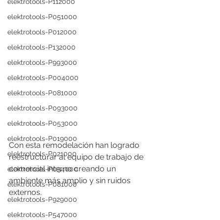
elektrotools-P112000
elektrotools-P051000
elektrotools-P012000
elektrotools-P132000
elektrotools-P993000
elektrotools-P004000
elektrotools-P081000
elektrotools-P093000
elektrotools-P053000
elektrotools-P019000
Con esta remodelación han logrado 
elektrotools-P021000
reestructurar al equipo de trabajo de 
comercial interno creando un 
elektrotools-P054000
ambiente más amplio y sin ruidos 
elektrotools-P081000
externos.
elektrotools-P929000
elektrotools-P547000