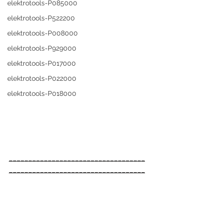
elektrotools-P085000
elektrotools-P522200
elektrotools-P008000
elektrotools-P929000
elektrotools-P017000
elektrotools-P022000
elektrotools-P018000
___________________________________
___________________________________
___
FEGIME España S.A. es el grupo de 
distribución de material eléctrico líder 
indiscutible del mercado español. Y lo 