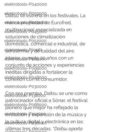
elektrotools-P040000
elektrotools-P059000
Daitsu se estrena en los festivales. La 
marca propiedad de Eurofred, 
elektrotools-P002000
multinacional especializada en 
elektrotools-P045000
soluciones de climatización 
elektrotools-P052000
doméstica, comercial e industrial, de 
elektrotools-P01961
aerotermia y de calidad del aire 
interior, cumple 20 años con un 
elektrotools-P064000
conjunto de acciones y experiencias 
elektrotools-P099000
inéditas dirigidas a fortalecer la 
elektrotools-P046000
conexión con el consumidor. 
elektrotools-P030000
Con esa premisa, Daitsu se une como 
elektrotools-P138000
patrocinador oficial a Sónar, el festival 
elektrotools-P066000
pionero que mejor ha reflejado la 
elektrotools-P102000
evolución y expansión de la música y 
la cultura digital y electrónica en las 
elektrotools-P036000
últimas tres décadas. 
“Daitsu aporta 