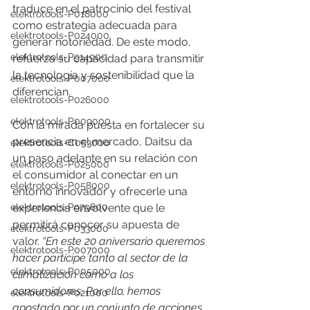
traduce en el patrocinio del festival 
elektrotools-P018000
como estrategia adecuada para 
elektrotools-P024000
generar notoriedad. De este modo, 
elektrotools-P914900
refuerza su capacidad para transmitir 
la tecnología y sostenibilidad que la 
elektrotools-P007000
diferencian.
elektrotools-P026000
elektrotools-P009000
Con la mirada puesta en fortalecer su 
presencia en el mercado, Daitsu da 
elektrotools-C053000
un paso adelante en su relación con 
elektrotools-P025000
el consumidor al conectar en un 
elektrotools-P058000
entorno innovador y ofrecerle una 
elektrotools-P979800
experiencia envolvente que le 
permitirá conocer su apuesta de 
elektrotools-P033000
valor. 
“En este 20 aniversario queremos 
elektrotools-P007000
hacer partícipe tanto al sector de la 
elektrotools-P005000
climatización como a los 
consumidores. Por ello, hemos 
elektrotools-P021000
apostado por un conjunto de acciones 