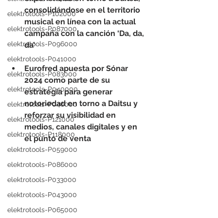
consolidándose en el territorio 
elektrotools-P102000
musical en línea con la actual 
elektrotools-P087000
campaña con la canción ‘Da, da, 
elektrotools-P096000
da’
elektrotools-P041000
Eurofred apuesta por Sónar 
elektrotools-P083000
2024 como parte de su 
elektrotools-P040000
estrategia para generar 
notoriedad en torno a Daitsu y 
elektrotools-P046000
reforzar su visibilidad en 
elektrotools-P121000
medios, canales digitales y en 
elektrotools-P118000
el punto de venta
elektrotools-P059000
elektrotools-P086000
elektrotools-P033000
elektrotools-P043000
elektrotools-P065000