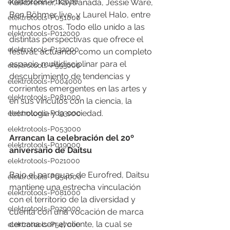
elektrotools-P112000
Kalkbrenner, Kaytranada, Jessie Ware, 
Ben Böhmer live, y Laurel Halo, entre 
elektrotools-P051000
muchos otros. Todo ello unido a las 
elektrotools-P012000
distintas perspectivas que ofrece el 
elektrotools-P132000
festival, actuando como un completo 
espacio multidisciplinar para el 
elektrotools-P993000
descubrimiento de tendencias y 
elektrotools-P004000
corrientes emergentes en las artes y 
elektrotools-P081000
en sus vínculos con la ciencia, la 
tecnología y la sociedad.
elektrotools-P093000
elektrotools-P053000
Arrancan la celebración del 20º 
elektrotools-P019000
aniversario de Daitsu
elektrotools-P021000
Bajo el paraguas de Eurofred, Daitsu 
elektrotools-P054000
mantiene una estrecha vinculación 
elektrotools-P081000
con el territorio de la diversidad y 
elektrotools-P929000
cuenta con una vocación de marca 
cercana con el cliente, la cual se 
elektrotools-P547000