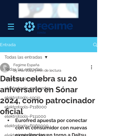
Entrada
Todas las entradas
Fegime España
Todas las entradas
25 mar 2024
3 min de lectura
Daitsu celebra su 20
elektrotools-grupo
aniversario en Sónar
elektrotools-proveedor
elektrotools-socio
2024, como patrocinador
elektrotools-P118000
oficial
elektrotools-P111000
Eurofred apuesta por conectar 
elektrotools-P060000
con el consumidor con nuevas 
experiencias en torno a Daitsu, 
elektrotools-P027000