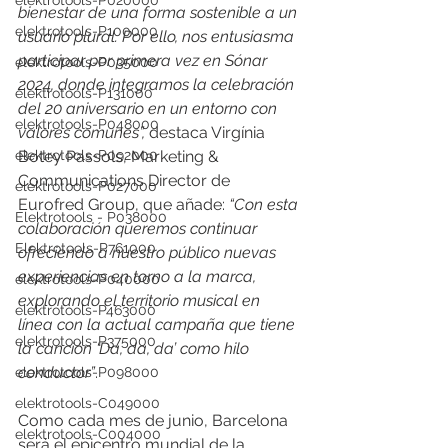
elektrotools-P020000
bienestar de una forma sostenible a un 
elektrotools-P100000
usuario plural. Por ello, nos entusiasma 
participar por primera vez en Sónar 
elektrotools-P035000
2024, donde integramos la celebración 
elektrotools-P131000
del 20 aniversario en un entorno con 
elektrotools-P048000
valores comunes”,
 destaca Virgínia 
elektrotools-P092000
Botey Passols, Marketing & 
Communications Director de 
elektrotools-P027000
Eurofred Group, que añade: 
“Con esta 
Elektrotools - P038000
colaboración queremos continuar 
Elektrotools-P761000
ofreciendo a nuestro público nuevas 
experiencias en torno a la marca, 
elektrotools-P040000
explorando el territorio musical en 
elektrotools-P463000
línea con la actual campaña que tiene 
elektrotools-P375000
la canción ‘Da, da, da’ como hilo 
conductor”
.
elektrotools-P098000
elektrotools-C049000
Como cada mes de junio, Barcelona 
elektrotools-C004000
será el epicentro mundial de la 