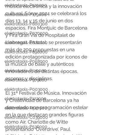
elektrotools-P120000
música electrónica y la innovación 
cultural. Sónar 2024 se celebrará los 
elektrotools-P179000
días 13, 14 y 15 de junio en dos 
elektrotools-P800300
espacios, Fira Montjuïc de Barcelona 
elektrotools-P070000
y Fira Gran Via de Hospitalet de 
Llobregat. En total, se presentarán 
elektrotools-P820000
más de 200 propuestas en una 
elektrotools-P898000
edición protagonizada por iconos de 
elektrotools-P058000
la música de baile y auténticos 
elektrotools-P110000
innovadores de distintas épocas, 
escenas y disciplinas.
elektrotools-P979800
elektrotools-P003000
El 31ª Festival de Música, Innovación 
elektrotools-P122000
y Creatividad de Barcelona ya ha 
desvelado una programación estelar 
elektrotools-P547000
en la que destacan grandes figuras 
elektrotools-C039000
como Air, Charlotte de Witte 
elektrotools-P536000
presentando ‘Overdrive’, Paul 