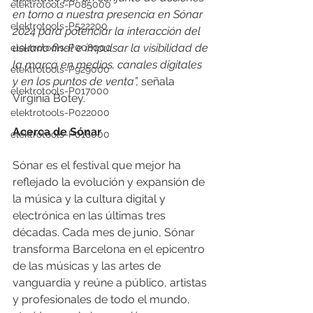
elektrotools-P085000
en torno a nuestra presencia en Sónar 
elektrotools-P522200
2024 para potenciar la interacción del 
usuario final e impulsar la visibilidad de 
elektrotools-P008000
la marca en medios, canales digitales 
elektrotools-P929000
y en los puntos de venta”,
 señala 
elektrotools-P017000
Virgínia Botey.
elektrotools-P022000
Acerca de Sónar
elektrotools-P018000
Sónar es el festival que mejor ha 
reflejado la evolución y expansión de 
la música y la cultura digital y 
electrónica en las últimas tres 
décadas. Cada mes de junio, Sónar 
transforma Barcelona en el epicentro 
de las músicas y las artes de 
vanguardia y reúne a público, artistas 
y profesionales de todo el mundo, 