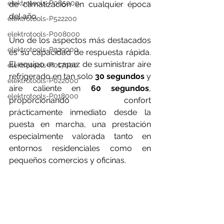
elektrotools-P085000
de climatización en cualquier época 
del año.
elektrotools-P522200
elektrotools-P008000
Uno de los aspectos más destacados 
elektrotools-P929000
es su capacidad de respuesta rápida. 
El equipo es capaz de suministrar aire 
elektrotools-P017000
refrigerado en tan solo 
30 segundos
 y 
elektrotools-P022000
aire caliente en 
60 segundos
, 
elektrotools-P018000
proporcionando confort 
prácticamente inmediato desde la 
puesta en marcha, una prestación 
especialmente valorada tanto en 
entornos residenciales como en 
pequeños comercios y oficinas.