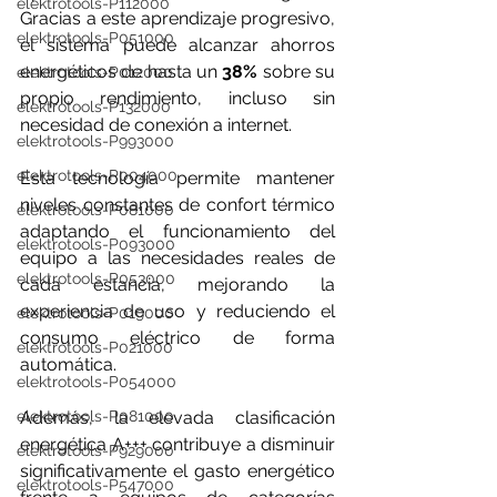
elektrotools-P112000
Gracias a este aprendizaje progresivo, 
elektrotools-P051000
el sistema puede alcanzar ahorros 
energéticos de hasta un 
38%
 sobre su 
elektrotools-P012000
propio rendimiento, incluso sin 
elektrotools-P132000
necesidad de conexión a internet.
elektrotools-P993000
elektrotools-P004000
Esta tecnología permite mantener 
niveles constantes de confort térmico 
elektrotools-P081000
adaptando el funcionamiento del 
elektrotools-P093000
equipo a las necesidades reales de 
elektrotools-P053000
cada estancia, mejorando la 
experiencia de uso y reduciendo el 
elektrotools-P019000
consumo eléctrico de forma 
elektrotools-P021000
automática.
elektrotools-P054000
elektrotools-P081000
Además, la elevada clasificación 
energética A+++ contribuye a disminuir 
elektrotools-P929000
significativamente el gasto energético 
elektrotools-P547000