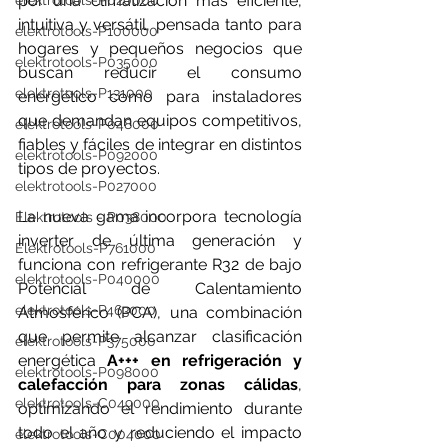
por una climatización más eficiente, 
elektrotools-P020000
intuitiva y versátil, pensada tanto para 
elektrotools-P100000
hogares y pequeños negocios que 
elektrotools-P035000
buscan reducir el consumo 
elektrotools-P131000
energético como para instaladores 
que demandan equipos competitivos, 
elektrotools-P048000
fiables y fáciles de integrar en distintos 
elektrotools-P092000
tipos de proyectos.
elektrotools-P027000
La nueva gama incorpora tecnología 
Elektrotools - P038000
inverter de última generación y 
Elektrotools-P761000
funciona con refrigerante R32 de bajo 
elektrotools-P040000
Potencial de Calentamiento 
elektrotools-P463000
Atmosférico (PCA), una combinación 
que permite alcanzar clasificación 
elektrotools-P375000
energética 
A+++ en refrigeración y 
elektrotools-P098000
calefacción para zonas cálidas
, 
elektrotools-C049000
optimizando el rendimiento durante 
todo el año y reduciendo el impacto 
elektrotools-C004000