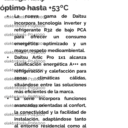
óptimo hasta +53ºC
elektrotools-P102000
La nueva gama de Daitsu 
elektrotools-P087000
incorpora tecnología inverter y 
elektrotools-P096000
refrigerante R32 de bajo PCA 
elektrotools-P041000
para ofrecer un consumo 
energético optimizado y un 
elektrotools-P083000
mayor respeto medioambiental.
elektrotools-P040000
Daitsu Artic Pro 1x1 alcanza 
elektrotools-P046000
clasificación energética A+++ en 
elektrotools-P121000
refrigeración y calefacción para 
zonas climáticas cálidas, 
elektrotools-P118000
situándose entre las soluciones 
elektrotools-P059000
más eficientes de la marca.
elektrotools-P086000
La serie incorpora funciones 
avanzadas orientadas al confort, 
elektrotools-P033000
la conectividad y la facilidad de 
elektrotools-P043000
instalación, adaptándose tanto 
elektrotools-P065000
al entorno residencial como al 