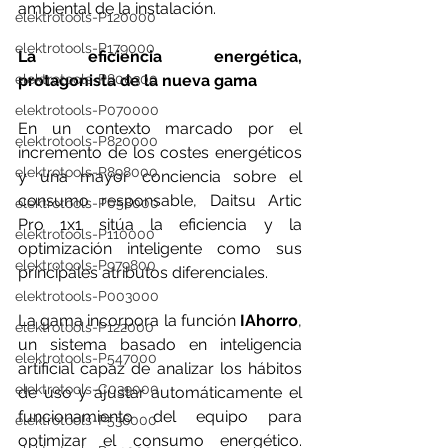
ambiental de la instalación.
elektrotools-P120000
elektrotools-P179000
La eficiencia energética, 
elektrotools-P800300
protagonista de la nueva gama
elektrotools-P070000
En un contexto marcado por el 
elektrotools-P820000
incremento de los costes energéticos 
elektrotools-P898000
y una mayor conciencia sobre el 
consumo responsable, Daitsu Artic 
elektrotools-P058000
Pro 1x1 sitúa la eficiencia y la 
elektrotools-P110000
optimización inteligente como sus 
elektrotools-P979800
principales atributos diferenciales.
elektrotools-P003000
La gama incorpora la función 
IAhorro
, 
elektrotools-P122000
un sistema basado en inteligencia 
elektrotools-P547000
artificial capaz de analizar los hábitos 
elektrotools-C039000
de uso y ajustar automáticamente el 
funcionamiento del equipo para 
elektrotools-P536000
optimizar el consumo energético. 