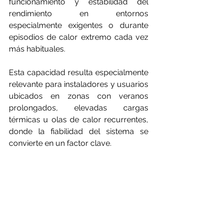
funcionamiento y estabilidad del 
rendimiento en entornos 
especialmente exigentes o durante 
episodios de calor extremo cada vez 
más habituales.
Esta capacidad resulta especialmente 
relevante para instaladores y usuarios 
ubicados en zonas con veranos 
prolongados, elevadas cargas 
térmicas u olas de calor recurrentes, 
donde la fiabilidad del sistema se 
convierte en un factor clave.
Una solución versátil para vivienda y 
pequeño terciario
Disponible en cuatro potencias —2,6 
kW, 3,5 kW, 5,0 kW y 6,4 kW—, la 