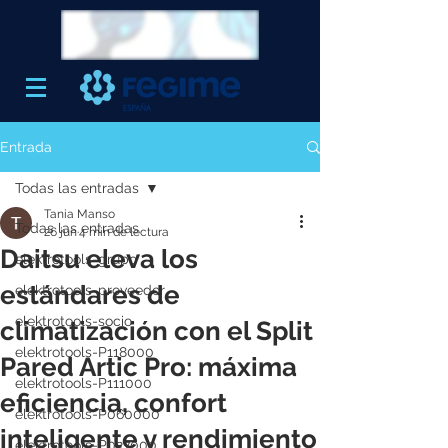
Entrada
Todas las entradas
Tania Manso
Todas las entradas
26 jun
4 min de lectura
Daitsu eleva los
elektrotools-grupo
estándares de
elektrotools-proveedor
elektrotools-socio
climatización con el Split
elektrotools-P118000
Pared Artic Pro: máxima
elektrotools-P111000
eficiencia, confort
elektrotools-P060000
inteligente y rendimiento
elektrotools-P027000