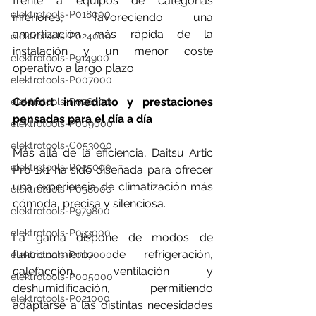
frente a equipos de categorías 
elektrotools-P018000
inferiores, favoreciendo una 
amortización más rápida de la 
elektrotools-P024000
instalación y un menor coste 
elektrotools-P914900
operativo a largo plazo.
elektrotools-P007000
Confort inmediato y prestaciones 
elektrotools-P026000
pensadas para el día a día
elektrotools-P009000
elektrotools-C053000
Más allá de la eficiencia, Daitsu Artic 
elektrotools-P025000
Pro 1x1 ha sido diseñada para ofrecer 
una experiencia de climatización más 
elektrotools-P058000
cómoda, precisa y silenciosa.
elektrotools-P979800
elektrotools-P033000
La gama dispone de modos de 
funcionamiento de refrigeración, 
elektrotools-P007000
calefacción, ventilación y 
elektrotools-P005000
deshumidificación, permitiendo 
elektrotools-P021000
adaptarse a las distintas necesidades 