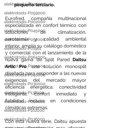
elektrotools-P040000
pequeño terciario.
elektrotools-P059000
Eurofred, compañía multinacional 
elektrotools-P002000
especializada en confort térmico con 
elektrotools-P045000
soluciones de climatización, 
aerotermia y calidad ambiental 
elektrotools-P052000
interior, amplía su catálogo doméstico 
elektrotools-P01961
y comercial con el lanzamiento de la 
elektrotools-P064000
nueva gama de Split Pared 
Daitsu 
elektrotools-P099000
Artic Pro
, una solución monosplit 
diseñada para responder a las nuevas 
elektrotools-P046000
exigencias del mercado: mayor 
elektrotools-P030000
eficiencia energética, conectividad 
elektrotools-P138000
inteligente, confort inmediato y 
fiabilidad incluso en condiciones 
elektrotools-P066000
climáticas extremas.
elektrotools-P102000
elektrotools-P036000
Con esta nueva serie, Daitsu apuesta 