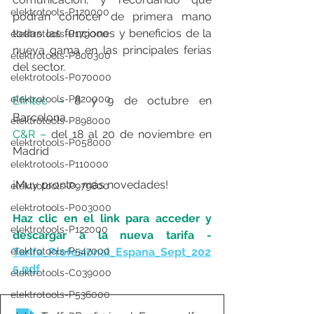
elektrotools-P120000
podrán conocer de primera mano 
todas las funciones y beneficios de la 
elektrotools-P179000
nueva gama en las principales ferias 
elektrotools-P800300
del sector.
elektrotools-P070000
elektrotools-P820000
Efintec – 
8 y 9 de octubre en 
Barcelona
elektrotools-P898000
C&R – 
del 18 al 20 de noviembre en 
elektrotools-P058000
Madrid
elektrotools-P110000
¡Muy pronto, más novedades!
elektrotools-P979800
elektrotools-P003000
Haz clic en el link para acceder y 
elektrotools-P122000
descargar a la nueva tarifa - 
elektrotools-P547000
Tarifa_Profesional_Espana_Sept_202
5.pdf
elektrotools-C039000
elektrotools-P536000