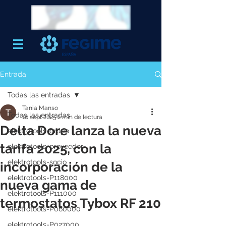
Entrada
Todas las entradas
Tania Manso
Todas las entradas
10 sept 2025
2 min de lectura
Delta Dore lanza la nueva
elektrotools-grupo
tarifa 2025, con la
elektrotools-proveedor
elektrotools-socio
incorporación de la
elektrotools-P118000
nueva gama de
elektrotools-P111000
termostatos Tybox RF 210
elektrotools-P060000
elektrotools-P027000