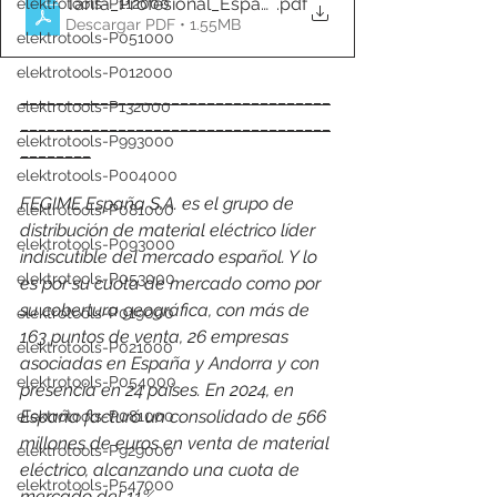
Tarifa_Profesional_Espana_Sept_2025
.pdf
elektrotools-P112000
Descargar PDF • 1.55MB
elektrotools-P051000
elektrotools-P012000
___________________________________
elektrotools-P132000
___________________________________
elektrotools-P993000
________
elektrotools-P004000
FEGIME España S.A. es el grupo de 
elektrotools-P081000
distribución de material eléctrico líder 
elektrotools-P093000
indiscutible del mercado español. Y lo 
elektrotools-P053000
es por su cuota de mercado como por 
su cobertura geográfica, con más de 
elektrotools-P019000
163 puntos de venta, 26 empresas 
elektrotools-P021000
asociadas en España y Andorra y con 
elektrotools-P054000
presencia en 24 países. 
En 2024, en 
España facturó un consolidado de 566 
elektrotools-P081000
millones de euros en venta de material 
elektrotools-P929000
eléctrico, alcanzando una cuota de 
elektrotools-P547000
mercado del 11%