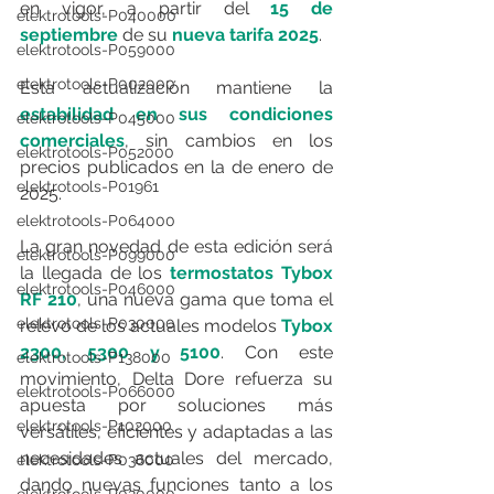
en vigor, a partir del 
15 de 
elektrotools-P040000
septiembre
 de su 
nueva tarifa 2025
.
elektrotools-P059000
elektrotools-P002000
Esta actualización mantiene la 
estabilidad en sus condiciones 
elektrotools-P045000
comerciales
, sin cambios en los 
elektrotools-P052000
precios publicados en la de enero de 
elektrotools-P01961
2025.
elektrotools-P064000
La gran novedad de esta edición será 
elektrotools-P099000
la llegada de los 
termostatos Tybox 
elektrotools-P046000
RF 210
, una nueva gama que toma el 
elektrotools-P030000
relevo de los actuales modelos 
Tybox 
2300, 5300 y 5100
. Con este 
elektrotools-P138000
movimiento, Delta Dore refuerza su 
elektrotools-P066000
apuesta por soluciones más 
elektrotools-P102000
versátiles, eficientes y adaptadas a las 
necesidades actuales del mercado, 
elektrotools-P036000
dando nuevas funciones tanto a los 