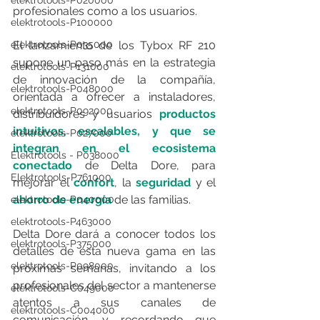
elektrotools-P020000
profesionales como a los usuarios.
elektrotools-P100000
elektrotools-P035000
El lanzamiento de los Tybox RF 210 
supone un paso más en la estrategia 
elektrotools-P131000
de innovación de la compañía, 
elektrotools-P048000
orientada a ofrecer a instaladores, 
elektrotools-P092000
distribuidores y usuarios 
productos 
intuitivos, escalables, y que se 
elektrotools-P027000
integran en el ecosistema 
Elektrotools - P038000
conectado
 de Delta Dore, para 
Elektrotools-P761000
mejorar el 
confort
, la 
seguridad 
y el 
ahorro de energía
 de las familias.
elektrotools-P040000
elektrotools-P463000
Delta Dore dará a conocer todos los 
elektrotools-P375000
detalles de esta nueva gama en las 
elektrotools-P098000
próximas semanas, invitando a los 
profesionales del sector a mantenerse 
elektrotools-C049000
atentos a sus canales de 
elektrotools-C004000
comunicación, y recordando que 