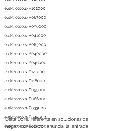
elektrotools-P102000
elektrotools-P087000
elektrotools-P096000
elektrotools-P041000
elektrotools-P083000
elektrotools-P040000
elektrotools-P046000
elektrotools-P121000
elektrotools-P118000
elektrotools-P059000
elektrotools-P086000
elektrotools-P033000
elektrotools-P043000
Delta Dore, referente en soluciones de 
hogar conectado, anuncia la entrada 
elektrotools-P065000