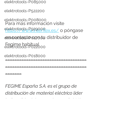
elektrotools-P085000
elektrotools-P522200
elektrotools-P008000
Para más información visite 
elektrotools-P929000
https://www.interflex.es/
 o póngase 
en contacto con tu distribuidor de 
elektrotools-P017000
Fegime habitual
elektrotools-P022000
elektrotools-P018000
___________________________________
___________________________________
_______
FEGIME España S.A. es el grupo de 
distribución de material eléctrico líder 
indiscutible del mercado español. Y lo 
es por su cuota de mercado como por 
su cobertura geográfica, con más de 
168 puntos de venta, 26 empresas 
asociadas en España y Andorra y con 