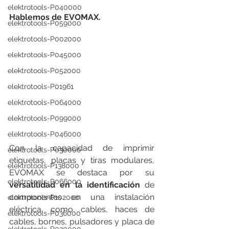
elektrotools-P040000
Hablemos de EVOMAX.
elektrotools-P059000
elektrotools-P002000
elektrotools-P045000
elektrotools-P052000
elektrotools-P01961
elektrotools-P064000
elektrotools-P099000
elektrotools-P046000
Con la capacidad de imprimir 
elektrotools-P030000
etiquetas, placas y tiras modulares, 
elektrotools-P138000
EVOMAX se destaca por su 
elektrotools-P066000
versatilidad en la identificación
 de 
componentes en una instalación 
elektrotools-P102000
eléctrica, como cables, haces de 
elektrotools-P036000
cables, bornes, pulsadores y placa de 