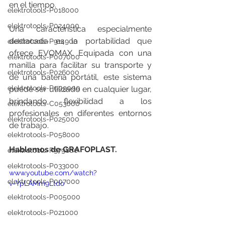
en el tiempo.
elektrotools-P018000
elektrotools-P024000
Una característica especialmente 
destacada es la portabilidad que 
elektrotools-P914900
ofrece EVOMAX. Equipada con una 
elektrotools-P007000
manilla para facilitar su transporte y 
elektrotools-P026000
de una batería portátil, este sistema 
elektrotools-P009000
puede ser utilizado en cualquier lugar, 
brindando flexibilidad a los 
elektrotools-C053000
profesionales en diferentes entornos 
elektrotools-P025000
de trabajo.
elektrotools-P058000
Hablemos de GRAFOPLAST.
elektrotools-P979800
elektrotools-P033000
www.youtube.com/watch?
elektrotools-P007000
v=YpLAMm9Ltdo
elektrotools-P005000
elektrotools-P021000