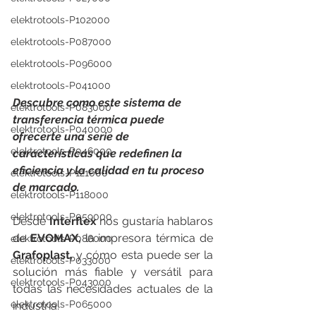
elektrotools-P102000
elektrotools-P087000
elektrotools-P096000
elektrotools-P041000
Descubre como este sistema de 
elektrotools-P083000
transferencia térmica puede 
elektrotools-P040000
ofrecerte una serie de 
elektrotools-P046000
características que redefinen la 
eficiencia y la calidad en tu proceso 
elektrotools-P121000
de marcado.
elektrotools-P118000
elektrotools-P059000
Desde 
Interflex
 nos gustaría hablaros 
de 
EVOMAX,
 la impresora térmica de
elektrotools-P086000
Grafoplast, 
y cómo esta puede ser la 
elektrotools-P033000
solución más fiable y versátil para 
elektrotools-P043000
todas las necesidades actuales de la 
elektrotools-P065000
industria. 