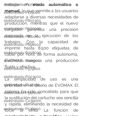
trabajar en 
modo automático o 
elektrotools-P120000
manual,
 lo que permite a los usuarios 
elektrotools-P179000
adaptarse a diversas necesidades de 
elektrotools-P800300
producción, mientras que el nuevo 
elektrotools-P070000
cargador garantiza una precisión 
mejorada en la ejecución de los 
elektrotools-P820000
trabajos. Con la capacidad de 
elektrotools-P898000
imprimir hasta 8.500 etiquetas de 
elektrotools-P058000
cable por hora de forma autónoma, 
EVOMAX asegura una producción 
elektrotools-P110000
fluida y efectiva.
elektrotools-P979800
elektrotools-P003000
La
simplicidad de uso es una 
elektrotools-P122000
prioridad en el diseño de EVOMAX. El 
sistema ha sido concebido para que 
elektrotools-P547000
la sustitución del cartucho sea sencilla 
elektrotools-C039000
y rápida, eliminando la necesidad de 
elektrotools-P536000
tocar la cinta. La función de 