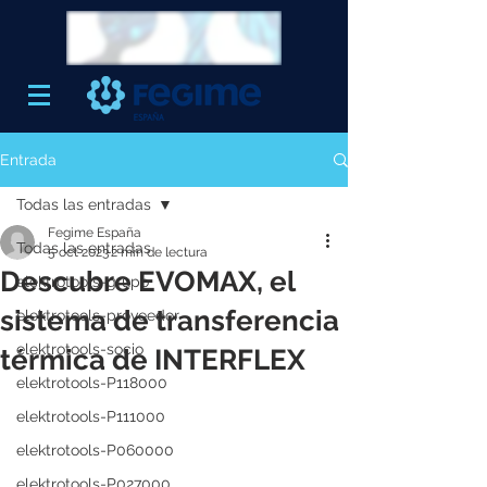
Entrada
Todas las entradas
Fegime España
Todas las entradas
5 oct 2023
2 min de lectura
Descubre EVOMAX, el
elektrotools-grupo
sistema de transferencia
elektrotools-proveedor
elektrotools-socio
térmica de INTERFLEX
elektrotools-P118000
elektrotools-P111000
elektrotools-P060000
elektrotools-P027000