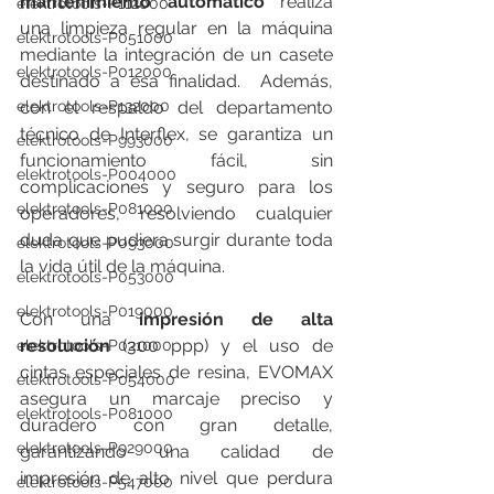
mantenimiento automático
 realiza 
elektrotools-P112000
una limpieza regular en la máquina 
elektrotools-P051000
mediante la integración de un casete 
elektrotools-P012000
destinado a esa finalidad.  Además, 
con el respaldo del departamento 
elektrotools-P132000
técnico de Interflex, se garantiza un 
elektrotools-P993000
funcionamiento fácil, sin 
elektrotools-P004000
complicaciones y seguro para los 
elektrotools-P081000
operadores, resolviendo cualquier 
duda que pudiera surgir durante toda 
elektrotools-P093000
la vida útil de la máquina.
elektrotools-P053000
elektrotools-P019000
Con una 
impresión de alta 
resolución
 (300 ppp) y el uso de 
elektrotools-P021000
cintas especiales de resina, EVOMAX 
elektrotools-P054000
asegura un marcaje preciso y 
elektrotools-P081000
duradero con gran detalle, 
elektrotools-P929000
garantizando una calidad de 
impresión de alto nivel que perdura 
elektrotools-P547000