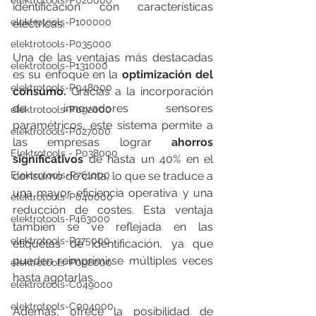
elektrotools-P020000
identificación con características 
elektrotools-P100000
eléctricas.
elektrotools-P035000
Una de las ventajas más destacadas 
elektrotools-P131000
es su enfoque en la 
optimización del 
elektrotools-P048000
consumo. 
Gracias a la incorporación 
de innovadores sensores 
elektrotools-P092000
paramétricos, este sistema permite a 
elektrotools-P027000
las empresas lograr 
ahorros 
Elektrotools - P038000
significativos
 de hasta un 40% en el 
consumo de cinta, lo que se traduce a 
Elektrotools-P761000
una mayor eficiencia operativa y una 
elektrotools-P040000
reducción de costes. Esta ventaja 
elektrotools-P463000
también se ve reflejada en las 
elektrotools-P375000
etiquetas de identificación, ya que 
pueden reimprimirse múltiples veces 
elektrotools-P098000
hasta agotarlas.
elektrotools-C049000
elektrotools-C004000
Además, ofrece la posibilidad de 