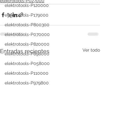
elektrotools-P027000
elektrotools-P120000
elektrotools-P179000
elektrotools-P800300
elektrotools-P070000
elektrotools-P820000
Ver todo
Entradas recientes
elektrotools-P898000
elektrotools-P058000
elektrotools-P110000
elektrotools-P979800
elektrotools-P003000
elektrotools-P122000
elektrotools-P547000
elektrotools-C039000
elektrotools-P536000