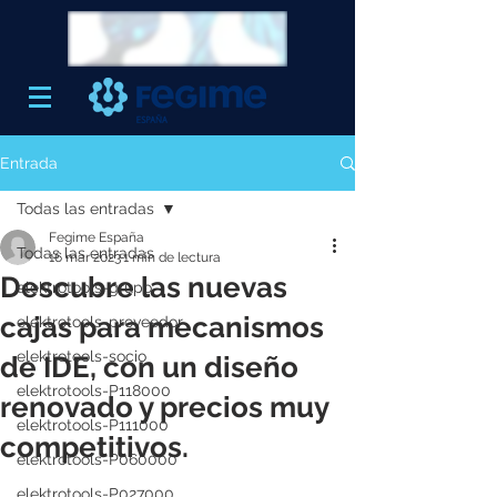
Entrada
Todas las entradas
Fegime España
Todas las entradas
16 mar 2023
1 min de lectura
Descubre las nuevas
elektrotools-grupo
cajas para mecanismos
elektrotools-proveedor
elektrotools-socio
de IDE, con un diseño
elektrotools-P118000
renovado y precios muy
elektrotools-P111000
competitivos.
elektrotools-P060000
elektrotools-P027000