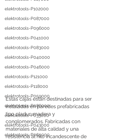
elektrotools-P102000
elektrotools-P087000
elektrotools-P096000
elektrotools-P041000
elektrotools-P083000
elektrotools-P040000
elektrotools-P046000
elektrotools-P121000
elektrotools-P118000
elektrotools-P059000
Estas cajas están destinadas para ser 
elektrotools-P086000
instaladas en paredes prefabricadas 
tipo pladur, madera y 
elektrotools-P033000
conglomerados. Fabricadas con 
elektrotools-P043000
materiales de alta calidad y una 
elektrotools-P065000
resistencia al hilo incandescente de 