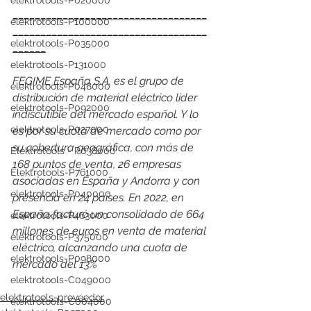
elektrotools-P020000
___________________________________
elektrotools-P100000
___________________________________
elektrotools-P035000
______
elektrotools-P131000
FEGIME España S.A. es el grupo de 
elektrotools-P048000
distribución de material eléctrico líder 
elektrotools-P092000
indiscutible del mercado español. Y lo 
elektrotools-P027000
es por su cuota de mercado como por 
su cobertura geográfica, con más de 
Elektrotools - P038000
168 puntos de venta, 26 empresas 
Elektrotools-P761000
asociadas en España y Andorra y con 
elektrotools-P040000
presencia en 24 países. En 2022, en 
España facturó un consolidado de 664 
elektrotools-P463000
millones de euros en venta de material 
elektrotools-P375000
eléctrico, alcanzando una cuota de 
elektrotools-P098000
mercado del 13%
elektrotools-C049000
elektrotools-proveedor
elektrotools-C004000