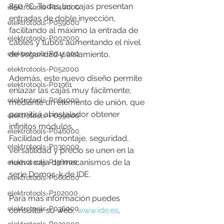
850 ºC. Todas las cajas presentan 
elektrotools-P040000
entradas de doble inyección, 
elektrotools-P059000
facilitando al máximo la entrada de 
elektrotools-P002000
cables y tubos aumentando el nivel 
elektrotools-P045000
de seguridad y aislamiento.
elektrotools-P052000
Además, este nuevo diseño permite 
elektrotools-P01961
enlazar las cajas muy fácilmente, 
elektrotools-P064000
mediante un elemento de unión, que 
permitirá al instalador obtener 
elektrotools-P099000
infinitos módulos.
elektrotools-P046000
Facilidad de montaje, seguridad, 
elektrotools-P030000
versatilidad y precio se unen en la 
nueva caja de mecanismos de la 
elektrotools-P138000
serie Domos-k de IDE.
elektrotools-P066000
elektrotools-P102000
Para más información puedes 
elektrotools-P036000
consultar su web, 
www.ide.es
.