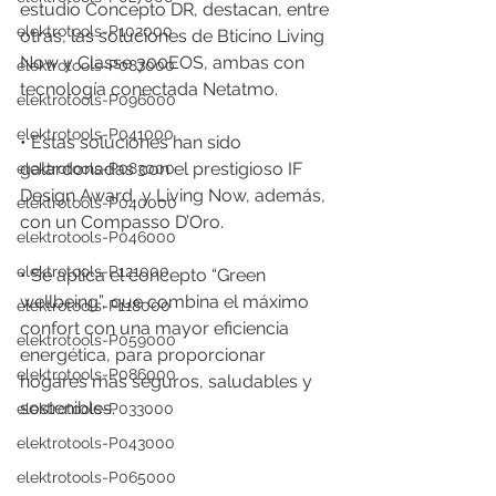
estudio Concepto DR, destacan, entre 
elektrotools-P102000
otras, las soluciones de Bticino Living 
Now y Classe 300EOS, ambas con 
elektrotools-P087000
tecnología conectada Netatmo.
elektrotools-P096000
elektrotools-P041000
• Estas soluciones han sido 
galardonadas con el prestigioso IF 
elektrotools-P083000
Design Award, y Living Now, además, 
elektrotools-P040000
con un Compasso D’Oro.
elektrotools-P046000
elektrotools-P121000
• Se aplica el concepto “Green 
wellbeing”, que combina el máximo 
elektrotools-P118000
confort con una mayor eficiencia 
elektrotools-P059000
energética, para proporcionar 
elektrotools-P086000
hogares más seguros, saludables y 
sostenibles.
elektrotools-P033000
elektrotools-P043000
elektrotools-P065000