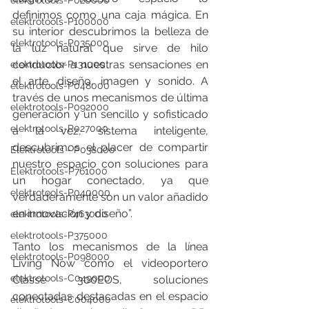
elektrotools-P020000
definimos como una caja mágica. En 
elektrotools-P100000
su interior descubrimos la belleza de 
elektrotools-P035000
la luz natural que sirve de hilo 
conductor a nuestras sensaciones en 
elektrotools-P131000
el arte, diseño, imagen y sonido. A 
elektrotools-P048000
través de unos mecanismos de última 
elektrotools-P092000
generación y un sencillo y sofisticado 
elektrotools-P027000
a la vez, sistema inteligente, 
descubrimos el placer de compartir 
Elektrotools - P038000
nuestro espacio con soluciones para 
Elektrotools-P761000
un hogar conectado, ya que 
elektrotools-P040000
verdaderamente son un valor añadido 
en innovación y diseño”.
elektrotools-P463000
elektrotools-P375000
Tanto los mecanismos de la línea 
elektrotools-P098000
Living Now como el videoportero 
elektrotools-C049000
Classe 300EOS, soluciones 
conectadas destacadas en el espacio 
elektrotools-C004000