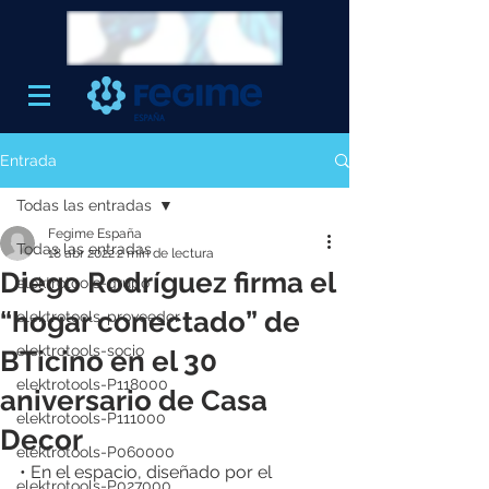
Entrada
Todas las entradas
Fegime España
Todas las entradas
18 abr 2022
2 min de lectura
Diego Rodríguez firma el
elektrotools-grupo
“hogar conectado” de
elektrotools-proveedor
elektrotools-socio
BTicino en el 30
elektrotools-P118000
aniversario de Casa
elektrotools-P111000
Decor
elektrotools-P060000
• En el espacio, diseñado por el 
elektrotools-P027000