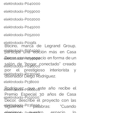
elektrotools-P040000
elektrotools-P059000
elektrotools-P002000
elektrotools-P045000
elektrotools-P052000
elektrotools-P01961
Bticino, marca de Legrand Group, 
elektrotools-P064000
participa una edición más en Casa 
Decor, con un espacio en forma de un 
elektrotools-P099000
salón de “hogar conectado” creado 
elektrotools-P046000
por el prestigioso interiorista y 
elektrotools-P030000
diseñador Diego Rodríguez.
elektrotools-P138000
Rodríguez, que este año recibe el 
elektrotools-P066000
Premio Especial 30 años de Casa 
elektrotools-P102000
Decor, describe el proyecto con las 
elektrotools-P036000
siguientes palabras: “Cuando 
elegimos nuestro espacio lo 