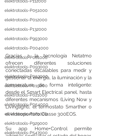
elektrotools-P112000
elektrotools-P051000
elektrotools-P012000
elektrotools-P132000
elektrotools-P993000
elektrotools-P004000
Gracias a la tecnología Netatmo 
elektrotools-P081000
ofrecen diferentes soluciones 
elektrotools-P093000
conectadas escalables para medir y 
elektrotools-P053000
gestionar la energía, la iluminación y la 
temperatura de forma inteligente: 
elektrotools-P019000
desde el Smart Electrical panel, hasta 
elektrotools-P021000
diferentes mecanismos (Living Now y 
elektrotools-P054000
Livinglight), el termostato Smarther o 
el videoportero Classe 300EOS.
elektrotools-P081000
elektrotools-P929000
Su app Home+Control permite 
elektrotools-P547000
además consultar el estado del hogar, 