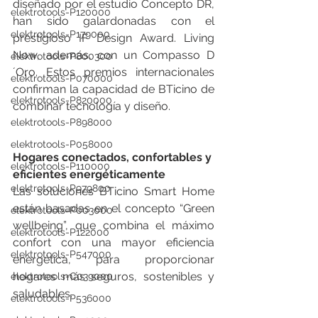
diseñado por el estudio Concepto DR, 
elektrotools-P120000
han sido galardonadas con el 
elektrotools-P179000
prestigioso IF Design Award. Living 
Now, además, con un Compasso D
elektrotools-P800300
´Oro. Estos premios internacionales 
elektrotools-P070000
confirman la capacidad de BTicino de 
elektrotools-P820000
combinar tecnología y diseño.
elektrotools-P898000
elektrotools-P058000
Hogares conectados, confortables y 
elektrotools-P110000
eficientes energéticamente
elektrotools-P979800
Las soluciones BTicino Smart Home 
están basadas en el concepto “Green 
elektrotools-P003000
wellbeing”, que combina el máximo 
elektrotools-P122000
confort con una mayor eficiencia 
elektrotools-P547000
energética, para proporcionar 
hogares más seguros, sostenibles y 
elektrotools-C039000
saludables.
elektrotools-P536000