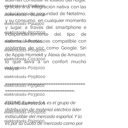
elektrotools-P018000
gracias a la integración nativa con las 
soluciones de seguridad de Netatmo, 
elektrotools-P024000
y su consumo, en cualquier momento 
elektrotools-P914900
y lugar, a través del smartphone e 
elektrotools-P007000
independientemente del tipo de 
sistema. Además, es compatible con 
elektrotools-P026000
asistentes de voz como Google, Siri 
elektrotools-P009000
de Apple Homekit y Alexa de Amazon, 
elektrotools-C053000
lo que lleva a un confort mucho 
elektrotools-P025000
mayor.
elektrotools-P058000
___________________________________
elektrotools-P979800
______________________________ 
elektrotools-P033000
FEGIME España S.A. es el grupo de 
elektrotools-P007000
distribución de material eléctrico líder 
elektrotools-P005000
indiscutible del mercado español. Y lo 
elektrotools-P021000
es por su cuota de mercado como por 