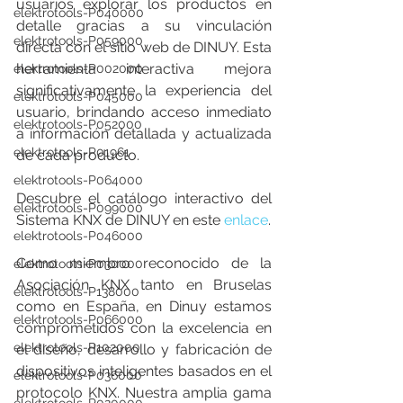
usuarios explorar los productos en 
elektrotools-P040000
detalle gracias a su vinculación 
elektrotools-P059000
directa con el sitio web de DINUY. Esta 
herramienta interactiva mejora 
elektrotools-P002000
significativamente la experiencia del 
elektrotools-P045000
usuario, brindando acceso inmediato 
elektrotools-P052000
a información detallada y actualizada 
elektrotools-P01961
de cada producto.
elektrotools-P064000
Descubre el catálogo interactivo del 
elektrotools-P099000
Sistema KNX de DINUY en este 
enlace
.
elektrotools-P046000
Como miembro reconocido de la 
elektrotools-P030000
Asociación KNX tanto en Bruselas 
elektrotools-P138000
como en España, en Dinuy estamos 
elektrotools-P066000
comprometidos con la excelencia en 
elektrotools-P102000
el diseño, desarrollo y fabricación de 
dispositivos inteligentes basados en el 
elektrotools-P036000
protocolo KNX. Nuestra amplia gama 