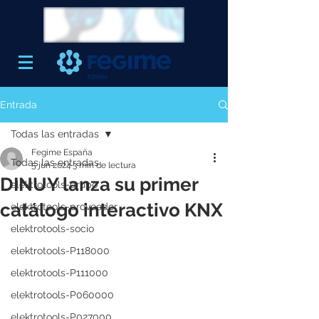
Entrada
Todas las entradas
Fegime España
Todas las entradas
5 jun 2024
3 min de lectura
DINUY lanza su primer
elektrotools-grupo
catálogo interactivo KNX
elektrotools-proveedor
elektrotools-socio
elektrotools-P118000
elektrotools-P111000
elektrotools-P060000
elektrotools-P027000