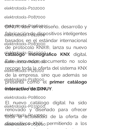
elektrotools-P102000
elektrotools-P087000
elektrotools-P096000
DINUY, líder en el diseño, desarrollo y 
fabricación de dispositivos inteligentes 
elektrotools-P041000
basados en el estándar internacional 
elektrotools-P083000
de protocolo KNX®, lanza su nuevo 
elektrotools-P040000
catálogo monográfico KNX
 digital. 
Este innovador documento no solo 
elektrotools-P046000
recoge toda la oferta del sistema KNX 
elektrotools-P121000
de la empresa, sino que además se 
elektrotools-P118000
presenta como el 
primer catálogo 
interactivo de DINUY
.
elektrotools-P059000
elektrotools-P086000
El nuevo catálogo digital ha sido 
elektrotools-P033000
renovado y diseñado para ofrecer 
elektrotools-P043000
toda la actualidad de la oferta de 
dispositivos KNX, permitiendo a los 
elektrotools-P065000