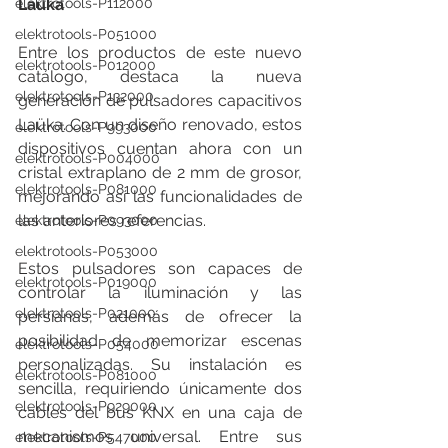
Laüka
elektrotools-P112000
elektrotools-P051000
Entre los productos de este nuevo 
elektrotools-P012000
catálogo, destaca la nueva 
elektrotools-P132000
generación de pulsadores capacitivos 
Laüka. Con un diseño renovado, estos 
elektrotools-P993000
dispositivos cuentan ahora con un 
elektrotools-P004000
cristal extraplano de 2 mm de grosor, 
elektrotools-P081000
mejorando así las funcionalidades de 
las anteriores referencias.
elektrotools-P093000
elektrotools-P053000
Estos pulsadores son capaces de 
elektrotools-P019000
controlar la iluminación y las 
elektrotools-P021000
persianas, además de ofrecer la 
posibilidad de memorizar escenas 
elektrotools-P054000
personalizadas. Su instalación es 
elektrotools-P081000
sencilla, requiriendo únicamente dos 
elektrotools-P929000
cables del bus KNX en una caja de 
mecanismos universal. Entre sus 
elektrotools-P547000