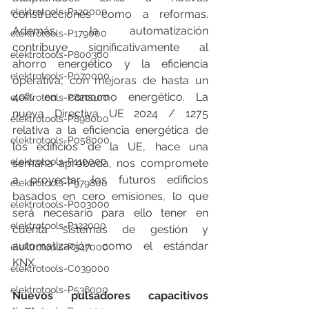
elektrotools-P120000
construcciones como a reformas. 
Además, la automatización 
elektrotools-P179000
contribuye significativamente al 
elektrotools-P800300
ahorro energético y la eficiencia 
elektrotools-P070000
operativa, con mejoras de hasta un 
40% en consumo energético. La 
elektrotools-P820000
nueva Directiva UE 2024 / 1275 
elektrotools-P898000
relativa a la eficiencia energética de 
elektrotools-P058000
los edificios de la UE, hace una 
elektrotools-P110000
semana aprobada, nos compromete 
a proyectar los futuros edificios 
elektrotools-P979800
basados en cero emisiones, lo que 
elektrotools-P003000
será necesario para ello tener en 
elektrotools-P122000
cuenta sistemas de gestión y 
automatización como el estándar 
elektrotools-P547000
KNX. 
elektrotools-C039000
elektrotools-P536000
Nuevos pulsadores capacitivos 