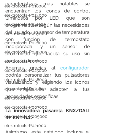
características más notables se 
elektrotools-P018000
encuentran los iconos de control 
elektrotools-P024000
luminosos por LED, que son 
elektrotools-P914900
programables según las necesidades 
del usuario, un sensor de temperatura 
elektrotools-P007000
con función de termostato 
elektrotools-P026000
incorporada, y un sensor de 
elektrotools-P009000
proximidad que facilita su uso sin 
contacto directo.
elektrotools-C053000
Además, gracias al 
configurador
, 
elektrotools-P025000
podrás personalizar tus pulsadores 
elektrotools-P058000
visualizando y eligiendo los iconos 
que mejor se adapten a tus 
elektrotools-P979800
necesidades específicas.
elektrotools-P033000
elektrotools-P007000
La innovadora pasarela KNX/DALI 
elektrotools-P005000
RE KNT DA2
elektrotools-P021000
Asimismo, este catálogo incluye el 