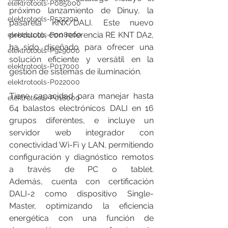
elektrotools-P085000
próximo lanzamiento de Dinuy, la 
elektrotools-P522200
pasarela KNX/DALI. Este nuevo 
producto, con referencia RE KNT DA2, 
elektrotools-P008000
ha sido diseñado para ofrecer una 
elektrotools-P929000
solución eficiente y versátil en la 
elektrotools-P017000
gestión de sistemas de iluminación.
elektrotools-P022000
Tiene capacidad para manejar hasta 
elektrotools-P018000
64 balastos electrónicos DALI en 16 
grupos diferentes, e incluye un 
servidor web integrador con 
conectividad Wi-Fi y LAN, permitiendo 
configuración y diagnóstico remotos 
a través de PC o tablet. 
Además, cuenta con certificación 
DALI-2 como dispositivo Single-
Master, optimizando la eficiencia 
energética con una función de 