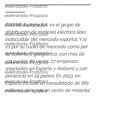
___________________________________
elektrotools-P018000
________
elektrotools-P024000
FEGIME España S.A. es el grupo de 
elektrotools-P914900
distribución de material eléctrico líder 
elektrotools-P007000
indiscutible del mercado español. Y lo 
elektrotools-P026000
es por su cuota de mercado como por 
elektrotools-P009000
su cobertura geográfica, con más de 
174 puntos de venta, 27 empresas 
elektrotools-C053000
asociadas en España y Andorra y con 
elektrotools-P025000
presencia en 24 países. En 2023, en 
elektrotools-P058000
España facturó un consolidado de 661 
millones de euros en venta de material 
elektrotools-P979800
eléctrico, alcanzando una cuota de 
elektrotools-P033000
mercado del 12%
elektrotools-P007000
elektrotools-P005000
elektrotools-proveedor
elektrotools-P122000
elektrotools-P021000