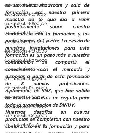
en un nuevo showroom y sala de 
elektrotools-P120000
formación, era nuestra primera 
elektrotools-P179000
muestra de lo que iba a venir 
elektrotools-P800300
posteriormente sobre nuestro 
elektrotools-P070000
compromiso con la formación y los 
profesionales del sector. La cesión de 
elektrotools-P820000
nuestras instalaciones para esta 
elektrotools-P898000
formación es un paso más a nuestra 
elektrotools-P058000
contribución de compartir el 
conocimiento con el mercado y 
elektrotools-P110000
disponer a partir de esta formación 
elektrotools-P979800
de 8 nuevos profesionales 
elektrotools-P003000
diplomados en KNX, que han salido 
elektrotools-P122000
de nuestra casa es un orgullo para 
toda la organización de DINUY.
elektrotools-P547000
Nuestros desafíos en nuevos 
elektrotools-C039000
productos se completan con nuestro 
elektrotools-P536000
compromiso en la formación y para 