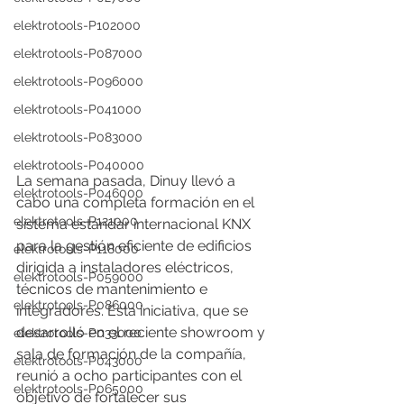
elektrotools-P102000
elektrotools-P087000
elektrotools-P096000
elektrotools-P041000
elektrotools-P083000
elektrotools-P040000
La semana pasada, Dinuy llevó a 
elektrotools-P046000
cabo una completa formación en el 
elektrotools-P121000
sistema estándar internacional KNX 
para la gestión eficiente de edificios 
elektrotools-P118000
dirigida a instaladores eléctricos, 
elektrotools-P059000
técnicos de mantenimiento e 
elektrotools-P086000
integradores. Esta iniciativa, que se 
desarrolló en el reciente showroom y 
elektrotools-P033000
sala de formación de la compañía, 
elektrotools-P043000
reunió a ocho participantes con el 
elektrotools-P065000
objetivo de fortalecer sus 