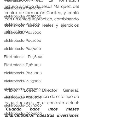
visualización, etc. La formación 
elektrotools-P020000
estuvo a cargo de Jesús Márquez, del 
elektrotools-P100000
centro de formación Conitec, y contó 
elektrotools-P035000
con un enfoque práctico, combinando 
elektrotools-P131000
teoría con casos reales y ejercicios 
interactivos.
elektrotools-P048000
elektrotools-P092000
elektrotools-P027000
Elektrotools - P038000
Elektrotools-P761000
elektrotools-P040000
elektrotools-P463000
elektrotools-P375000
Antxon López, Director General, 
destacó la importancia de este tipo de 
elektrotools-P098000
capacitaciones en el contexto actual: 
elektrotools-C049000
“
Cuando hace unos meses 
elektrotools-C004000
anunciábamos nuestras inversiones 