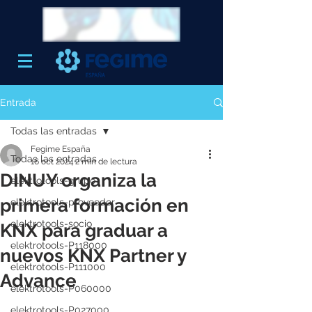
Entrada
Todas las entradas
Fegime España
Todas las entradas
16 oct 2024
2 min de lectura
DINUY organiza la
elektrotools-grupo
primera formación en
elektrotools-proveedor
elektrotools-socio
KNX para graduar a
elektrotools-P118000
nuevos KNX Partner y
elektrotools-P111000
Advance
elektrotools-P060000
elektrotools-P027000