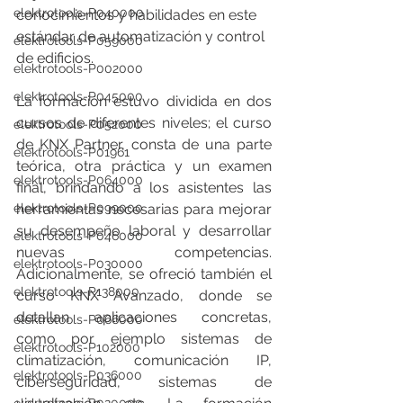
elektrotools-P040000
conocimientos y habilidades en este 
estándar de automatización y control 
elektrotools-P059000
de edificios.
elektrotools-P002000
elektrotools-P045000
La formación estuvo dividida en dos 
cursos de diferentes niveles; el curso 
elektrotools-P052000
de KNX Partner, consta de una parte 
elektrotools-P01961
teórica, otra práctica y un examen 
elektrotools-P064000
final, brindando a los asistentes las 
herramientas necesarias para mejorar 
elektrotools-P099000
su desempeño laboral y desarrollar 
elektrotools-P046000
nuevas competencias. 
elektrotools-P030000
Adicionalmente, se ofreció también el 
elektrotools-P138000
curso KNX Avanzado, donde se 
detallan aplicaciones concretas, 
elektrotools-P066000
como por ejemplo sistemas de 
elektrotools-P102000
climatización, comunicación IP, 
elektrotools-P036000
ciberseguridad, sistemas de 