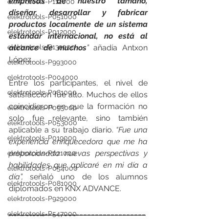
empresas de nuestro tamaño, 
elektrotools-P112000
diseñar, desarrollar y fabricar 
elektrotools-P051000
productos localmente de un sistema 
elektrotools-P012000
estándar internacional, no está al 
elektrotools-P132000
alcance de muchos
” 
añadía Antxon 
López.
elektrotools-P993000
elektrotools-P004000
Entre los participantes, el nivel de 
elektrotools-P081000
satisfacción fue alto. Muchos de ellos 
coincidieron en que la formación no 
elektrotools-P093000
solo fue relevante, sino también 
elektrotools-P053000
aplicable a su trabajo diario. 
“Fue una 
elektrotools-P019000
experiencia enriquecedora que me ha 
proporcionado nuevas perspectivas y 
elektrotools-P021000
habilidades que aplicaré en mi día a 
elektrotools-P054000
día”,
 señaló uno de los alumnos 
elektrotools-P081000
diplomados en KNX ADVANCE.
elektrotools-P929000
___________________________________
elektrotools-P547000