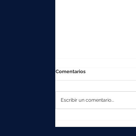
Comentarios
Escribir un comentario...
La colección Element
crece con Iska