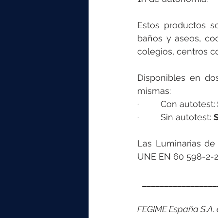
Estos productos so
baños y aseos, coc
colegios, centros co
Disponibles en dos
mismas:
·         Con autotest:
·         Sin autotest: 
Las Luminarias de
UNE EN 60 598-2-22
_________________
FEGIME España S.A. es