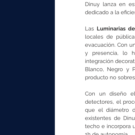
Dinuy lanza en es
dedicado a la eficie
Las 
Luminarias d
locales de pública
evacuación. Con un
y presencia, lo h
integración decorati
Blanco, Negro y Pl
producto no sobresa
Con un diseño el
detectores, el pro
que el diámetro d
existentes de Din
techo e incorpora u
1h de autonomía.