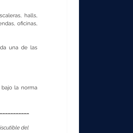
aleras, halls, 
das, oficinas, 
da una de las 
bajo la norma 
___________
scutible del 