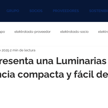
GRUPO
SOCIOS
PROVEEDORES
SOSTENIBI
upo
elektrotools-proveedor
elektrotools-socio
elekt
b 2025
2 min de lectura
otools-P060000
elektrotools-P027000
elektrotools-P1020
resenta una Luminarias
rotools-P096000
elektrotools-P041000
elektrotools-P083
ia compacta y fácil d
rotools-P046000
elektrotools-P121000
elektrotools-P1180