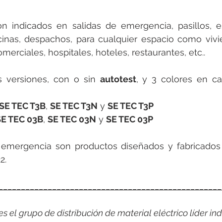
n indicados en salidas de emergencia, pasillos, esc
inas, despachos, para cualquier espacio como vivien
merciales, hospitales, hoteles, restaurantes, etc..
 versiones, con o sin 
autotest
, y 3 colores en ca
 SE TEC T3B
, 
SE TEC T3N
 y 
SE TEC T3P
SE TEC 03B
, 
SE TEC 03N
 y 
SE TEC 03P
 emergencia son productos diseñados y fabricados 
. 
__________________________________________________
 el grupo de distribución de material eléctrico líder indi