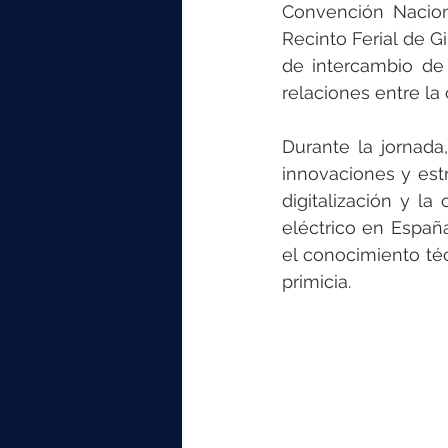
elektrotools-P059000
elekt
Convención Nacion
Recinto Ferial de G
de intercambio de
elektrotools-P065000
elekt
relaciones entre la
Durante la jornada
elektrotools-P045000
elekt
innovaciones y estr
digitalización y la
eléctrico en Españ
elektrotools-P099000
elekt
el conocimiento té
primicia.