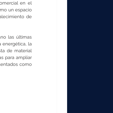
000
mercial en el 
omo un espacio 
lecimiento de 
2000
o las últimas 
0
energética, la 
ta de material 
s para ampliar 
sentados como 