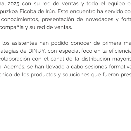
rotools-P086000
elektrotools-P033000
elektrotools-P043
al 2025 con su red de ventas y todo el equipo co
ipuzkoa Ficoba de Irún. Este encuentro ha servido c
 conocimientos, presentación de novedades y forta
rotools-P040000
elektrotools-P059000
elektrotools-P00
 compañía y su red de ventas.
, los asistentes han podido conocer de primera man
rotools-P052000
elektrotools-P01961
elektrotools-P06400
ategias de DINUY, con especial foco en la eficiencia 
 colaboración con el canal de la distribución mayoris
a. Además, se han llevado a cabo sesiones formativa
rotools-P046000
cnico de los productos y soluciones que fueron pre