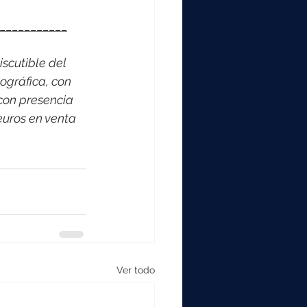
___________
scutible del 
ográfica, con 
con presencia 
euros en venta 
Ver todo