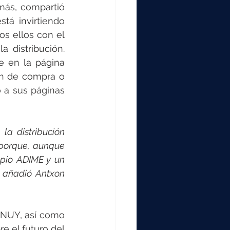
ás, compartió 
tá invirtiendo 
s ellos con el 
 distribución. 
 en la página 
ón de compra o 
 a sus páginas 
a distribución 
 porque, aunque 
pio ADIME y un 
 añadió Antxon 
INUY, así como 
 el futuro del 