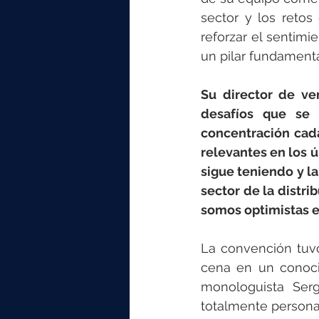
sector y los retos
reforzar el sentim
un pilar fundamenta
Su director de ven
desafíos que se 
concentración cada
relevantes en los 
sigue teniendo y l
sector de la distri
somos optimistas en
La convención tuv
cena en un conocid
monologuista Ser
totalmente personal