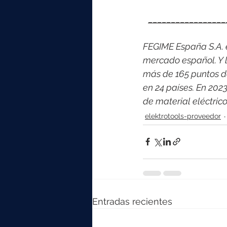
_________________
FEGIME España S.A. es
mercado español. Y l
más de 165 puntos d
en 24 países. En 202
de material eléctri
elektrotools-proveedor
Entradas recientes