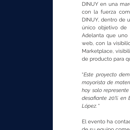
DINUY en una marca
con la fuerza come
DINUY, dentro de un
único objetivo de 
Adelanta que uno d
web, con la visibi
Marketplace, visibi
de producto para qu
“
Este proyecto dem
mayorista de materia
hoy solo represente
desafiante 20% en 
López. 
“
El evento ha contad
de su equipo comerc