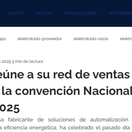
GRUPO
SOCIOS
PROVEEDORES
SOSTENIBI
upo
elektrotools-proveedor
elektrotools-socio
elekt
b 2025
3 min de lectura
otools-P060000
elektrotools-P027000
elektrotools-P1020
úne a su red de ventas
rotools-P096000
elektrotools-P041000
elektrotools-P083
 la convención Naciona
2025
rotools-P046000
elektrotools-P121000
elektrotools-P1180
 fabricante de soluciones de automatización y 
a eficiencia energética, ha celebrado el pasado día 