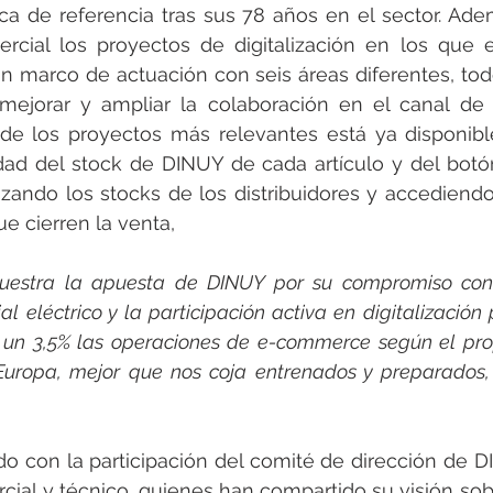
 de referencia tras sus 78 años en el sector. Adem
rcial los proyectos de digitalización en los que es
 marco de actuación con seis áreas diferentes, todo
mejorar y ampliar la colaboración en el canal de la
e los proyectos más relevantes está ya disponible
lidad del stock de DINUY de cada artículo y del bot
lizando los stocks de los distribuidores y accediendo
e cierren la venta,
uestra la apuesta de DINUY por su compromiso con l
l eléctrico y la participación activa en digitalización
 un 3,5% las operaciones de e-commerce según el pro
Europa, mejor que nos coja entrenados y preparados,
o con la participación del comité de dirección de D
ial y técnico, quienes han compartido su visión sobre