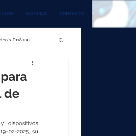
LIDAD
NOTICIAS
CONTACTO
rotools-P118000
00
 para
000
l de
00
dispositivos 
19-02-2025, su 