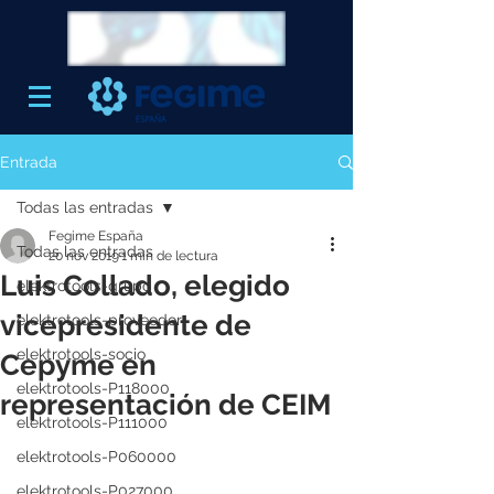
Entrada
Todas las entradas
Fegime España
Todas las entradas
20 nov 2019
1 min de lectura
Luis Collado, elegido
elektrotools-grupo
vicepresidente de
elektrotools-proveedor
elektrotools-socio
Cepyme en
elektrotools-P118000
representación de CEIM
elektrotools-P111000
elektrotools-P060000
elektrotools-P027000