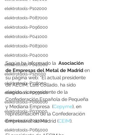
elektrotools-P102000
elektrotools-P087000
elektrotools-P096000
elektrotools-P041000
elektrotools-P083000
elektrotools-P040000
Según ha informado la  
Asociación 
elektrotools-P046000
de Empresas del Metal de Madrid 
en 
elektrotools-P121000
su página web:
"El actual presidente 
elektrotools-P118000
de AECIM, Luis Collado, ha sido 
elegido vicepresidente de la 
elektrotools-P059000
Confederación Española de Pequeña 
elektrotools-P086000
y Mediana Empresa  (
Cepyme
), en 
elektrotools-P033000
representación de la Confederación 
elektrotools-P043000
Empresarial de Madrid (
CEIM
).
elektrotools-P065000