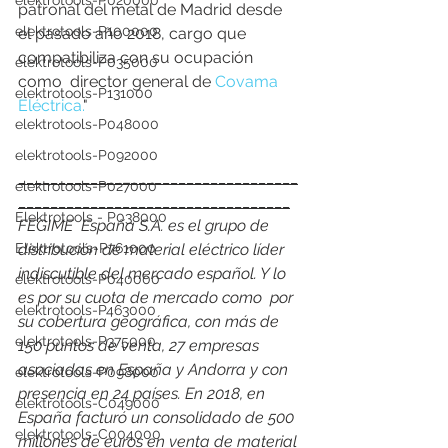
elektrotools-P020000
patronal del metal de Madrid desde  
elektrotools-P100000
el pasado año 2018, cargo que 
compatibiliza con su ocupación 
elektrotools-P035000
como  director general de 
Covama 
elektrotools-P131000
Eléctrica.
"
elektrotools-P048000
elektrotools-P092000
___________________________________
elektrotools-P027000
__________________________________
Elektrotools - P038000
FEGIME  España S.A. es el grupo de 
Elektrotools-P761000
distribución de material eléctrico líder 
indiscutible del mercado español. Y lo 
elektrotools-P040000
es por su cuota de mercado como  por 
elektrotools-P463000
su cobertura geográfica, con más de 
elektrotools-P375000
150 puntos de venta, 27 empresas 
asociadas en España y Andorra y con 
elektrotools-P098000
presencia en 24 países. En 2018, en 
elektrotools-C049000
España facturó un consolidado de 500 
elektrotools-C004000
millones de euros en venta de material 