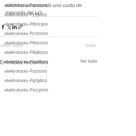
eléctrico, alcanzando una cuota de 
elektrotools-P120000
mercado del 14%.
elektrotools-P179000
elektrotools-P800300
elektrotools-P070000
elektrotools-P820000
elektrotools-P898000
Ver todo
Entradas recientes
elektrotools-P058000
elektrotools-P110000
elektrotools-P979800
elektrotools-P003000
elektrotools-P122000
elektrotools-P547000
elektrotools-C039000
elektrotools-P536000