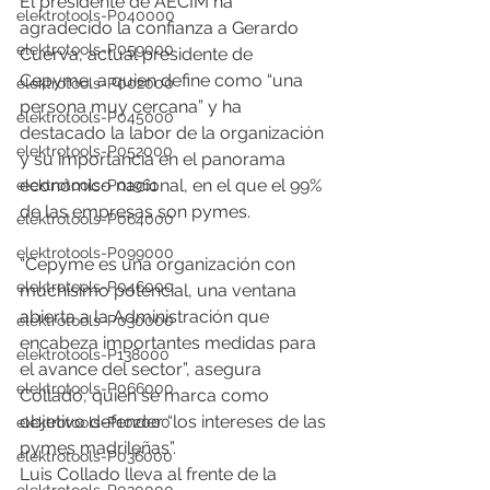
El presidente de AECIM ha 
elektrotools-P040000
agradecido la confianza a Gerardo 
elektrotools-P059000
Cuerva, actual presidente de 
Cepyme, a quien define como “una 
elektrotools-P002000
persona muy cercana” y ha 
elektrotools-P045000
destacado la labor de la organización 
elektrotools-P052000
y su importancia en el panorama 
económico nacional, en el que el 99% 
elektrotools-P01961
de las empresas son pymes.
elektrotools-P064000
elektrotools-P099000
“Cepyme es una organización con 
elektrotools-P046000
muchísimo potencial, una ventana 
abierta a la Administración que 
elektrotools-P030000
encabeza importantes medidas para 
elektrotools-P138000
el avance del sector”, asegura 
elektrotools-P066000
Collado, quien se marca como 
objetivo defender “los intereses de las 
elektrotools-P102000
pymes madrileñas”.
elektrotools-P036000
Luis Collado lleva al frente de la 