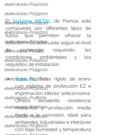
elektrotools-P040000
elektrotools-P059000
El 
Sistema METAL
 de Pemsa está 
elektrotools-P002000
compuesto por diferentes tipos de 
elektrotools-P045000
tubos que permiten ofrecer la 
elektrotools-P052000
solución más adecuada según el nivel 
de protección requerido, las 
elektrotools-P01961
condiciones ambientales y los 
elektrotools-P064000
requisitos de instalación:
elektrotools-P099000
Tubo RL
: Tubo rígido de acero 
elektrotools-P046000
con sistema de protección EZ e 
elektrotools-P030000
imprimación interior anticorrosiva. 
elektrotools-P138000
Ofrece excelente resistencia 
elektrotools-P066000
mecánica y protección media 
frente a la corrosión, ideal para 
elektrotools-P102000
ambientes industriales e interiores 
elektrotools-P036000
con baja humedad y temperatura 