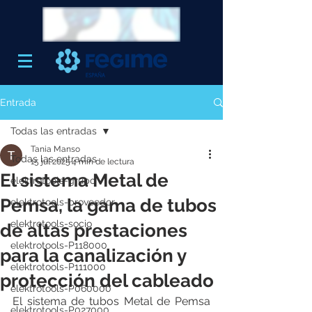
Entrada
Todas las entradas
Tania Manso
Todas las entradas
15 jul 2025
4 min de lectura
El sistema Metal de
elektrotools-grupo
Pemsa, la gama de tubos
elektrotools-proveedor
elektrotools-socio
de altas prestaciones
elektrotools-P118000
para la canalización y
elektrotools-P111000
protección del cableado
elektrotools-P060000
El sistema de tubos Metal de Pemsa 
elektrotools-P027000