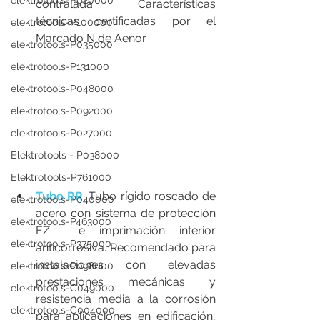
elektrotools-P020000
contralada. Características 
técnicas certificadas por el 
elektrotools-P100000
Marcado N de Aenor.
elektrotools-P035000
elektrotools-P131000
elektrotools-P048000
elektrotools-P092000
elektrotools-P027000
Elektrotools - P038000
Elektrotools-P761000
Tubo RR
: Tubo rígido roscado de 
elektrotools-P040000
acero con sistema de protección 
elektrotools-P463000
EZ  e imprimación interior 
elektrotools-P375000
anticorrosiva. Recomendado para 
instalaciones con elevadas 
elektrotools-P098000
prestaciones mecánicas y 
elektrotools-C049000
resistencia media a la corrosión 
elektrotools-C004000
para aplicaciones en edificación, 