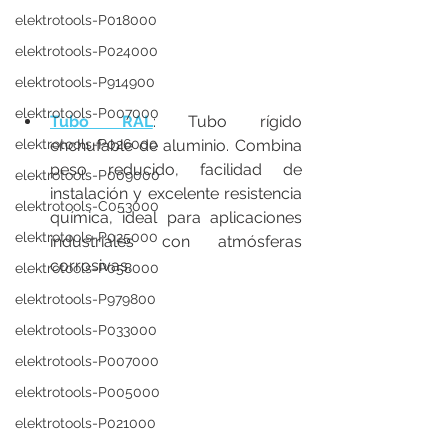
elektrotools-P018000
elektrotools-P024000
elektrotools-P914900
elektrotools-P007000
Tubo RAL
: Tubo rígido 
elektrotools-P026000
enchufable de aluminio. Combina 
peso reducido, facilidad de 
elektrotools-P009000
instalación y excelente resistencia 
elektrotools-C053000
química, ideal para aplicaciones 
elektrotools-P025000
industriales con atmósferas 
corrosivas.
elektrotools-P058000
elektrotools-P979800
elektrotools-P033000
elektrotools-P007000
elektrotools-P005000
elektrotools-P021000