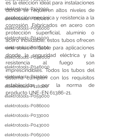
es la elección ideal para instalaciones 
elektrotools-P102000
donde se requieren altos niveles de 
protección mecánica y resistencia a la 
elektrotools-P087000
corrosión. Fabricados en acero con 
elektrotools-P096000
protección superficial, aluminio o 
elektrotools-P041000
acero inoxidable, estos tubos ofrecen 
una solución fiable para aplicaciones 
elektrotools-P083000
donde la seguridad eléctrica y la 
elektrotools-P040000
resistencia al fuego son 
elektrotools-P046000
imprescindibles. Todos los tubos del 
elektrotools-P121000
sistema cumplen con los requisitos 
establecidos por la norma de 
elektrotools-P118000
producto UNE-EN 61386-21.
elektrotools-P059000
elektrotools-P086000
elektrotools-P033000
elektrotools-P043000
elektrotools-P065000