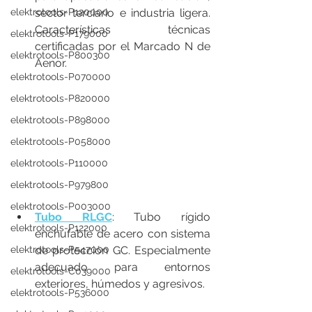
elektrotools-P120000
sector terciario e industria ligera. 
Características técnicas 
elektrotools-P179000
certificadas por el Marcado N de 
elektrotools-P800300
Aenor.
elektrotools-P070000
elektrotools-P820000
elektrotools-P898000
elektrotools-P058000
elektrotools-P110000
elektrotools-P979800
elektrotools-P003000
Tubo RLGC
: Tubo rígido 
elektrotools-P122000
enchufable de acero con sistema 
elektrotools-P547000
de protección GC. Especialmente 
adecuado para entornos 
elektrotools-C039000
exteriores, húmedos y agresivos.
elektrotools-P536000