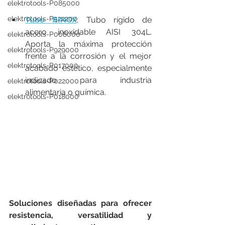
elektrotools-P085000
elektrotools-P522200
Tubo RINOX
: Tubo rígido de 
acero inoxidable AISI 304L. 
elektrotools-P008000
Aporta la máxima protección 
elektrotools-P929000
frente a la corrosión y el mejor 
elektrotools-P017000
acabado estético, especialmente 
indicado para industria 
elektrotools-P022000
alimentaria o química.
elektrotools-P018000
Soluciones diseñadas para ofrecer 
resistencia, versatilidad y 