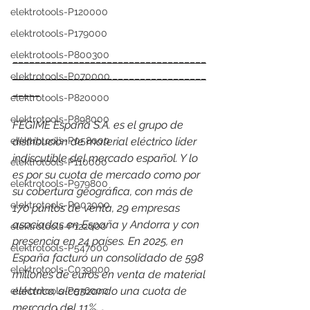
elektrotools-P120000
elektrotools-P179000
elektrotools-P800300
___________________________________
___________________________________
elektrotools-P070000
_____
elektrotools-P820000
elektrotools-P898000
FEGIME España S.A. es el grupo de 
distribución de material eléctrico líder 
elektrotools-P058000
indiscutible del mercado español. Y lo 
elektrotools-P110000
es por su cuota de mercado como por 
elektrotools-P979800
su cobertura geográfica, con más de 
elektrotools-P003000
170 puntos de venta, 29 empresas 
asociadas en España y Andorra y con 
elektrotools-P122000
presencia en 24 países. 
En 2025, en 
elektrotools-P547000
España facturó un consolidado de 598 
elektrotools-C039000
millones de euros en venta de material 
eléctrico, alcanzando una cuota de 
elektrotools-P536000
mercado del 11%