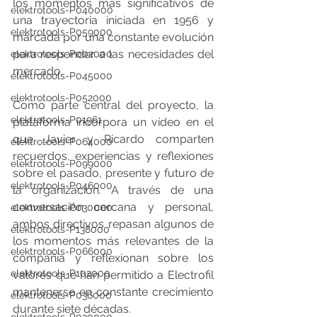
los momentos más significativos de 
elektrotools-P040000
una trayectoria iniciada en 1956 y 
elektrotools-P059000
marcada por una constante evolución 
para responder a las necesidades del 
elektrotools-P002000
mercado.
elektrotools-P045000
elektrotools-P052000
Como parte central del proyecto, la 
elektrotools-P01961
plataforma incorpora un vídeo en el 
que Javier y Ricardo comparten 
elektrotools-P064000
recuerdos, experiencias y reflexiones 
elektrotools-P099000
sobre el pasado, presente y futuro de 
elektrotools-P046000
la organización. A través de una 
conversación cercana y personal, 
elektrotools-P030000
ambos directivos repasan algunos de 
elektrotools-P138000
los momentos más relevantes de la 
elektrotools-P066000
compañía y reflexionan sobre los 
elektrotools-P102000
valores que han permitido a Electrofil 
mantenerse en constante crecimiento 
elektrotools-P036000
durante siete décadas.