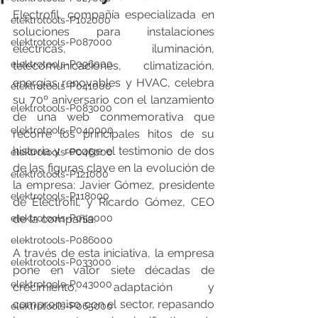
Electrofil, compañía especializada en 
elektrotools-P102000
soluciones para instalaciones 
elektrotools-P087000
eléctricas, iluminación, 
elektrotools-P096000
telecomunicaciones, climatización, 
energías renovables y HVAC, celebra 
elektrotools-P041000
su 70º aniversario con el lanzamiento 
elektrotools-P083000
de una web conmemorativa que 
elektrotools-P040000
recorre los principales hitos de su 
historia y recoge el testimonio de dos 
elektrotools-P046000
de las figuras clave en la evolución de 
elektrotools-P121000
la empresa: Javier Gómez, presidente 
elektrotools-P118000
de Electrofil, y Ricardo Gómez, CEO 
elektrotools-P059000
de la compañía.
elektrotools-P086000
A través de esta iniciativa, la empresa 
elektrotools-P033000
pone en valor siete décadas de 
elektrotools-P043000
crecimiento, adaptación y 
compromiso con el sector, repasando 
elektrotools-P065000