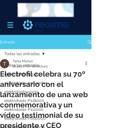
Entrada
Todas las entradas
Tania Manso
Todas las entradas
18 jun
2 min de lectura
Electrofil celebra su 70º
elektrotools-grupo
aniversario con el
elektrotools-proveedor
elektrotools-socio
lanzamiento de una web
elektrotools-P118000
conmemorativa y un
elektrotools-P111000
vídeo testimonial de su
elektrotools-P060000
presidente y CEO
elektrotools-P027000