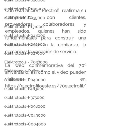
elektrotools-P020000
elektrotools-P100000
Con esta acción, Electrofil reafirma su 
compromiso con clientes, 
elektrotools-P035000
proveedores, colaboradores y 
elektrotools-P131000
empleados, quienes han sido 
elektrotools-P048000
fundamentales para construir una 
elektrotools-P092000
historia basada en la confianza, la 
cercanía y la vocación de servicio.
elektrotools-P027000
Elektrotools - P038000
La web conmemorativa del 70º 
Elektrotools-P761000
aniversario, así como el video pueden 
visitarse en: 
elektrotools-P040000
https://electrofiloeste.es/70electrofil/
elektrotools-P463000
elektrotools-P375000
elektrotools-P098000
elektrotools-C049000
elektrotools-C004000