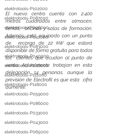
elektrotools-P102000
El nuevo centro cuenta con 2.400 
elektrotools-P087000
metros cuadrados entre almacén, 
elektrotools-P096000
tienda,  oficinas y salas de formación. 
Además, está equipado con un punto 
elektrotools-P041000
de  recarga de 22 kW que estará 
elektrotools-P083000
disponible de forma gratuita para todos 
elektrotools-P040000
los  clientes que acudan al punto de 
venta. Actualmente trabajan en esta  
elektrotools-P046000
delegación 14 personas, aunque la 
elektrotools-P121000
previsión de Electrofil es que esta  cifra 
elektrotools-P118000
aumente.
elektrotools-P059000
elektrotools-P086000
elektrotools-P033000
elektrotools-P043000
elektrotools-P065000