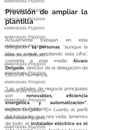
elektrotools-P112000
elektrotools-P051000
Previsión de ampliar la 
elektrotools-P012000
plantilla
elektrotools-P132000
elektrotools-P993000
Actualmente trabajan en esta 
elektrotools-P004000
delegación 
14 personas
, “aunque la 
idea es seguir ampliando esta cifra”, 
elektrotools-P081000
comenta a este medio 
Álvaro 
elektrotools-P093000
Delgado
, director de la delegación de 
elektrotools-P053000
Electrofil Numancia.
elektrotools-P019000
“Las unidades de negocio principales 
elektrotools-P021000
son 
renovables, eficiencia 
elektrotools-P054000
energética y automatización”
, 
elektrotools-P081000
explica Delgado. “En cuanto al perfil 
del instalador que nos visita, tenemos 
elektrotools-P929000
de todo; el 
instalador eléctrico es el 
elektrotools-P547000