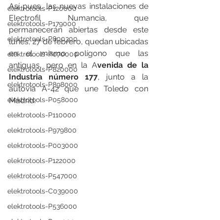
Así pues, las nuevas instalaciones de 
elektrotools-P120000
Electrofil Numancia, que  
elektrotools-P179000
permanecerán abiertas desde este 
elektrotools-P800300
lunes, 27 de febrero, quedan ubicadas  
en el mismo polígono que las 
elektrotools-P070000
antiguas, pero en la A
venida de la 
elektrotools-P820000
Industria número 177
, junto a la 
elektrotools-P898000
autovía A-42 que une Toledo con 
Madrid.
elektrotools-P058000
elektrotools-P110000
elektrotools-P979800
elektrotools-P003000
elektrotools-P122000
elektrotools-P547000
elektrotools-C039000
elektrotools-P536000