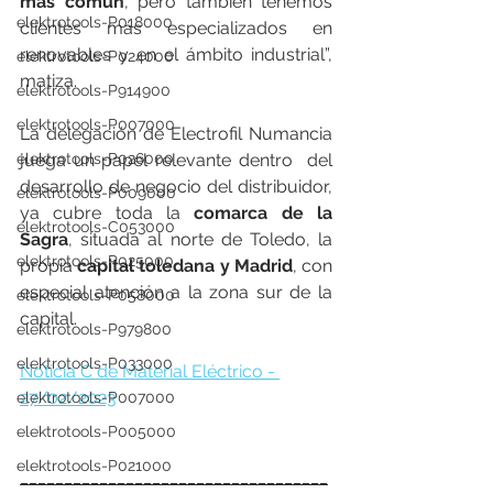
más común
, pero también tenemos 
elektrotools-P018000
clientes más especializados en 
renovables y en el ámbito industrial”, 
elektrotools-P024000
matiza.
elektrotools-P914900
elektrotools-P007000
La delegación de Electrofil Numancia 
elektrotools-P026000
juega un papel relevante dentro  del 
desarrollo de negocio del distribuidor, 
elektrotools-P009000
ya cubre toda la 
comarca de la 
elektrotools-C053000
Sagra
, situada al norte de Toledo, la 
elektrotools-P025000
propia 
capital toledana y Madrid
, con 
especial atención a la zona sur de la 
elektrotools-P058000
capital.
elektrotools-P979800
elektrotools-P033000
Noticia C de Material Eléctrico - 
27/02/2023
elektrotools-P007000
elektrotools-P005000
elektrotools-P021000
___________________________________