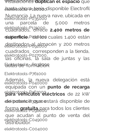
elektrotools-P020000
instalaciones 
duplican el espacio
 que 
hasta ahora tenía disponible Electrofil 
elektrotools-P100000
Numancia. La nueva nave, ubicada en 
elektrotools-P035000
una parcela de 5.000 metros 
elektrotools-P131000
cuadrados, ofrece 
2.400 metros de 
superficie
,  de los cuales 1.400 están 
elektrotools-P048000
destinados al almacén y 200 metros 
elektrotools-P092000
cuadrados  corresponden a la tienda, 
elektrotools-P027000
las oficinas, la sala de juntas y las 
Elektrotools - P038000
aulas de  formación.
Elektrotools-P761000
Además, la nueva delegación está 
elektrotools-P040000
equipada con un 
punto de recarga 
elektrotools-P463000
para vehículos eléctricos
 de 22 kW 
de potencia que estará disponible de 
elektrotools-P375000
forma
 gratuita
 para todos los clientes 
elektrotools-P098000
que acudan al punto de venta del 
elektrotools-C049000
distribuidor.
elektrotools-C004000