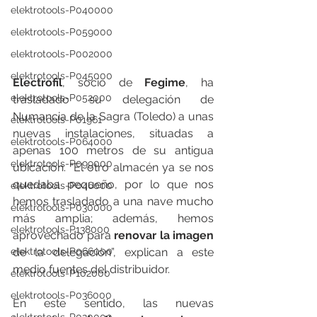
elektrotools-P040000
elektrotools-P059000
elektrotools-P002000
elektrotools-P045000
Electrofil
, socio de 
Fegime
, ha 
elektrotools-P052000
trasladado su delegación de 
Numancia de la Sagra (Toledo) a unas  
elektrotools-P01961
nuevas instalaciones, situadas a 
elektrotools-P064000
apenas 100 metros de su antigua  
elektrotools-P099000
ubicación. “El otro almacén ya se nos 
quedaba pequeño, por lo que nos 
elektrotools-P046000
hemos trasladado a una nave mucho 
elektrotools-P030000
más amplia; además, hemos 
elektrotools-P138000
aprovechado para 
renovar la imagen
de la delegación”, explican a este 
elektrotools-P066000
medio fuentes del distribuidor.
elektrotools-P102000
elektrotools-P036000
En este sentido, las nuevas 