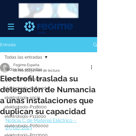
Entrada
Todas las entradas
Fegime España
Todas las entradas
28 feb 2023
2 min de lectura
Electrofil traslada su
elektrotools-grupo
delegación de Numancia
elektrotools-proveedor
elektrotools-socio
a unas instalaciones que
elektrotools-P118000
duplican su capacidad
elektrotools-P111000
Noticia C de Material Eléctrico - 
elektrotools-P060000
27/02/2023
elektrotools-P027000