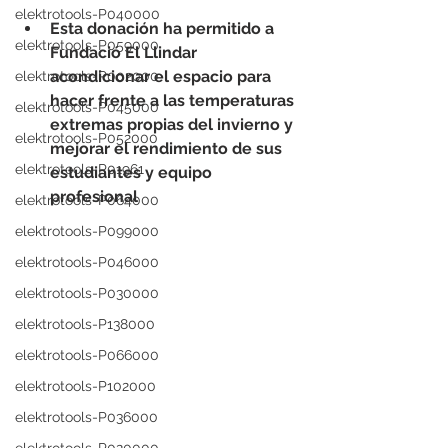
elektrotools-P040000
Esta donación ha permitido a 
elektrotools-P059000
Fundació El Llindar 
acondicionar el espacio para 
elektrotools-P002000
hacer frente a las temperaturas 
elektrotools-P045000
extremas propias del invierno y 
elektrotools-P052000
mejorar el rendimiento de sus 
elektrotools-P01961
estudiantes y equipo 
profesional
elektrotools-P064000
elektrotools-P099000
elektrotools-P046000
elektrotools-P030000
elektrotools-P138000
elektrotools-P066000
elektrotools-P102000
elektrotools-P036000