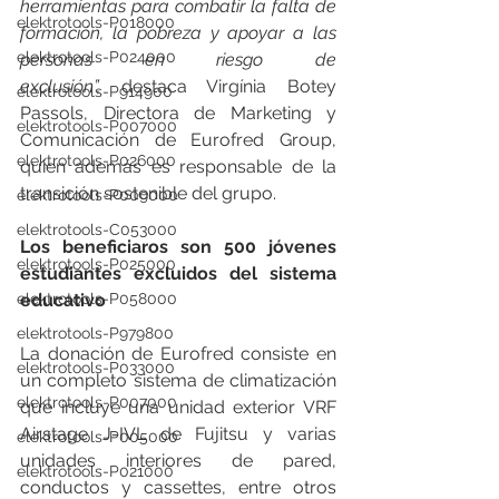
herramientas para combatir la falta de 
elektrotools-P018000
formación, la pobreza y apoyar a las 
elektrotools-P024000
personas en riesgo de 
exclusión”,
 destaca Virgínia Botey 
elektrotools-P914900
Passols, Directora de Marketing y 
elektrotools-P007000
Comunicación de Eurofred Group, 
elektrotools-P026000
quien además es responsable de la 
transición sostenible del grupo. 
elektrotools-P009000
elektrotools-C053000
Los beneficiaros son 500 jóvenes 
elektrotools-P025000
estudiantes excluidos del sistema 
elektrotools-P058000
educativo
elektrotools-P979800
La donación de Eurofred consiste en 
elektrotools-P033000
un completo sistema de climatización 
elektrotools-P007000
que incluye una unidad exterior VRF 
Airstage J-IVL de Fujitsu y varias 
elektrotools-P005000
unidades interiores de pared, 
elektrotools-P021000
conductos y cassettes, entre otros 