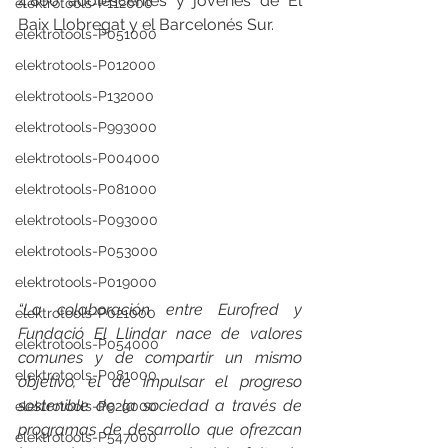
4.800 adolescentes y jóvenes de El 
elektrotools-P112000
Baix Llobregat y el Barcelonés Sur.
elektrotools-P051000
elektrotools-P012000
elektrotools-P132000
elektrotools-P993000
elektrotools-P004000
elektrotools-P081000
elektrotools-P093000
elektrotools-P053000
elektrotools-P019000
“La colaboración entre Eurofred y 
elektrotools-P021000
Fundació El Llindar nace de valores 
elektrotools-P054000
comunes y de compartir un mismo 
elektrotools-P081000
objetivo, el de impulsar el progreso 
sostenible de la sociedad a través de 
elektrotools-P929000
programas de desarrollo que ofrezcan 
elektrotools-P547000