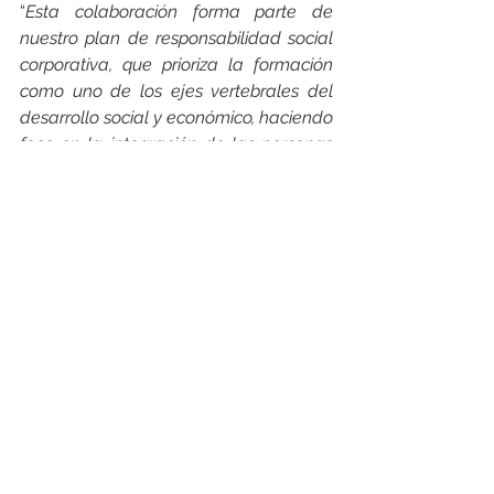
“
Esta colaboración forma parte de 
nuestro plan de responsabilidad social 
corporativa, que prioriza la formación 
como uno de los ejes vertebrales del 
desarrollo social y económico, haciendo 
foco en la integración de las personas 
en el mercado laboral
”, explica la 
directora de Marketing y 
Comunicación de Eurofred Group, 
quien además destaca “
el papel que 
mantiene Eurofred desde hace más de 
una década para lograr alianzas 
estratégicas que pongan en valor la 
industria de la climatización en la 
protección del bienestar de las 
personas y el medio ambiente
”.
___________________________________
___________________________________