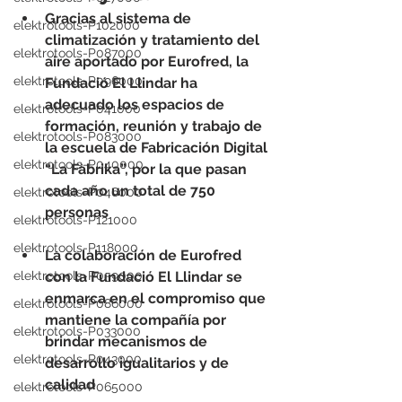
Gracias al sistema de 
elektrotools-P102000
climatización y tratamiento del 
elektrotools-P087000
aire aportado por Eurofred, la 
elektrotools-P096000
Fundació El Llindar ha 
adecuado los espacios de 
elektrotools-P041000
formación, reunión y trabajo de 
elektrotools-P083000
la escuela de Fabricación Digital 
elektrotools-P040000
“La Fàbrika”, por la que pasan 
cada año un total de 750 
elektrotools-P046000
personas
elektrotools-P121000
elektrotools-P118000
La colaboración de Eurofred 
elektrotools-P059000
con la Fundació El Llindar se 
enmarca en el compromiso que 
elektrotools-P086000
mantiene la compañía por 
elektrotools-P033000
brindar mecanismos de 
elektrotools-P043000
desarrollo igualitarios y de 
calidad
elektrotools-P065000